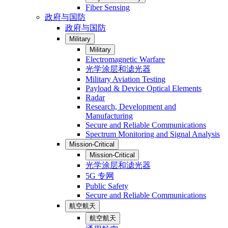
Fiber Sensing
政府与国防
政府与国防
Military
Military
Electromagnetic Warfare
光学涂层和滤光器
Military Aviation Testing
Payload & Device Optical Elements
Radar
Research, Development and
Manufacturing
Secure and Reliable Communications
Spectrum Monitoring and Signal Analysis
Mission-Critical
Mission-Critical
光学涂层和滤光器
5G 专网
Public Safety
Secure and Reliable Communications
航空航天
航空航天