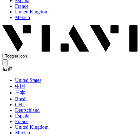
España
France
United Kingdom
Mexico
Toggler icon
后退
United States
中国
日本
Brasil
СНГ
Deutschland
España
France
United Kingdom
Mexico