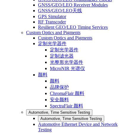
GNSS/GEO/LEO Receiver Modules
GNSS/GEO/LEO天线
GPS Simulator
RF Transcoder
Resilient GEO/LEO Timing Services
Custom Optics and Pigments
Custom Optics and Pigments
定制光学器件
定制光学器件
定制滤光器
光整形光学器件
MicroNIR 光谱仪
颜料
颜料
品牌保护
ChromaFlair 颜料
安全颜料
SpectraFlair 颜料
Automotive, Time Sensitive Testing
Automotive, Time Sensitive Testing
Automotive Ethernet Device and Network
Testing