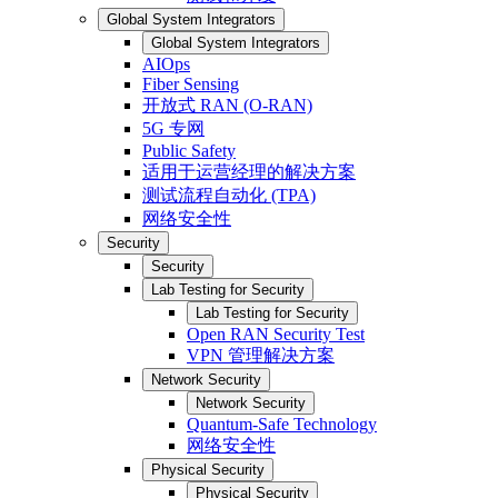
Global System Integrators
Global System Integrators
AIOps
Fiber Sensing
开放式 RAN (O-RAN)
5G 专网
Public Safety
适用于运营经理的解决方案
测试流程自动化 (TPA)
网络安全性
Security
Security
Lab Testing for Security
Lab Testing for Security
Open RAN Security Test
VPN 管理解决方案
Network Security
Network Security
Quantum-Safe Technology
网络安全性
Physical Security
Physical Security