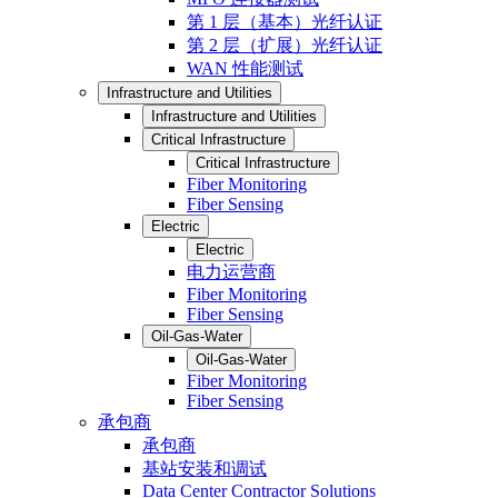
第 1 层（基本）光纤认证
第 2 层（扩展）光纤认证
WAN 性能测试
Infrastructure and Utilities
Infrastructure and Utilities
Critical Infrastructure
Critical Infrastructure
Fiber Monitoring
Fiber Sensing
Electric
Electric
电力运营商
Fiber Monitoring
Fiber Sensing
Oil-Gas-Water
Oil-Gas-Water
Fiber Monitoring
Fiber Sensing
承包商
承包商
基站安装和调试
Data Center Contractor Solutions