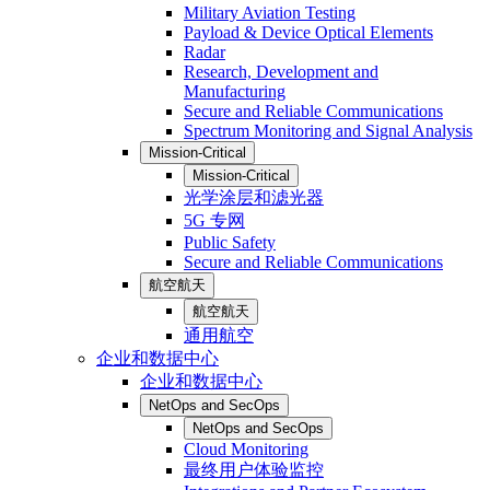
Military Aviation Testing
Payload & Device Optical Elements
Radar
Research, Development and
Manufacturing
Secure and Reliable Communications
Spectrum Monitoring and Signal Analysis
Mission-Critical
Mission-Critical
光学涂层和滤光器
5G 专网
Public Safety
Secure and Reliable Communications
航空航天
航空航天
通用航空
企业和数据中心
企业和数据中心
NetOps and SecOps
NetOps and SecOps
Cloud Monitoring
最终用户体验监控