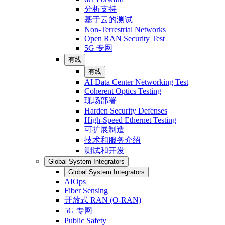
分析支持
基于云的测试
Non-Terrestrial Networks
Open RAN Security Test
5G 专网
有线
有线
AI Data Center Networking Test
Coherent Optics Testing
现场部署
Harden Security Defenses
High-Speed Ethernet Testing
可扩展制造
技术和服务介绍
测试和开发
Global System Integrators
Global System Integrators
AIOps
Fiber Sensing
开放式 RAN (O-RAN)
5G 专网
Public Safety