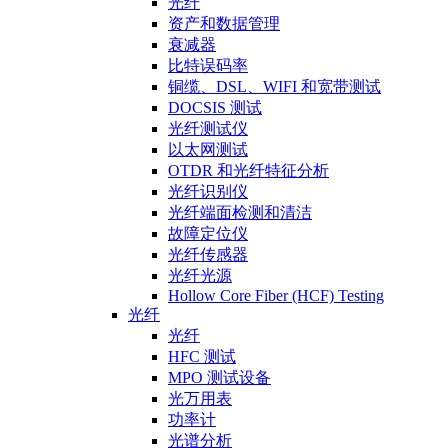
光纤
资产和数据管理
衰减器
比特误码率
铜缆、DSL、WIFI 和宽带测试
DOCSIS 测试
光纤测试仪
以太网测试
OTDR 和光纤特征分析
光纤识别仪
光纤端面检测和清洁
故障定位仪
光纤传感器
光纤光源
Hollow Core Fiber (HCF) Testing
光纤
光纤
HFC 测试
MPO 测试设备
光万用表
功率计
光谱分析