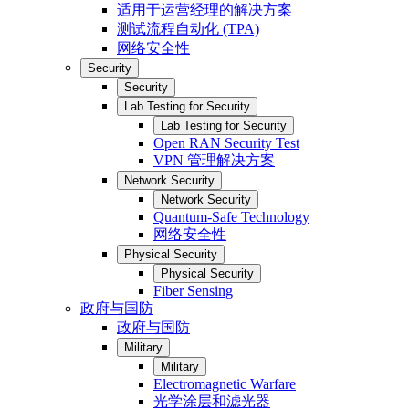
适用于运营经理的解决方案
测试流程自动化 (TPA)
网络安全性
Security
Security
Lab Testing for Security
Lab Testing for Security
Open RAN Security Test
VPN 管理解决方案
Network Security
Network Security
Quantum-Safe Technology
网络安全性
Physical Security
Physical Security
Fiber Sensing
政府与国防
政府与国防
Military
Military
Electromagnetic Warfare
光学涂层和滤光器