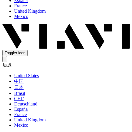
España
France
United Kingdom
Mexico
Toggler icon
后退
United States
中国
日本
Brasil
СНГ
Deutschland
España
France
United Kingdom
Mexico