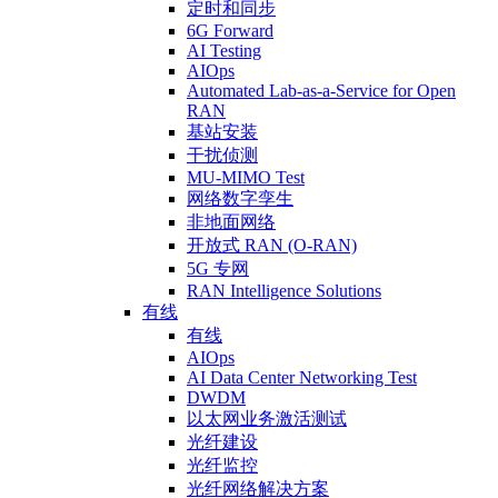
定时和同步
6G Forward
AI Testing
AIOps
Automated Lab-as-a-Service for Open
RAN
基站安装
干扰侦测
MU-MIMO Test
网络数字孪生
非地面网络
开放式 RAN (O-RAN)
5G 专网
RAN Intelligence Solutions
有线
有线
AIOps
AI Data Center Networking Test
DWDM
以太网业务激活测试
光纤建设
光纤监控
光纤网络解决方案