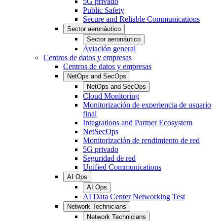
5G privado
Public Safety
Secure and Reliable Communications
Sector aeronáutico
Sector aeronáutico
Aviación general
Centros de datos y empresas
Centros de datos y empresas
NetOps and SecOps
NetOps and SecOps
Cloud Monitoring
Monitorización de experiencia de usuario
final
Integrations and Partner Ecosystem
NetSecOps
Monitorización de rendimiento de red
5G privado
Seguridad de red
Unified Communications
AI Ops
AI Ops
AI Data Center Networking Test
Network Technicians
Network Technicians