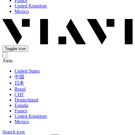
France
United Kingdom
Mexico
Toggler icon
Atrás
United States
中国
日本
Brasil
СНГ
Deutschland
España
France
United Kingdom
Mexico
Search icon