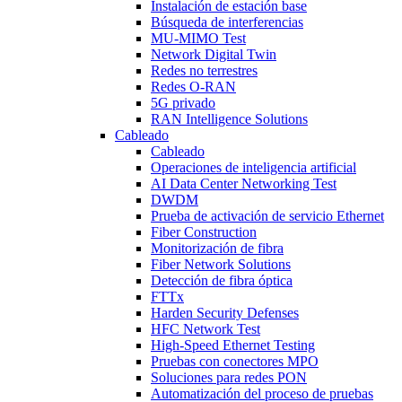
Instalación de estación base
Búsqueda de interferencias
MU-MIMO Test
Network Digital Twin
Redes no terrestres
Redes O-RAN
5G privado
RAN Intelligence Solutions
Cableado
Cableado
Operaciones de inteligencia artificial
AI Data Center Networking Test
DWDM
Prueba de activación de servicio Ethernet
Fiber Construction
Monitorización de fibra
Fiber Network Solutions
Detección de fibra óptica
FTTx
Harden Security Defenses
HFC Network Test
High-Speed Ethernet Testing
Pruebas con conectores MPO
Soluciones para redes PON
Automatización del proceso de pruebas