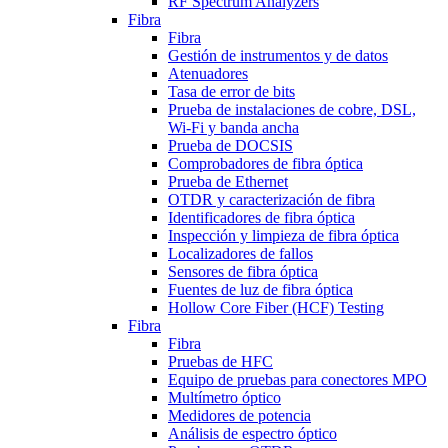
RF Spectrum Analyzers
Fibra
Fibra
Gestión de instrumentos y de datos
Atenuadores
Tasa de error de bits
Prueba de instalaciones de cobre, DSL,
Wi-Fi y banda ancha
Prueba de DOCSIS
Comprobadores de fibra óptica
Prueba de Ethernet
OTDR y caracterización de fibra
Identificadores de fibra óptica
Inspección y limpieza de fibra óptica
Localizadores de fallos
Sensores de fibra óptica
Fuentes de luz de fibra óptica
Hollow Core Fiber (HCF) Testing
Fibra
Fibra
Pruebas de HFC
Equipo de pruebas para conectores MPO
Multímetro óptico
Medidores de potencia
Análisis de espectro óptico