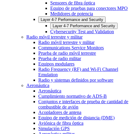
Sensores de fibra óptica
Equipo de pruebas para conectores MPO
Medidores de potencia
Layer 4-7 Performance and Security
Layer 4-7 Performance and Security
Cybersecurity Test and Validation
Radio móvil terrestre y militar
Radio móvil terrestre y militar
Communications Service Monitors
Prueba de radio móvil terrestre
Prueba de radio militar
Equipos modulares
Radio Frequency (RF) and Wi-Fi Channel
Emulation
Radio y sistemas definidos por software
Aeronáutica
Aeronáutica
Cumplimiento normativo de ADS-B
Conjuntos e interfaces de prueba de cantidad de
combustible de avión
Acopladores de antena
Equipo de medición de distancia (DME)
Aviónica de fibra óptica
Simulación GPS
Aeronáutica militar