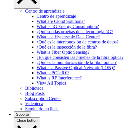
Centro de aprendizaje
Centro de aprendizaje
What are Cloud Solutions?
What is 5G Energy Consumption?
¿Qué son las pruebas de la tecnología 5G?
What is a Hyperscale Data Center?
¿Qué es la interconexión de centros de datos?
¿Qué es la inspección de la fibra?
What is Fiber Optic Sensing?
¿En qué consisten las pruebas de la fibra óptica?
¿Qué es la monitorización de la fibra óptica?
What is a Passive Optical Network (PON)?
What is PCIe 6.0?
What is RF Interference?
View All Topics
Biblioteca
Blog Posts
Subscription Center
Videoteca
Seminario en línea
Soporte
Close button