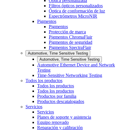
Óptica personalizada
Filtros ópticos personalizados
Óptica de conformación de luz
Espectrómetros MicroNIR
Pigmentos
Pigmentos
Protección de marca
Pigmentos ChromaFlair
Pigmentos de seguridad
Pigmentos SpectraFlair
Automotive, Time Sensitive Testing
Automotive, Time Sensitive Testing
Automotive Ethernet Device and Network
Testing
Time-Sensitive Networking Testing
Todos los productos
Todos los productos
Todos los productos
Productos por familia
Productos descatalogados
Servicios
Servicios
Planes de soporte y asistencia
Equipo renovado
Reparación y calibración