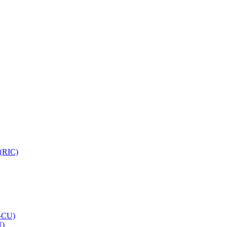
 (RIC)
O-CU)
U)