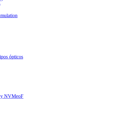
)
mulation
ipos ópticos
oE y NVMeoF