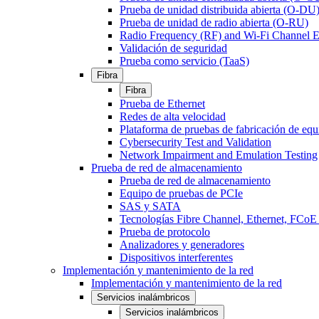
Prueba de unidad distribuida abierta (O-DU
Prueba de unidad de radio abierta (O-RU)
Radio Frequency (RF) and Wi-Fi Channel E
Validación de seguridad
Prueba como servicio (TaaS)
Fibra
Fibra
Prueba de Ethernet
Redes de alta velocidad
Plataforma de pruebas de fabricación de equ
Cybersecurity Test and Validation
Network Impairment and Emulation Testing
Prueba de red de almacenamiento
Prueba de red de almacenamiento
Equipo de pruebas de PCIe
SAS y SATA
Tecnologías Fibre Channel, Ethernet, FC
Prueba de protocolo
Analizadores y generadores
Dispositivos interferentes
Implementación y mantenimiento de la red
Implementación y mantenimiento de la red
Servicios inalámbricos
Servicios inalámbricos