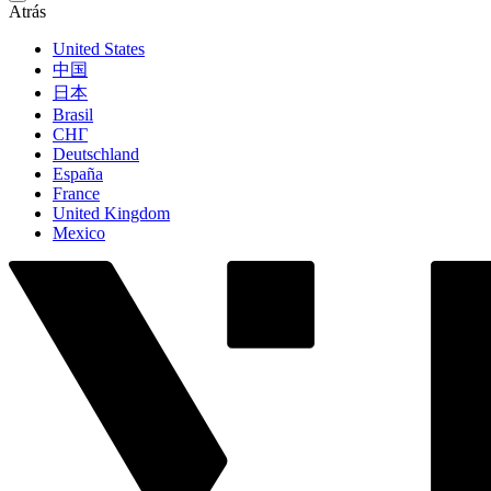
Atrás
United States
中国
日本
Brasil
СНГ
Deutschland
España
France
United Kingdom
Mexico