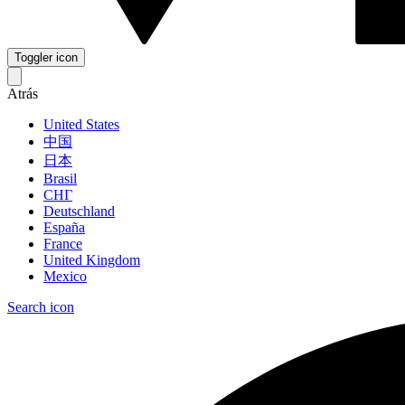
Toggler icon
Atrás
United States
中国
日本
Brasil
СНГ
Deutschland
España
France
United Kingdom
Mexico
Search icon