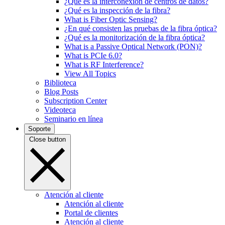
¿Qué es la interconexión de centros de datos?
¿Qué es la inspección de la fibra?
What is Fiber Optic Sensing?
¿En qué consisten las pruebas de la fibra óptica?
¿Qué es la monitorización de la fibra óptica?
What is a Passive Optical Network (PON)?
What is PCIe 6.0?
What is RF Interference?
View All Topics
Biblioteca
Blog Posts
Subscription Center
Videoteca
Seminario en línea
Soporte
Close button
Atención al cliente
Atención al cliente
Portal de clientes
Atención al cliente