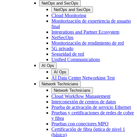
NetOps and SecOps
NetOps and SecOps
Cloud Monitoring
Monitorización de experiencia de usuario
final
Integrations and Partner Ecosystem
NetSecOps
Monitorización de rendimiento de red
5G privado
Seguridad de red
Unified Communications
AI Ops
AI Ops
AI Data Center Networking Test
Network Technicians
Network Technicians
Cloud Workflow Management
Interconexión de centros de datos
Prueba de activación de servicio Ethernet
Pruebas y certificaciones de redes de cobre
y fibra
Pruebas con conectores MPO
Certificación de fibra óptica de nivel 1
(básico)