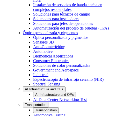
fibra
Instalación de servicios de banda ancha en
complejos residenciales
Soluciones para técnicos de campo
Soluciones para instaladores
Soluciones para jefes de operaciones
Automatización del proceso de pruebas (TPA)
Óptica personalizada y pigmentos
Óptica personalizada y pigmentos
Sensores 3D
Anti-Counterfeiting
Automotive
Biomedical Applications
Consumer Electronics
Soluciones de color personalizadas
Government and Aerospace
Industrial
Espectroscopia de infrarrojo cercano (NIR)
Spectral Sensing
AI Infrastructure and OPs
AI Infrastructure and OPs
AI Data Center Networking Test
Transportation
Transportation
Automotive Testing