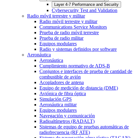
Layer 4-7 Performance and Security
Cybersecurity Test and Validation
Radio móvil terrestre y militar
Radio móvil terrestre y militar
Communications Service Monitors
Prueba de radio móvil terrestre
Prueba de radio militar
Equipos modulares
Radio y sistemas definidos por software
Aeronáutica
Aeronáutica
Cumplimiento normativo de ADS-B
Conjuntos e interfaces de prueba de cantidad de
combustible de avión
Acopladores de antena
Equipo de medición de distancia (DME)
Aviónica de fibra óptica
Simulación GPS
Aeronáutica militar
Equipos modulares
Navegación y comunicación
Radioaltímetros (RADALT)
Sistemas de equipo de pruebas automáticas de
radiofrecuencia (RF ATE)
Sistema de navegación aérea táctica (TACAN)