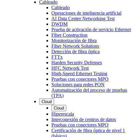
Cableado
Cableado
Operaciones de inteligencia artificial
AI Data Center Networking Test
DWDM
Prueba de activación de servicio Ethernet
Fiber Construction
Monitorización de fibra
Fiber Network Solutions
Detección de fibra óptica
FTTx
Harden Security Defenses
HFC Network Test
High-Speed Ethernet Testing
Pruebas con conectores MPO
Soluciones para redes PON
Automatización del proceso de pruebas
(TPA)
Cloud
Cloud
Hiperescala
Interconexión de centros de datos
Pruebas con conectores MPO
Certificación de fibra óptica de nivel 1
(básico)