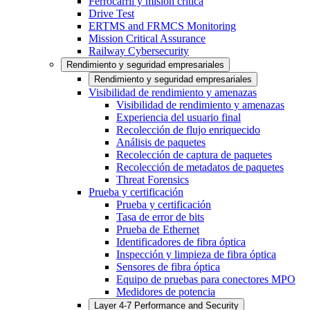
Ferrocarril y misión crítica
Drive Test
ERTMS and FRMCS Monitoring
Mission Critical Assurance
Railway Cybersecurity
Rendimiento y seguridad empresariales
Rendimiento y seguridad empresariales
Visibilidad de rendimiento y amenazas
Visibilidad de rendimiento y amenazas
Experiencia del usuario final
Recolección de flujo enriquecido
Análisis de paquetes
Recolección de captura de paquetes
Recolección de metadatos de paquetes
Threat Forensics
Prueba y certificación
Prueba y certificación
Tasa de error de bits
Prueba de Ethernet
Identificadores de fibra óptica
Inspección y limpieza de fibra óptica
Sensores de fibra óptica
Equipo de pruebas para conectores MPO
Medidores de potencia
Layer 4-7 Performance and Security