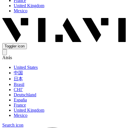
France
United Kingdom
Mexico
Toggler icon
Atrás
United States
中国
日本
Brasil
СНГ
Deutschland
España
France
United Kingdom
Mexico
Search icon