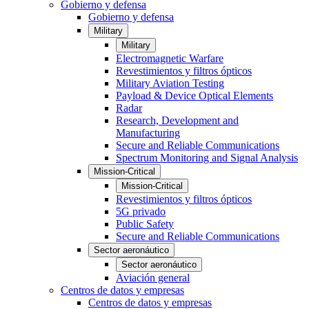
Gobierno y defensa
Gobierno y defensa
Military
Military
Electromagnetic Warfare
Revestimientos y filtros ópticos
Military Aviation Testing
Payload & Device Optical Elements
Radar
Research, Development and
Manufacturing
Secure and Reliable Communications
Spectrum Monitoring and Signal Analysis
Mission-Critical
Mission-Critical
Revestimientos y filtros ópticos
5G privado
Public Safety
Secure and Reliable Communications
Sector aeronáutico
Sector aeronáutico
Aviación general
Centros de datos y empresas
Centros de datos y empresas