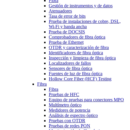
Fibra
Gestión de instrumentos y de datos
Atenuadores
Tasa de error de bits
Prueba de instalaciones de cobre, DSL,
Wi-Fi y banda ancha
Prueba de DOCSIS
Comprobadores de fibra óptica
Prueba de Ethernet
OTDR y caracterización de fibra
Identificadores de fibra óptica
Inspección y limpieza de fibra óptica
Localizadores de fallos
Sensores de fibra óptica
Fuentes de luz de fibra óptica
Hollow Core Fiber (HCF) Testing
Fibra
Fibra
Pruebas de HFC
Equipo de pruebas para conectores MPO
Multímetro óptico
Medidores de potencia
Análisis de espectro óptico
Pruebas con OTDR
Pruebas de redes PON