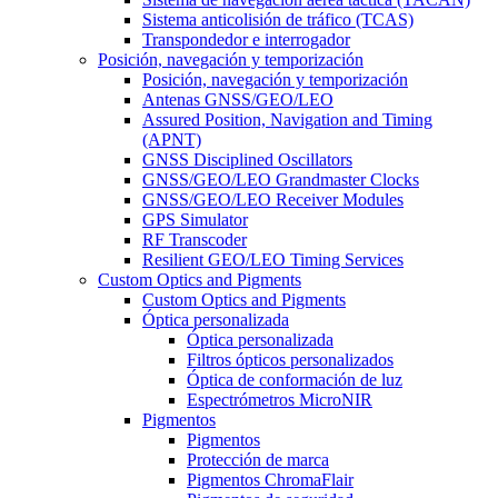
Sistema anticolisión de tráfico (TCAS)
Transpondedor e interrogador
Posición, navegación y temporización
Posición, navegación y temporización
Antenas GNSS/GEO/LEO
Assured Position, Navigation and Timing
(APNT)
GNSS Disciplined Oscillators
GNSS/GEO/LEO Grandmaster Clocks
GNSS/GEO/LEO Receiver Modules
GPS Simulator
RF Transcoder
Resilient GEO/LEO Timing Services
Custom Optics and Pigments
Custom Optics and Pigments
Óptica personalizada
Óptica personalizada
Filtros ópticos personalizados
Óptica de conformación de luz
Espectrómetros MicroNIR
Pigmentos
Pigmentos
Protección de marca
Pigmentos ChromaFlair