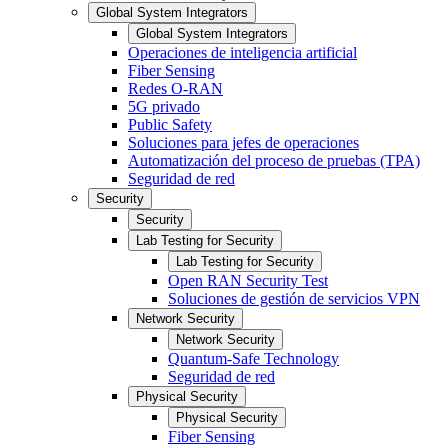
Global System Integrators
Global System Integrators
Operaciones de inteligencia artificial
Fiber Sensing
Redes O-RAN
5G privado
Public Safety
Soluciones para jefes de operaciones
Automatización del proceso de pruebas (TPA)
Seguridad de red
Security
Security
Lab Testing for Security
Lab Testing for Security
Open RAN Security Test
Soluciones de gestión de servicios VPN
Network Security
Network Security
Quantum-Safe Technology
Seguridad de red
Physical Security
Physical Security
Fiber Sensing