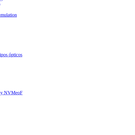
)
mulation
ipos ópticos
oE y NVMeoF