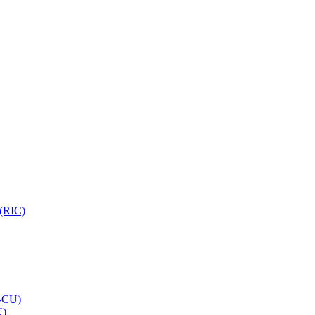
 (RIC)
O-CU)
U)