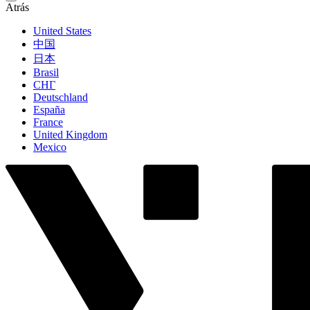
Atrás
United States
中国
日本
Brasil
СНГ
Deutschland
España
France
United Kingdom
Mexico