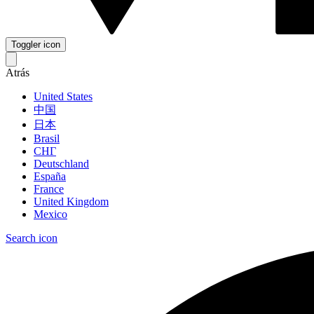
Toggler icon
Atrás
United States
中国
日本
Brasil
СНГ
Deutschland
España
France
United Kingdom
Mexico
Search icon