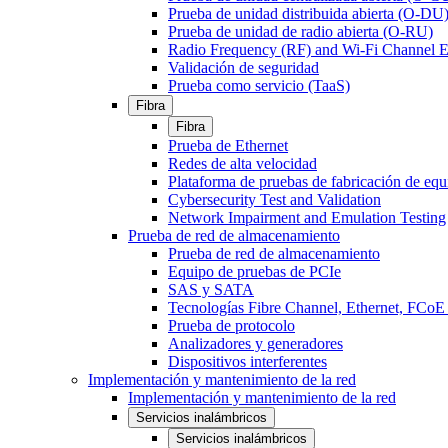
Prueba de unidad distribuida abierta (O-DU
Prueba de unidad de radio abierta (O-RU)
Radio Frequency (RF) and Wi-Fi Channel E
Validación de seguridad
Prueba como servicio (TaaS)
Fibra
Fibra
Prueba de Ethernet
Redes de alta velocidad
Plataforma de pruebas de fabricación de equ
Cybersecurity Test and Validation
Network Impairment and Emulation Testing
Prueba de red de almacenamiento
Prueba de red de almacenamiento
Equipo de pruebas de PCIe
SAS y SATA
Tecnologías Fibre Channel, Ethernet, FC
Prueba de protocolo
Analizadores y generadores
Dispositivos interferentes
Implementación y mantenimiento de la red
Implementación y mantenimiento de la red
Servicios inalámbricos
Servicios inalámbricos