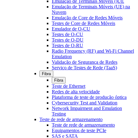
Emulação de Terminais Móveis ()UE
Emulação de Terminais Móveis (UE) na
Nuvem
Emulação de Core de Redes Móveis
Testes de Core de Redes Móveis
Emulador de O-CU
Testes de O-CU
Testes de O-DU
Testes de O-RU
Radio Frequency (RF) and Wi-Fi Channel
Emulation
Validação de Segurança de Redes
Serviço de Testes de Rede (TaaS)
Fibra
Fibra
Teste de Ethernet
Redes de alta velocidade
Plataforma de teste de produção óptica
Cybersecurity Test and Validation
Network Impairment and Emulation
Testing
Teste de rede de armazenamento
Teste de rede de armazenamento
Equipamentos de teste PCIe
SAS e SATA