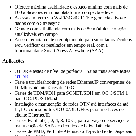
Oferece máxima usabilidade e espaço mínimo com mais de
100 aplicações em uma plataforma compacta e leve
Acessa a nuvem via Wi-Fi/3G/4G LTE e gerencia ativos e
dados com o Stratasync
Grande compatibilidade com mais de 80 módulos e opções
atualizáveis em campo
Acesse remotamente o equipamento para suportar os técnicos
e/ou verificar os resultados em tempo real, com a
funcionalidade Smart Acess Anywhere (SAA)
Aplicações
OTDR e testes de nível de potência - Saiba mais sobre testes
OTDR
.
Teste e troubleshooting de redes Ethernet/IP convergentes de
10 Mbps até interfaces de 10 G.
Testes de TDM/PDH para SONET/SDH em OC-3/STM-1
para OC-192/STM-64.
Instalação e manutenção de redes OTN até interfaces de até
11,1 G com suporte ODU-0/ODUFlex para interfaces de
cliente Ethernet/IP.
Testes FC dual (1, 2, 4, 8, 10 G) para ativação de serviços e
manutenção de SANs e circuitos de baixa latência
Testes de PMD, Perfil de Atenuação Espectral e de Dispersão