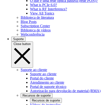
O que é uma rede óptica passiva (rede PON)?
What is PCIe 6.0?
What is RF Interference?
View All Topics
Biblioteca de literatura
Blog Posts
Subscription Center
Biblioteca de vídeos
Webconferência
Suporte
Close button
Suporte ao cliente
Suporte ao cliente
Portal do cliente
Atendimento ao cliente
Portal de suporte técnico
Autorização para devolução de material (RMA)
Recursos de suporte
Recursos de suporte
Vídeos de instruções