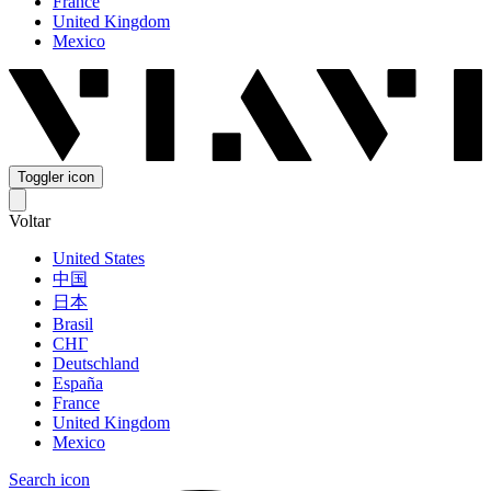
France
United Kingdom
Mexico
Toggler icon
Voltar
United States
中国
日本
Brasil
СНГ
Deutschland
España
France
United Kingdom
Mexico
Search icon