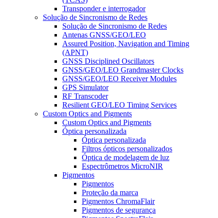
Transponder e interrogador
Solução de Sincronismo de Redes
Solução de Sincronismo de Redes
Antenas GNSS/GEO/LEO
Assured Position, Navigation and Timing
(APNT)
GNSS Disciplined Oscillators
GNSS/GEO/LEO Grandmaster Clocks
GNSS/GEO/LEO Receiver Modules
GPS Simulator
RF Transcoder
Resilient GEO/LEO Timing Services
Custom Optics and Pigments
Custom Optics and Pigments
Óptica personalizada
Óptica personalizada
Filtros ópticos personalizados
Óptica de modelagem de luz
Espectrômetros MicroNIR
Pigmentos
Pigmentos
Proteção da marca
Pigmentos ChromaFlair
Pigmentos de segurança