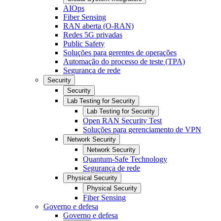
AIOps
Fiber Sensing
RAN aberta (O-RAN)
Redes 5G privadas
Public Safety
Soluções para gerentes de operações
Automação do processo de teste (TPA)
Segurança de rede
Security
Security
Lab Testing for Security
Lab Testing for Security
Open RAN Security Test
Soluções para gerenciamento de VPN
Network Security
Network Security
Quantum-Safe Technology
Segurança de rede
Physical Security
Physical Security
Fiber Sensing
Governo e defesa
Governo e defesa