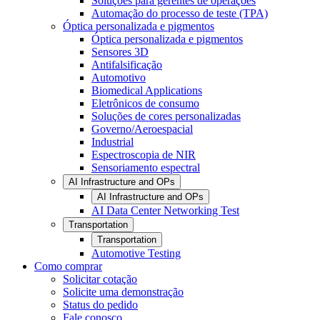
Soluções para gerentes de operações
Automação do processo de teste (TPA)
Óptica personalizada e pigmentos
Óptica personalizada e pigmentos
Sensores 3D
Antifalsificação
Automotivo
Biomedical Applications
Eletrônicos de consumo
Soluções de cores personalizadas
Governo/Aeroespacial
Industrial
Espectroscopia de NIR
Sensoriamento espectral
AI Infrastructure and OPs
AI Infrastructure and OPs
AI Data Center Networking Test
Transportation
Transportation
Automotive Testing
Como comprar
Solicitar cotação
Solicite uma demonstração
Status do pedido
Fale conosco