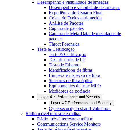
Desempenho e visibilidade de ameaças
Desempenho e visibilidade de ameaças
Experiência do Usuário Final
Coleta de Dados enriquecida
Análise de Pacotes
Captura de pacotes
Captura de Meta-Data de metadados de
pacotes
Threat Forensics
Teste & Certificação
Teste & Certificação
Taxa de erros de bit
Teste de Ethernet
Identificadores de fibras
Limpeza e inspeção de fibra
Sensores de fibra óptica
Equipamentos de teste MPO
Medidores de potência
Layer 4-7 Performance and Security
Layer 4-7 Performance and Security
Cybersecurity Test and Validation
Rádio móvel terrestre e militar
Rádio móvel terrestre e militar
Communications Service Monitors
Teste de rádio móvel terrestre