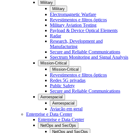
Military
Military
Electromagnetic Warfare
Revestimentos e filtros ópticos
Military Aviation Testing
Payload & Device Optical Elements
Radar
Research, Development and
Manufacturing
Secure and Reliable Communications
Spectrum Monitoring and Signal Analysis
Mission-Critical
Mission-Critical
Revestimentos e filtros ópticos
Redes 5G privadas
Public Safety
Secure and Reliable Communications
Aeroespacial
Aeroespacial
Aviação em geral
Enterprise e Data Center
Enterprise e Data Center
NetOps and SecOps
NetOps and SecOps