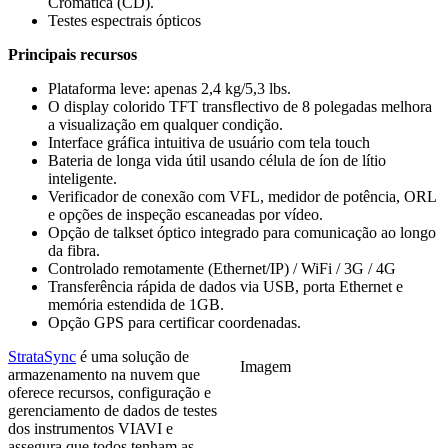
Cromática (CD).
Testes espectrais ópticos
Principais recursos
Plataforma leve: apenas 2,4 kg/5,3 lbs.
O display colorido TFT transflectivo de 8 polegadas melhora
a visualização em qualquer condição.
Interface gráfica intuitiva de usuário com tela touch
Bateria de longa vida útil usando célula de íon de lítio
inteligente.
Verificador de conexão com VFL, medidor de potência, ORL
e opções de inspeção escaneadas por vídeo.
Opção de talkset óptico integrado para comunicação ao longo
da fibra.
Controlado remotamente (Ethernet/IP) / WiFi / 3G / 4G
Transferência rápida de dados via USB, porta Ethernet e
memória estendida de 1GB.
Opção GPS para certificar coordenadas.
StrataSync
é uma solução de
Imagem
armazenamento na nuvem que
oferece recursos, configuração e
gerenciamento de dados de testes
dos instrumentos VIAVI e
assegura que todos tenham as