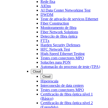
Rede fixa
AIOps
AI Data Center Networking Test
DWDM
Teste de ativação de serviços Ethernet
Fiber Construction
Monitoramento de fibra
Fiber Network Solutions
Detecção de fibra óptica
FTTx
Harden Security Defenses
HFC Network Test
High-Speed Ethernet Testing
Testes com conectores MPO
Soluções para PON
Automação do processo de teste (TPA)
Cloud
Cloud
Hiperescala
Interconexão de data centers
Testes com conectores MPO
Certificação de fibra óptica nível 1
(Básico)
Certificação de fibra óptica nível 2
(Estendido)