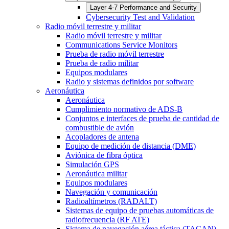
Layer 4-7 Performance and Security
Cybersecurity Test and Validation
Radio móvil terrestre y militar
Radio móvil terrestre y militar
Communications Service Monitors
Prueba de radio móvil terrestre
Prueba de radio militar
Equipos modulares
Radio y sistemas definidos por software
Aeronáutica
Aeronáutica
Cumplimiento normativo de ADS-B
Conjuntos e interfaces de prueba de cantidad de
combustible de avión
Acopladores de antena
Equipo de medición de distancia (DME)
Aviónica de fibra óptica
Simulación GPS
Aeronáutica militar
Equipos modulares
Navegación y comunicación
Radioaltímetros (RADALT)
Sistemas de equipo de pruebas automáticas de
radiofrecuencia (RF ATE)
Sistema de navegación aérea táctica (TACAN)