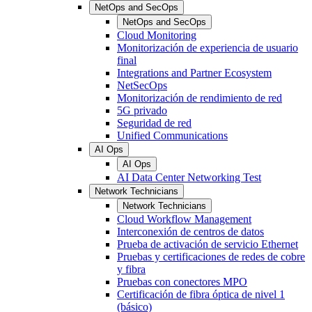
NetOps and SecOps
NetOps and SecOps
Cloud Monitoring
Monitorización de experiencia de usuario
final
Integrations and Partner Ecosystem
NetSecOps
Monitorización de rendimiento de red
5G privado
Seguridad de red
Unified Communications
AI Ops
AI Ops
AI Data Center Networking Test
Network Technicians
Network Technicians
Cloud Workflow Management
Interconexión de centros de datos
Prueba de activación de servicio Ethernet
Pruebas y certificaciones de redes de cobre
y fibra
Pruebas con conectores MPO
Certificación de fibra óptica de nivel 1
(básico)