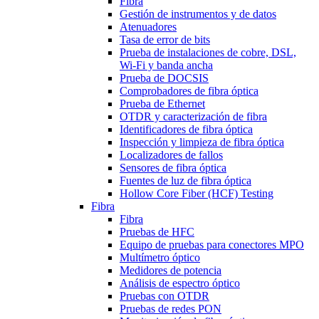
Fibra
Gestión de instrumentos y de datos
Atenuadores
Tasa de error de bits
Prueba de instalaciones de cobre, DSL,
Wi-Fi y banda ancha
Prueba de DOCSIS
Comprobadores de fibra óptica
Prueba de Ethernet
OTDR y caracterización de fibra
Identificadores de fibra óptica
Inspección y limpieza de fibra óptica
Localizadores de fallos
Sensores de fibra óptica
Fuentes de luz de fibra óptica
Hollow Core Fiber (HCF) Testing
Fibra
Fibra
Pruebas de HFC
Equipo de pruebas para conectores MPO
Multímetro óptico
Medidores de potencia
Análisis de espectro óptico
Pruebas con OTDR
Pruebas de redes PON