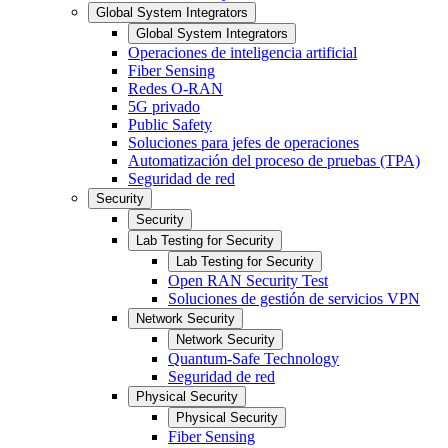
Global System Integrators
Global System Integrators
Operaciones de inteligencia artificial
Fiber Sensing
Redes O-RAN
5G privado
Public Safety
Soluciones para jefes de operaciones
Automatización del proceso de pruebas (TPA)
Seguridad de red
Security
Security
Lab Testing for Security
Lab Testing for Security
Open RAN Security Test
Soluciones de gestión de servicios VPN
Network Security
Network Security
Quantum-Safe Technology
Seguridad de red
Physical Security
Physical Security
Fiber Sensing