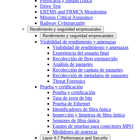
Ferrocarril y misión crítica
Drive Test
ERTMS and FRMCS Monitoring
Mission Critical Assurance
Railway Cybersecurity
Rendimiento y seguridad empresariales
Rendimiento y seguridad empresariales
Visibilidad de rendimiento y amenazas
Visibilidad de rendimiento y amenazas
Experiencia del usuario final
Recolección de flujo enriquecido
Análisis de paquetes
Recolección de captura de paquetes
Recolección de metadatos de paquetes
Threat Forensics
Prueba y certificación
Prueba y certificación
Tasa de error de bits
Prueba de Ethernet
Identificadores de fibra óptica
Inspección y limpieza de fibra óptica
Sensores de fibra óptica
Equipo de pruebas para conectores MPO
Medidores de potencia
Layer 4-7 Performance and Security