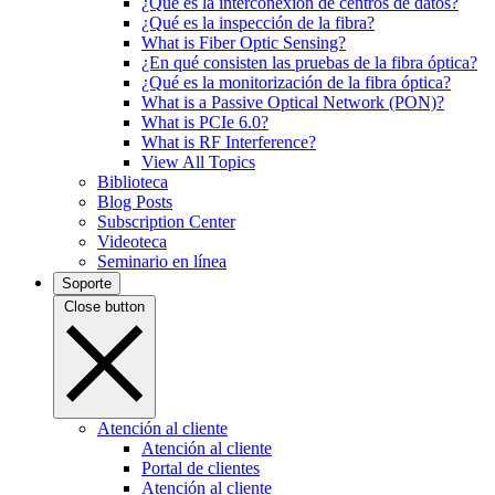
¿Qué es la interconexión de centros de datos?
¿Qué es la inspección de la fibra?
What is Fiber Optic Sensing?
¿En qué consisten las pruebas de la fibra óptica?
¿Qué es la monitorización de la fibra óptica?
What is a Passive Optical Network (PON)?
What is PCIe 6.0?
What is RF Interference?
View All Topics
Biblioteca
Blog Posts
Subscription Center
Videoteca
Seminario en línea
Soporte
Close button
Atención al cliente
Atención al cliente
Portal de clientes
Atención al cliente