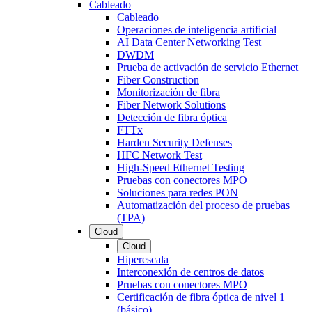
Cableado
Cableado
Operaciones de inteligencia artificial
AI Data Center Networking Test
DWDM
Prueba de activación de servicio Ethernet
Fiber Construction
Monitorización de fibra
Fiber Network Solutions
Detección de fibra óptica
FTTx
Harden Security Defenses
HFC Network Test
High-Speed Ethernet Testing
Pruebas con conectores MPO
Soluciones para redes PON
Automatización del proceso de pruebas
(TPA)
Cloud
Cloud
Hiperescala
Interconexión de centros de datos
Pruebas con conectores MPO
Certificación de fibra óptica de nivel 1
(básico)