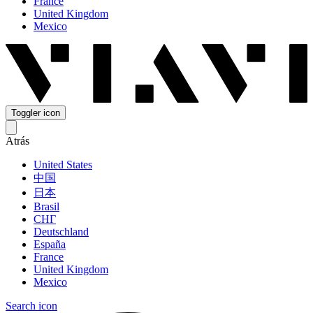
France
United Kingdom
Mexico
Toggler icon
Atrás
United States
中国
日本
Brasil
СНГ
Deutschland
España
France
United Kingdom
Mexico
Search icon