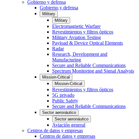
Gobierno y defensa
Gobierno y defensa
Military
Military
Electromagnetic Warfare
Revestimientos y filtros ópticos
Military Aviation Testing
Payload & Device Optical Elements
Radar
Research, Development and
Manufacturing
Secure and Reliable Communications
Spectrum Monitoring and Signal Analysis
Mission-Critical
Mission-Critical
Revestimientos y filtros ópticos
5G privado
Public Safety
Secure and Reliable Communications
Sector aeronáutico
Sector aeronáutico
Aviación general
Centros de datos y empresas
Centros de datos y empresas