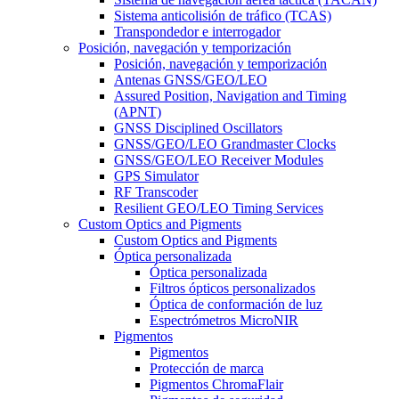
Sistema anticolisión de tráfico (TCAS)
Transpondedor e interrogador
Posición, navegación y temporización
Posición, navegación y temporización
Antenas GNSS/GEO/LEO
Assured Position, Navigation and Timing
(APNT)
GNSS Disciplined Oscillators
GNSS/GEO/LEO Grandmaster Clocks
GNSS/GEO/LEO Receiver Modules
GPS Simulator
RF Transcoder
Resilient GEO/LEO Timing Services
Custom Optics and Pigments
Custom Optics and Pigments
Óptica personalizada
Óptica personalizada
Filtros ópticos personalizados
Óptica de conformación de luz
Espectrómetros MicroNIR
Pigmentos
Pigmentos
Protección de marca
Pigmentos ChromaFlair