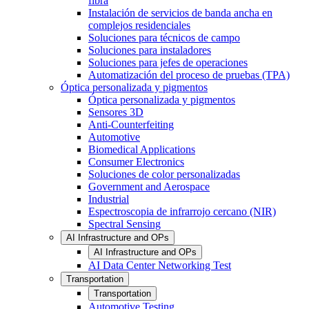
fibra
Instalación de servicios de banda ancha en
complejos residenciales
Soluciones para técnicos de campo
Soluciones para instaladores
Soluciones para jefes de operaciones
Automatización del proceso de pruebas (TPA)
Óptica personalizada y pigmentos
Óptica personalizada y pigmentos
Sensores 3D
Anti-Counterfeiting
Automotive
Biomedical Applications
Consumer Electronics
Soluciones de color personalizadas
Government and Aerospace
Industrial
Espectroscopia de infrarrojo cercano (NIR)
Spectral Sensing
AI Infrastructure and OPs
AI Infrastructure and OPs
AI Data Center Networking Test
Transportation
Transportation
Automotive Testing