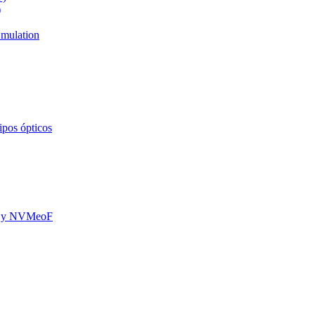
)
mulation
ipos ópticos
oE y NVMeoF