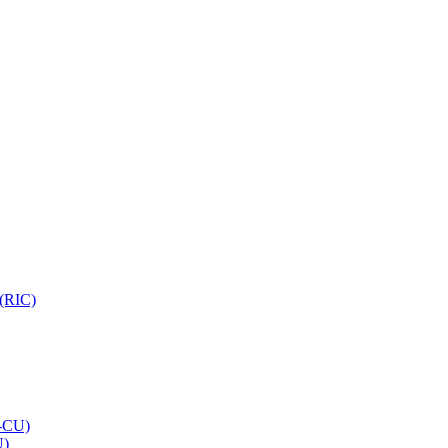
 (RIC)
O-CU)
U)