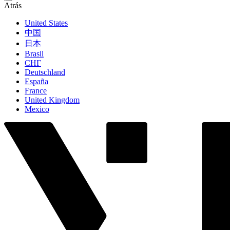
Atrás
United States
中国
日本
Brasil
СНГ
Deutschland
España
France
United Kingdom
Mexico