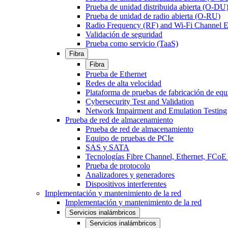
Prueba de unidad distribuida abierta (O-DU
Prueba de unidad de radio abierta (O-RU)
Radio Frequency (RF) and Wi-Fi Channel E
Validación de seguridad
Prueba como servicio (TaaS)
Fibra
Fibra
Prueba de Ethernet
Redes de alta velocidad
Plataforma de pruebas de fabricación de equ
Cybersecurity Test and Validation
Network Impairment and Emulation Testing
Prueba de red de almacenamiento
Prueba de red de almacenamiento
Equipo de pruebas de PCIe
SAS y SATA
Tecnologías Fibre Channel, Ethernet, FC
Prueba de protocolo
Analizadores y generadores
Dispositivos interferentes
Implementación y mantenimiento de la red
Implementación y mantenimiento de la red
Servicios inalámbricos
Servicios inalámbricos