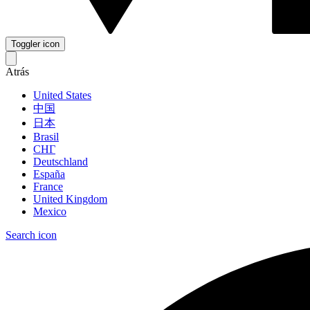
Toggler icon
Atrás
United States
中国
日本
Brasil
СНГ
Deutschland
España
France
United Kingdom
Mexico
Search icon