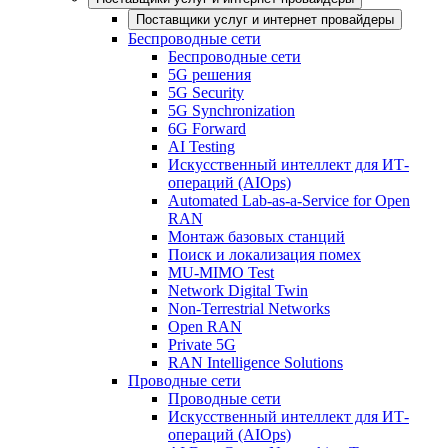
Поставщики услуг и интернет провайдеры
Беспроводные сети
Беспроводные сети
5G решения
5G Security
5G Synchronization
6G Forward
AI Testing
Искусственный интеллект для ИТ-
операций (AIOps)
Automated Lab-as-a-Service for Open
RAN
Монтаж базовых станций
Поиск и локализация помех
MU-MIMO Test
Network Digital Twin
Non-Terrestrial Networks
Open RAN
Private 5G
RAN Intelligence Solutions
Проводные сети
Проводные сети
Искусственный интеллект для ИТ-
операций (AIOps)