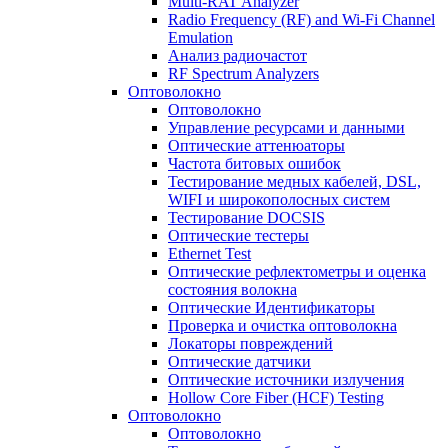
Multi-RAT Analyzer
Radio Frequency (RF) and Wi-Fi Channel
Emulation
Анализ радиочастот
RF Spectrum Analyzers
Оптоволокно
Оптоволокно
Управление ресурсами и данными
Оптические aттенюаторы
Частота битовых ошибок
Тестирование медных кабелей, DSL,
WIFI и широкополосных систем
Тестирование DOCSIS
Оптические тестеры
Ethernet Test
Оптические рефлектометры и оценка
состояния волокна
Оптические Идентификаторы
Проверка и очистка оптоволокна
Локаторы повреждений
Оптические датчики
Оптические источники излучения
Hollow Core Fiber (HCF) Testing
Оптоволокно
Оптоволокно