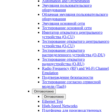
Automation and Orchestration
Эмуляция пользовательского
оборудования
Облачная эмуляция пользовательского
оборудования
Эмуляция основной сети
Тестирование основной сети
Имитатор открытого центрального
устройства (O-CU)
Тестирование открытого центрального
устройства (O-CU)
Тестирование открытого
распределенного устройства (O-DU)
Тестирование открытого
радиоустройства (O-RU)
Radio Frequency (RF) and Wi-Fi Channel
Emulation
Подтверждение безопасности
Тестирование согласно сервисной
модели (TaaS)
Оптоволокно
Оптоволокно
Ethernet Test
High-Speed Networks
Платформа для производственных