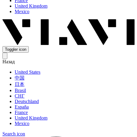
France
United Kingdom
Mexico
Toggler icon
Назад
United States
中国
日本
Brasil
СНГ
Deutschland
España
France
United Kingdom
Mexico
Search icon