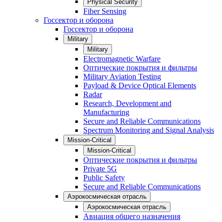
Physical Security
Fiber Sensing
Госсектор и оборона
Госсектор и оборона
Military
Military
Electromagnetic Warfare
Оптические покрытия и фильтры
Military Aviation Testing
Payload & Device Optical Elements
Radar
Research, Development and
Manufacturing
Secure and Reliable Communications
Spectrum Monitoring and Signal Analysis
Mission-Critical
Mission-Critical
Оптические покрытия и фильтры
Private 5G
Public Safety
Secure and Reliable Communications
Аэрокосмическая отрасль
Аэрокосмическая отрасль
Авиация общего назначения