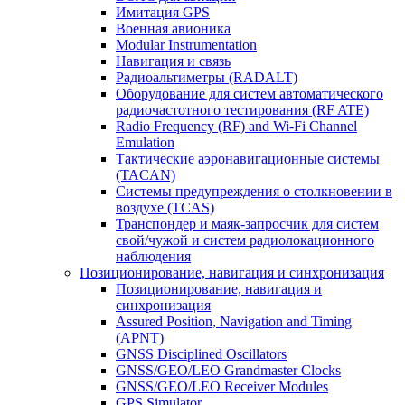
Имитация GPS
Военная авионика
Modular Instrumentation
Навигация и связь
Радиоальтиметры (RADALT)
Оборудование для систем автоматического
радиочастотного тестирования (RF ATE)
Radio Frequency (RF) and Wi-Fi Channel
Emulation
Тактические аэронавигационные системы
(TACAN)
Системы предупреждения о столкновении в
воздухе (TCAS)
Транспондер и маяк-запросчик для систем
свой/чужой и систем радиолокационного
наблюдения
Позиционирование, навигация и синхронизация
Позиционирование, навигация и
синхронизация
Assured Position, Navigation and Timing
(APNT)
GNSS Disciplined Oscillators
GNSS/GEO/LEO Grandmaster Clocks
GNSS/GEO/LEO Receiver Modules
GPS Simulator