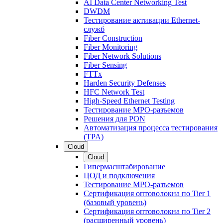
AI Data Center Networking Test
DWDM
Тестирование активации Ethernet-
служб
Fiber Construction
Fiber Monitoring
Fiber Network Solutions
Fiber Sensing
FTTx
Harden Security Defenses
HFC Network Test
High-Speed Ethernet Testing
Тестирование МРО-разъемов
Решения для PON
Автоматизация процесса тестирования
(TPA)
Cloud
Cloud
Гипермасштабирование
ЦОД и подключения
Тестирование МРО-разъемов
Сертификация оптоволокна по Tier 1
(базовый уровень)
Сертификация оптоволокна по Tier 2
(расширенный уровень)