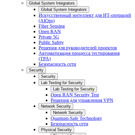
Global System Integrators
Global System Integrators
Искусственный интеллект для ИТ-операций
(AIOps)
Fiber Sensing
Open RAN
Private 5G
Public Safety
Решения для руководителей проектов
Автоматизация процесса тестирования
(TPA)
Безопасность сети
Security
Security
Lab Testing for Security
Lab Testing for Security
Open RAN Security Test
Решения для управления VPN
Network Security
Network Security
Quantum-Safe Technology
Безопасность сети
Physical Security