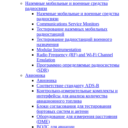
Наземные мобильные и военные средства
радиосвязи
Наземные мобильные и военные средства
радиосвязи
Communications Service Monitors
Тестирование наземных мобильных
радиостанций
Тестирование радиостанций военного
назначения
Modular Instrumentation
Radio Frequency (RF) and Wi-Fi Channel
Emulation
Программно определяемые радиосистемы
(SDR)
Авионика
Авионика
Соответствие стандарту ADS-B
Контрольно-измерительные комплекты и
интерфейсы для анализа количества
авиационного топлива
Блоки согласования для тестирования
бортовых систем и антенн
Оборудование для измерения расстояния
(DME)
ВОЛС для авиации