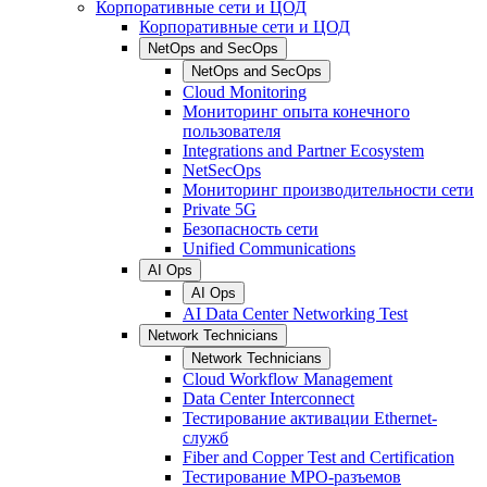
Корпоративные сети и ЦОД
Корпоративные сети и ЦОД
NetOps and SecOps
NetOps and SecOps
Cloud Monitoring
Мониторинг опыта конечного
пользователя
Integrations and Partner Ecosystem
NetSecOps
Мониторинг производительности сети
Private 5G
Безопасность сети
Unified Communications
AI Ops
AI Ops
AI Data Center Networking Test
Network Technicians
Network Technicians
Cloud Workflow Management
Data Center Interconnect
Тестирование активации Ethernet-
служб
Fiber and Copper Test and Certification
Тестирование МРО-разъемов