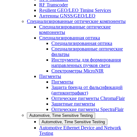
RF Transcoder
Resilient GEO/LEO Timing Services
Антенны GNSS/GEO/LEO
Специализированные оптические компоненты
Специализированные оптические
компоненты
Специализированная оптика
Специализированная оптика
Специализированные оптические
фильтры
Инструменты для формирования
направленных пучков света
Спектрометры MicroNIR
Пигменты
Пигменты
Защита бренда от фальсификаций
(антиконтрафакт)
Оптические пигменты ChromaFlair
Защитные пигменты
Оптические пигменты SpectraFlair
Automotive, Time Sensitive Testing
Automotive, Time Sensitive Testing
Automotive Ethernet Device and Network
Testing