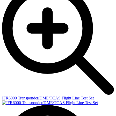
IFR6000 Transponder/DME/TCAS Flight Line Test Set