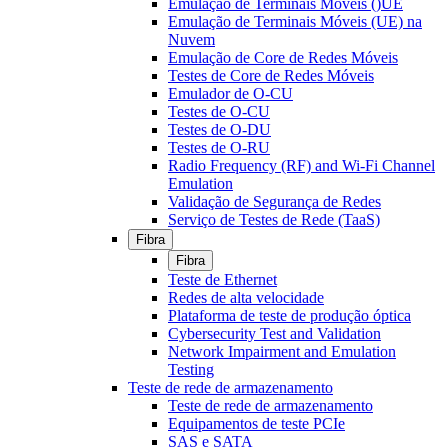
Emulação de Terminais Móveis ()UE
Emulação de Terminais Móveis (UE) na
Nuvem
Emulação de Core de Redes Móveis
Testes de Core de Redes Móveis
Emulador de O-CU
Testes de O-CU
Testes de O-DU
Testes de O-RU
Radio Frequency (RF) and Wi-Fi Channel
Emulation
Validação de Segurança de Redes
Serviço de Testes de Rede (TaaS)
Fibra
Fibra
Teste de Ethernet
Redes de alta velocidade
Plataforma de teste de produção óptica
Cybersecurity Test and Validation
Network Impairment and Emulation
Testing
Teste de rede de armazenamento
Teste de rede de armazenamento
Equipamentos de teste PCIe
SAS e SATA