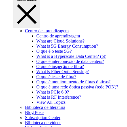
Centro de aprendizagem
Centro de aprendizagem
What are Cloud Solutions?
What is 5G Energy Consumption?
O que é o teste 5G?
What is a Hyperscale Data Center? (pt)
O que é interconexão de data centers?
O que é inspeção de fibra?
What is Fiber Optic Sensing?
O que é teste de fibra?
O que é monitoramento de fibras ópticas?
O que é uma rede óptica passiva (rede PON)?
What is PCIe 6.0?
What is RF Interference?
View All Topics
Biblioteca de literatura
Blog Posts
Subscription Center
Biblioteca de vídeos