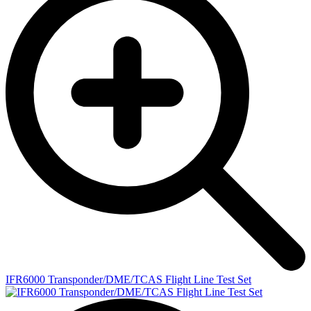
IFR6000 Transponder/DME/TCAS Flight Line Test Set