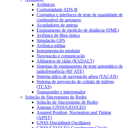
Aviônicos
Conformidade ADS-B
Conjuntos e interfaces de teste de quantidade de
combustível de aeronave
Acopladores de antena
Equipamento de medição de distância (DME)
Aviônica de fibra óptica
Simulação GPS
Aviônica militar
Instrumentação modular
Navegação e comunicação
Altímetros de rádio (RADALT)
Sistemas de equipamento de teste automático de
radiofrequência (RF ATE)
Sistema tático de navegação aérea (TACAN)
Sistema de prevenção de colisão de tráfego
(TCAS)
Transponder e interrogador
Solução de Sincronismo de Redes
Solução de Sincronismo de Redes
Antenas GNSS/GEO/LEO
Assured Position, Navigation and Timing
(APNT)
GNSS Disciplined Oscillators
GNSS/GEO/LEO Grandmaster Clocks