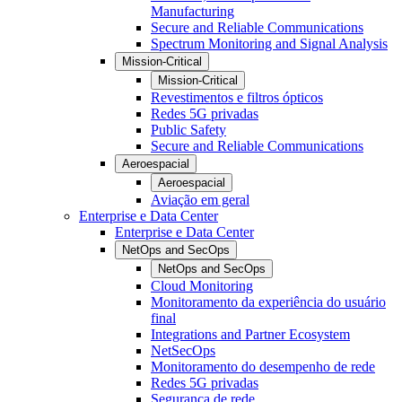
Manufacturing
Secure and Reliable Communications
Spectrum Monitoring and Signal Analysis
Mission-Critical
Mission-Critical
Revestimentos e filtros ópticos
Redes 5G privadas
Public Safety
Secure and Reliable Communications
Aeroespacial
Aeroespacial
Aviação em geral
Enterprise e Data Center
Enterprise e Data Center
NetOps and SecOps
NetOps and SecOps
Cloud Monitoring
Monitoramento da experiência do usuário
final
Integrations and Partner Ecosystem
NetSecOps
Monitoramento do desempenho de rede
Redes 5G privadas
Segurança de rede