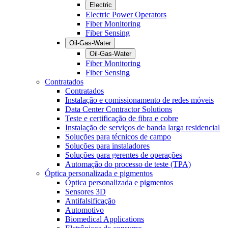
Electric
Electric Power Operators
Fiber Monitoring
Fiber Sensing
Oil-Gas-Water
Oil-Gas-Water
Fiber Monitoring
Fiber Sensing
Contratados
Contratados
Instalação e comissionamento de redes móveis
Data Center Contractor Solutions
Teste e certificação de fibra e cobre
Instalação de serviços de banda larga residencial
Soluções para técnicos de campo
Soluções para instaladores
Soluções para gerentes de operações
Automação do processo de teste (TPA)
Óptica personalizada e pigmentos
Óptica personalizada e pigmentos
Sensores 3D
Antifalsificação
Automotivo
Biomedical Applications