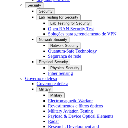
Security
Security
Lab Testing for Security
Lab Testing for Security
Open RAN Security Test
Soluções para gerenciamento de VPN
Network Security
Network Security
Quantum-Safe Technology
Segurança de rede
Physical Security
Physical Security
Fiber Sensing
Governo e defesa
Governo e defesa
Military
Military
Electromagnetic Warfare
Revestimentos e filtros ópticos
Military Aviation Testing
Payload & Device Optical Elements
Radar
Research, Development and