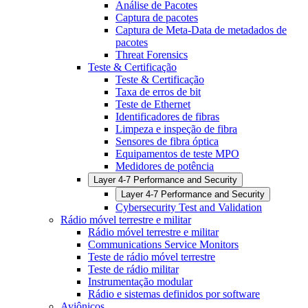
Análise de Pacotes
Captura de pacotes
Captura de Meta-Data de metadados de
pacotes
Threat Forensics
Teste & Certificação
Teste & Certificação
Taxa de erros de bit
Teste de Ethernet
Identificadores de fibras
Limpeza e inspeção de fibra
Sensores de fibra óptica
Equipamentos de teste MPO
Medidores de potência
Layer 4-7 Performance and Security
Layer 4-7 Performance and Security
Cybersecurity Test and Validation
Rádio móvel terrestre e militar
Rádio móvel terrestre e militar
Communications Service Monitors
Teste de rádio móvel terrestre
Teste de rádio militar
Instrumentação modular
Rádio e sistemas definidos por software
Aviônicos