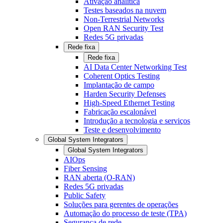
Ativação analítica
Testes baseados na nuvem
Non-Terrestrial Networks
Open RAN Security Test
Redes 5G privadas
Rede fixa
Rede fixa
AI Data Center Networking Test
Coherent Optics Testing
Implantação de campo
Harden Security Defenses
High-Speed Ethernet Testing
Fabricação escalonável
Introdução a tecnologia e serviços
Teste e desenvolvimento
Global System Integrators
Global System Integrators
AIOps
Fiber Sensing
RAN aberta (O-RAN)
Redes 5G privadas
Public Safety
Soluções para gerentes de operações
Automação do processo de teste (TPA)
Segurança de rede