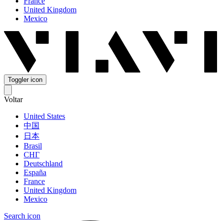
France
United Kingdom
Mexico
Toggler icon
Voltar
United States
中国
日本
Brasil
СНГ
Deutschland
España
France
United Kingdom
Mexico
Search icon