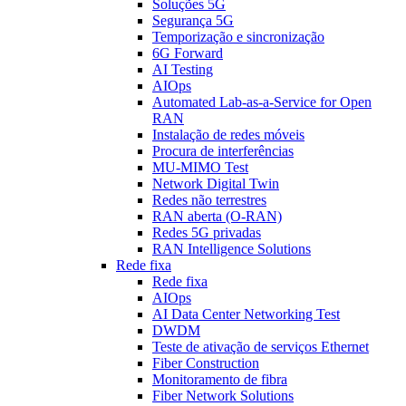
Soluções 5G
Segurança 5G
Temporização e sincronização
6G Forward
AI Testing
AIOps
Automated Lab-as-a-Service for Open
RAN
Instalação de redes móveis
Procura de interferências
MU-MIMO Test
Network Digital Twin
Redes não terrestres
RAN aberta (O-RAN)
Redes 5G privadas
RAN Intelligence Solutions
Rede fixa
Rede fixa
AIOps
AI Data Center Networking Test
DWDM
Teste de ativação de serviços Ethernet
Fiber Construction
Monitoramento de fibra
Fiber Network Solutions