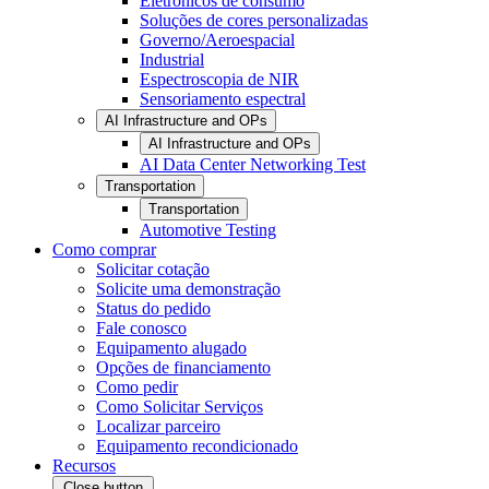
Eletrônicos de consumo
Soluções de cores personalizadas
Governo/Aeroespacial
Industrial
Espectroscopia de NIR
Sensoriamento espectral
AI Infrastructure and OPs
AI Infrastructure and OPs
AI Data Center Networking Test
Transportation
Transportation
Automotive Testing
Como comprar
Solicitar cotação
Solicite uma demonstração
Status do pedido
Fale conosco
Equipamento alugado
Opções de financiamento
Como pedir
Como Solicitar Serviços
Localizar parceiro
Equipamento recondicionado
Recursos
Close button