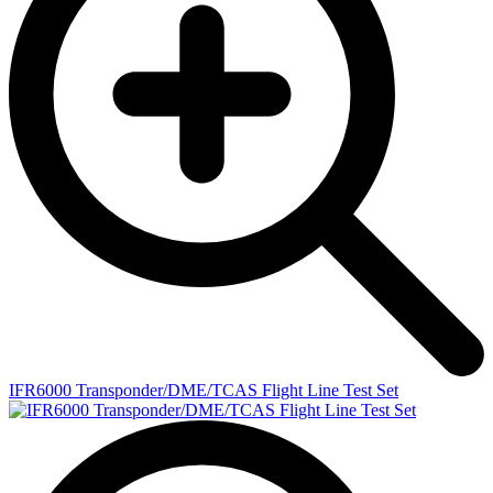
IFR6000 Transponder/DME/TCAS Flight Line Test Set