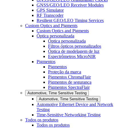
GNSS/GEO/LEO Receiver Modules
GPS Simulator
RF Transcoder
Resilient GEO/LEO Timing Services
Custom Optics and Pigments
Custom Optics and Pigments
Óptica personalizada
Óptica personalizada
Filtros ópticos personalizados
Óptica de modelagem de luz
Espectrômetros MicroNIR
Pigmentos
Pigmentos
Proteção da marca
Pigmentos ChromaFlair
Pigmentos de segurança
Pigmentos SpectraFlair
Automotive, Time Sensitive Testing
Automotive, Time Sensitive Testing
Automotive Ethernet Device and Network
Testing
Time-Sensitive Networking Testing
Todos os produtos
Todos os produtos