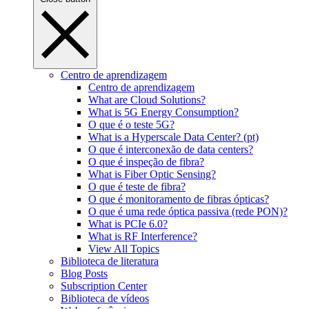
Centro de aprendizagem
Centro de aprendizagem
What are Cloud Solutions?
What is 5G Energy Consumption?
O que é o teste 5G?
What is a Hyperscale Data Center? (pt)
O que é interconexão de data centers?
O que é inspeção de fibra?
What is Fiber Optic Sensing?
O que é teste de fibra?
O que é monitoramento de fibras ópticas?
O que é uma rede óptica passiva (rede PON)?
What is PCIe 6.0?
What is RF Interference?
View All Topics
Biblioteca de literatura
Blog Posts
Subscription Center
Biblioteca de vídeos