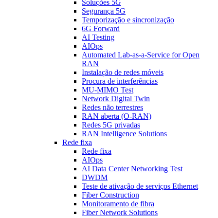
Soluções 5G
Segurança 5G
Temporização e sincronização
6G Forward
AI Testing
AIOps
Automated Lab-as-a-Service for Open
RAN
Instalação de redes móveis
Procura de interferências
MU-MIMO Test
Network Digital Twin
Redes não terrestres
RAN aberta (O-RAN)
Redes 5G privadas
RAN Intelligence Solutions
Rede fixa
Rede fixa
AIOps
AI Data Center Networking Test
DWDM
Teste de ativação de serviços Ethernet
Fiber Construction
Monitoramento de fibra
Fiber Network Solutions