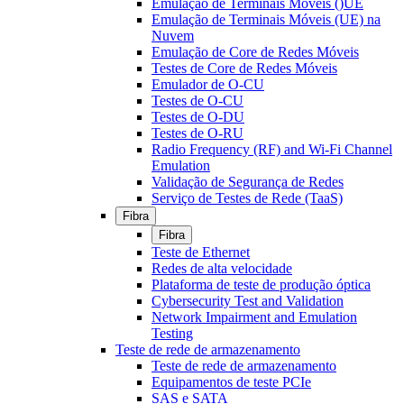
Emulação de Terminais Móveis ()UE
Emulação de Terminais Móveis (UE) na
Nuvem
Emulação de Core de Redes Móveis
Testes de Core de Redes Móveis
Emulador de O-CU
Testes de O-CU
Testes de O-DU
Testes de O-RU
Radio Frequency (RF) and Wi-Fi Channel
Emulation
Validação de Segurança de Redes
Serviço de Testes de Rede (TaaS)
Fibra
Fibra
Teste de Ethernet
Redes de alta velocidade
Plataforma de teste de produção óptica
Cybersecurity Test and Validation
Network Impairment and Emulation
Testing
Teste de rede de armazenamento
Teste de rede de armazenamento
Equipamentos de teste PCIe
SAS e SATA