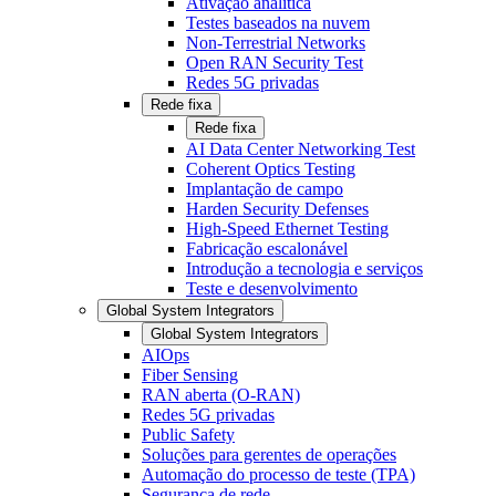
Ativação analítica
Testes baseados na nuvem
Non-Terrestrial Networks
Open RAN Security Test
Redes 5G privadas
Rede fixa
Rede fixa
AI Data Center Networking Test
Coherent Optics Testing
Implantação de campo
Harden Security Defenses
High-Speed Ethernet Testing
Fabricação escalonável
Introdução a tecnologia e serviços
Teste e desenvolvimento
Global System Integrators
Global System Integrators
AIOps
Fiber Sensing
RAN aberta (O-RAN)
Redes 5G privadas
Public Safety
Soluções para gerentes de operações
Automação do processo de teste (TPA)
Segurança de rede