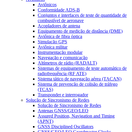
Aviônicos
Conformidade ADS-B
Conjuntos e interfaces de teste de quantidade de
combustível de aeronave
Acopladores de antena
Equipamento de medição de distância (DME)
Aviônica de fibra óptica
Simulação GPS
Aviônica militar
Instrumentação modular
Navegação e comunicação
Altímetros de rádio (RADALT)
Sistemas de equipamento de teste automático de
radiofrequência (RF ATE)
Sistema tático de navegação aérea (TACAN)
Sistema de prevenção de colisão de tráfego
(TCAS)
Transponder e interrogador
Solução de Sincronismo de Redes
Solução de Sincronismo de Redes
Antenas GNSS/GEO/LEO
Assured Position, Navigation and Timing
(APNT)
GNSS Disciplined Oscillators
GNSS/GEO/LEO Grandmaster Clocks