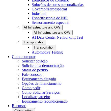
Eletrônicos de consumo
Soluções de cores personalizadas
Governo/Aeroespacial
Industrial
Espectroscopia de NIR
Sensoriamento espectral
AI Infrastructure and OPs
AI Infrastructure and OPs
AI Data Center Networking Test
Transportation
Transportation
Automotive Testing
Como comprar
Solicitar cotação
Solicite uma demonstração
Status do pedido
Fale conosco
Equipamento alugado
Opções de financiamento
Como pedir
Como Solicitar Serviços
Localizar parceiro
Equipamento recondicionado
Recursos
Close button