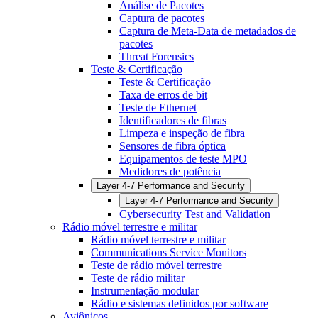
Análise de Pacotes
Captura de pacotes
Captura de Meta-Data de metadados de
pacotes
Threat Forensics
Teste & Certificação
Teste & Certificação
Taxa de erros de bit
Teste de Ethernet
Identificadores de fibras
Limpeza e inspeção de fibra
Sensores de fibra óptica
Equipamentos de teste MPO
Medidores de potência
Layer 4-7 Performance and Security
Layer 4-7 Performance and Security
Cybersecurity Test and Validation
Rádio móvel terrestre e militar
Rádio móvel terrestre e militar
Communications Service Monitors
Teste de rádio móvel terrestre
Teste de rádio militar
Instrumentação modular
Rádio e sistemas definidos por software
Aviônicos