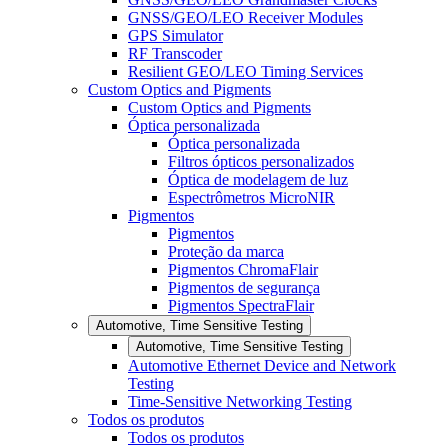
GNSS/GEO/LEO Receiver Modules
GPS Simulator
RF Transcoder
Resilient GEO/LEO Timing Services
Custom Optics and Pigments
Custom Optics and Pigments
Óptica personalizada
Óptica personalizada
Filtros ópticos personalizados
Óptica de modelagem de luz
Espectrômetros MicroNIR
Pigmentos
Pigmentos
Proteção da marca
Pigmentos ChromaFlair
Pigmentos de segurança
Pigmentos SpectraFlair
Automotive, Time Sensitive Testing
Automotive, Time Sensitive Testing
Automotive Ethernet Device and Network
Testing
Time-Sensitive Networking Testing
Todos os produtos
Todos os produtos