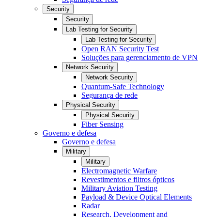
Security
Security
Lab Testing for Security
Lab Testing for Security
Open RAN Security Test
Soluções para gerenciamento de VPN
Network Security
Network Security
Quantum-Safe Technology
Segurança de rede
Physical Security
Physical Security
Fiber Sensing
Governo e defesa
Governo e defesa
Military
Military
Electromagnetic Warfare
Revestimentos e filtros ópticos
Military Aviation Testing
Payload & Device Optical Elements
Radar
Research, Development and