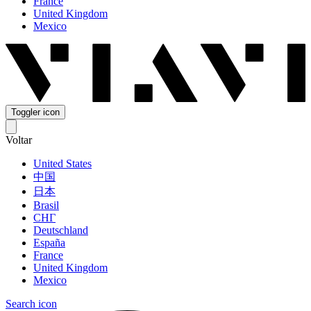
France
United Kingdom
Mexico
Toggler icon
Voltar
United States
中国
日本
Brasil
СНГ
Deutschland
España
France
United Kingdom
Mexico
Search icon