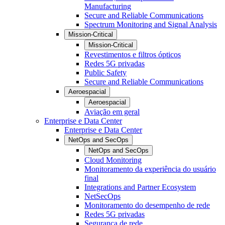
Manufacturing
Secure and Reliable Communications
Spectrum Monitoring and Signal Analysis
Mission-Critical
Mission-Critical
Revestimentos e filtros ópticos
Redes 5G privadas
Public Safety
Secure and Reliable Communications
Aeroespacial
Aeroespacial
Aviação em geral
Enterprise e Data Center
Enterprise e Data Center
NetOps and SecOps
NetOps and SecOps
Cloud Monitoring
Monitoramento da experiência do usuário
final
Integrations and Partner Ecosystem
NetSecOps
Monitoramento do desempenho de rede
Redes 5G privadas
Segurança de rede