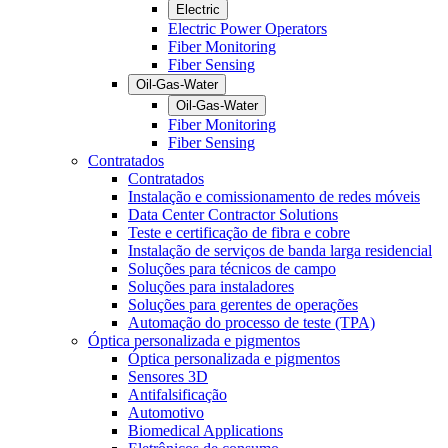
Electric
Electric Power Operators
Fiber Monitoring
Fiber Sensing
Oil-Gas-Water
Oil-Gas-Water
Fiber Monitoring
Fiber Sensing
Contratados
Contratados
Instalação e comissionamento de redes móveis
Data Center Contractor Solutions
Teste e certificação de fibra e cobre
Instalação de serviços de banda larga residencial
Soluções para técnicos de campo
Soluções para instaladores
Soluções para gerentes de operações
Automação do processo de teste (TPA)
Óptica personalizada e pigmentos
Óptica personalizada e pigmentos
Sensores 3D
Antifalsificação
Automotivo
Biomedical Applications