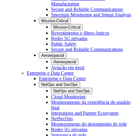
Manufacturing
Secure and Reliable Communications
Spectrum Monitoring and Signal Analysis
Mission-Critical
Mission-Critical
Revestimentos e filtros ópticos
Redes 5G privadas
Public Safety
Secure and Reliable Communications
Aeroespacial
Aeroespacial
Aviação em geral
Enterprise e Data Center
Enterprise e Data Center
NetOps and SecOps
NetOps and SecOps
Cloud Monitoring
Monitoramento da experiência do usuário
final
Integrations and Partner Ecosystem
NetSecOps
Monitoramento do desempenho de rede
Redes 5G privadas
Segurança de rede