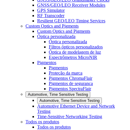
GNSS/GEO/LEO Receiver Modules
GPS Simulator
RF Transcoder
Resilient GEO/LEO Timing Services
Custom Optics and Pigments
Custom Optics and Pigments
Óptica personalizada
Óptica personalizada
Filtros ópticos personalizados
Óptica de modelagem de luz
Espectrômetros MicroNIR
Pigmentos
Pigmentos
Proteção da marca
Pigmentos ChromaFlair
Pigmentos de segurança
Pigmentos SpectraFlair
Automotive, Time Sensitive Testing
Automotive, Time Sensitive Testing
Automotive Ethernet Device and Network
Testing
Time-Sensitive Networking Testing
Todos os produtos
Todos os produtos