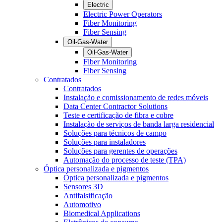
Electric
Electric Power Operators
Fiber Monitoring
Fiber Sensing
Oil-Gas-Water
Oil-Gas-Water
Fiber Monitoring
Fiber Sensing
Contratados
Contratados
Instalação e comissionamento de redes móveis
Data Center Contractor Solutions
Teste e certificação de fibra e cobre
Instalação de serviços de banda larga residencial
Soluções para técnicos de campo
Soluções para instaladores
Soluções para gerentes de operações
Automação do processo de teste (TPA)
Óptica personalizada e pigmentos
Óptica personalizada e pigmentos
Sensores 3D
Antifalsificação
Automotivo
Biomedical Applications