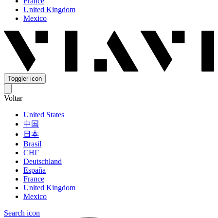
France
United Kingdom
Mexico
Toggler icon
Voltar
United States
中国
日本
Brasil
СНГ
Deutschland
España
France
United Kingdom
Mexico
Search icon