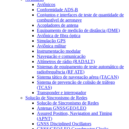
Aviônicos
Conformidade ADS-B
Conjuntos e interfaces de teste de quantidade de
combustível de aeronave
Acopladores de antena
Equipamento de medição de distância (DME)
Aviônica de fibra óptica
Simulação GPS
Aviônica militar
Instrumentação modular
Navegação e comunicação
Altímetros de rádio (RADALT)
Sistemas de equipamento de teste automático de
radiofrequência (RF ATE)
Sistema tático de navegação aérea (TACAN)
Sistema de prevenção de colisão de tráfego
(TCAS)
Transponder e interrogador
Solução de Sincronismo de Redes
Solução de Sincronismo de Redes
Antenas GNSS/GEO/LEO
Assured Position, Navigation and Timing
(APNT)
GNSS Disciplined Oscillators
GNSS/GEO/LEO Grandmaster Clocks