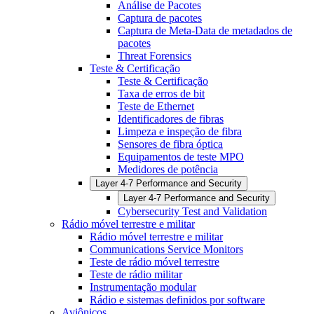
Análise de Pacotes
Captura de pacotes
Captura de Meta-Data de metadados de
pacotes
Threat Forensics
Teste & Certificação
Teste & Certificação
Taxa de erros de bit
Teste de Ethernet
Identificadores de fibras
Limpeza e inspeção de fibra
Sensores de fibra óptica
Equipamentos de teste MPO
Medidores de potência
Layer 4-7 Performance and Security
Layer 4-7 Performance and Security
Cybersecurity Test and Validation
Rádio móvel terrestre e militar
Rádio móvel terrestre e militar
Communications Service Monitors
Teste de rádio móvel terrestre
Teste de rádio militar
Instrumentação modular
Rádio e sistemas definidos por software
Aviônicos