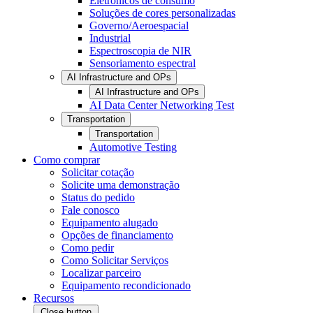
Eletrônicos de consumo
Soluções de cores personalizadas
Governo/Aeroespacial
Industrial
Espectroscopia de NIR
Sensoriamento espectral
AI Infrastructure and OPs
AI Infrastructure and OPs
AI Data Center Networking Test
Transportation
Transportation
Automotive Testing
Como comprar
Solicitar cotação
Solicite uma demonstração
Status do pedido
Fale conosco
Equipamento alugado
Opções de financiamento
Como pedir
Como Solicitar Serviços
Localizar parceiro
Equipamento recondicionado
Recursos
Close button