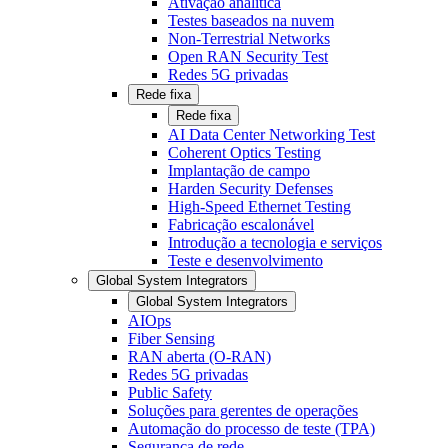
Ativação analítica
Testes baseados na nuvem
Non-Terrestrial Networks
Open RAN Security Test
Redes 5G privadas
Rede fixa
Rede fixa
AI Data Center Networking Test
Coherent Optics Testing
Implantação de campo
Harden Security Defenses
High-Speed Ethernet Testing
Fabricação escalonável
Introdução a tecnologia e serviços
Teste e desenvolvimento
Global System Integrators
Global System Integrators
AIOps
Fiber Sensing
RAN aberta (O-RAN)
Redes 5G privadas
Public Safety
Soluções para gerentes de operações
Automação do processo de teste (TPA)
Segurança de rede