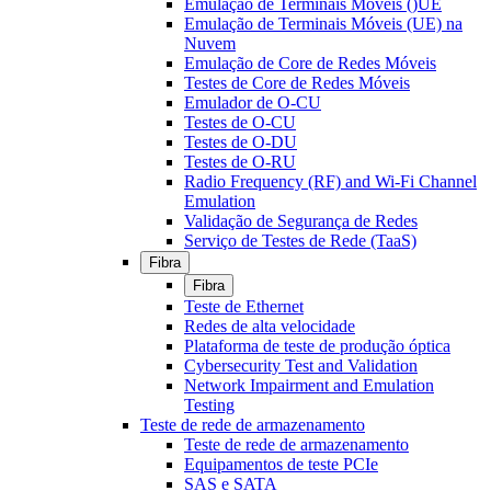
Emulação de Terminais Móveis ()UE
Emulação de Terminais Móveis (UE) na
Nuvem
Emulação de Core de Redes Móveis
Testes de Core de Redes Móveis
Emulador de O-CU
Testes de O-CU
Testes de O-DU
Testes de O-RU
Radio Frequency (RF) and Wi-Fi Channel
Emulation
Validação de Segurança de Redes
Serviço de Testes de Rede (TaaS)
Fibra
Fibra
Teste de Ethernet
Redes de alta velocidade
Plataforma de teste de produção óptica
Cybersecurity Test and Validation
Network Impairment and Emulation
Testing
Teste de rede de armazenamento
Teste de rede de armazenamento
Equipamentos de teste PCIe
SAS e SATA