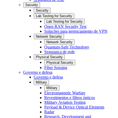
Security
Security
Lab Testing for Security
Lab Testing for Security
Open RAN Security Test
Soluções para gerenciamento de VPN
Network Security
Network Security
Quantum-Safe Technology
Segurança de rede
Physical Security
Physical Security
Fiber Sensing
Governo e defesa
Governo e defesa
Military
Military
Electromagnetic Warfare
Revestimentos e filtros ópticos
Military Aviation Testing
Payload & Device Optical Elements
Radar
Research, Development and