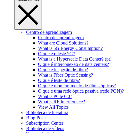
Centro de aprendizagem
Centro de aprendizagem
What are Cloud Solutions?
What is 5G Energy Consumption?
O que é o teste 5G?
What is a Hyperscale Data Center? (pt)
O que é interconexão de data centers?
O que é inspeção de fibra?
What is Fiber Optic Sensing?
O que é teste de fibra?
O que é monitoramento de fibras ópticas?
O que é uma rede óptica passiva (rede PON)?
What is PCIe 6.0?
What is RF Interference?
View All Topics
Biblioteca de literatura
Blog Posts
Subscription Center
Biblioteca de vídeos