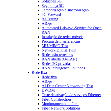
Soluções 5G
Segurança 5G
Temporização e sincronização
6G Forward
AI Testing
AIOps
Automated Lab-as-a-Service for Open
RAN
Instalação de redes móveis
Procura de interferências
MU-MIMO Test
Network Digital Twin
Redes não terrestres
RAN aberta (O-RAN)
Redes 5G privadas
RAN Intelligence Solutions
Rede fixa
Rede fixa
AIOps
AI Data Center Networking Test
DWDM
Teste de ativação de serviços Ethernet
Fiber Construction
Monitoramento de fibra
Fiber Network Solutions