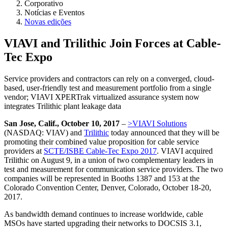
Corporativo
Notícias e Eventos
Novas edições
VIAVI and Trilithic Join Forces at Cable-
Tec Expo
Service providers and contractors can rely on a converged, cloud-
based, user-friendly test and measurement portfolio from a single
vendor; VIAVI XPERTrak virtualized assurance system now
integrates Trilithic plant leakage data
San Jose, Calif., October 10, 2017
–
>VIAVI Solutions
(NASDAQ: VIAV) and
Trilithic
today announced that they will be
promoting their combined value proposition for cable service
providers at
SCTE/ISBE Cable-Tec Expo 2017
. VIAVI acquired
Trilithic on August 9, in a union of two complementary leaders in
test and measurement for communication service providers. The two
companies will be represented in Booths 1387 and 153 at the
Colorado Convention Center, Denver, Colorado, October 18-20,
2017.
As bandwidth demand continues to increase worldwide, cable
MSOs have started upgrading their networks to DOCSIS 3.1,