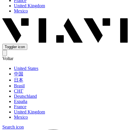
France
United Kingdom
Mexico
Toggler icon
Voltar
United States
中国
日本
Brasil
СНГ
Deutschland
España
France
United Kingdom
Mexico
Search icon