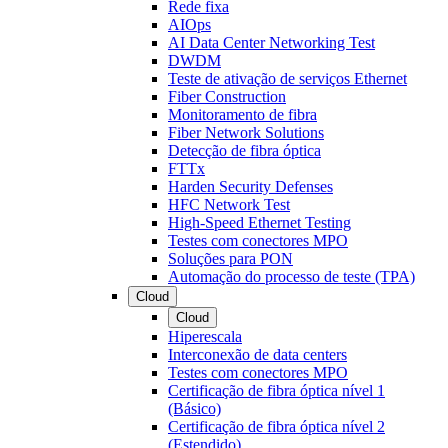
Rede fixa
AIOps
AI Data Center Networking Test
DWDM
Teste de ativação de serviços Ethernet
Fiber Construction
Monitoramento de fibra
Fiber Network Solutions
Detecção de fibra óptica
FTTx
Harden Security Defenses
HFC Network Test
High-Speed Ethernet Testing
Testes com conectores MPO
Soluções para PON
Automação do processo de teste (TPA)
Cloud
Cloud
Hiperescala
Interconexão de data centers
Testes com conectores MPO
Certificação de fibra óptica nível 1
(Básico)
Certificação de fibra óptica nível 2
(Estendido)