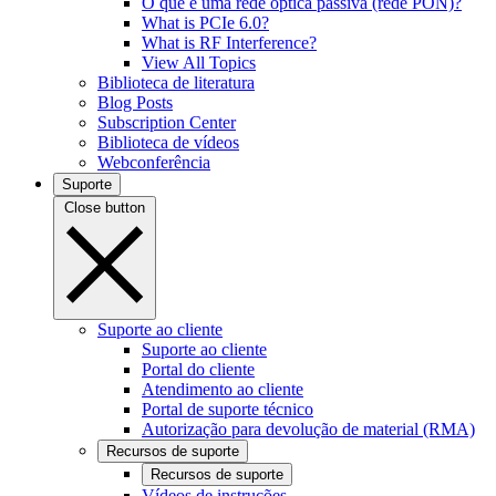
O que é uma rede óptica passiva (rede PON)?
What is PCIe 6.0?
What is RF Interference?
View All Topics
Biblioteca de literatura
Blog Posts
Subscription Center
Biblioteca de vídeos
Webconferência
Suporte
Close button
Suporte ao cliente
Suporte ao cliente
Portal do cliente
Atendimento ao cliente
Portal de suporte técnico
Autorização para devolução de material (RMA)
Recursos de suporte
Recursos de suporte
Vídeos de instruções