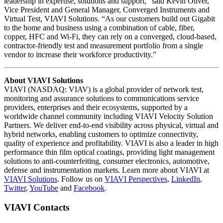
leadership in expertise, solutions and support,” said Kevin Oliver,
Vice President and General Manager, Converged Instruments and
Virtual Test, VIAVI Solutions. “As our customers build out Gigabit
to the home and business using a combination of cable, fiber,
copper, HFC and Wi-Fi, they can rely on a converged, cloud-based,
contractor-friendly test and measurement portfolio from a single
vendor to increase their workforce productivity.”
About VIAVI Solutions
VIAVI (NASDAQ: VIAV) is a global provider of network test,
monitoring and assurance solutions to communications service
providers, enterprises and their ecosystems, supported by a
worldwide channel community including VIAVI Velocity Solution
Partners. We deliver end-to-end visibility across physical, virtual and
hybrid networks, enabling customers to optimize connectivity,
quality of experience and profitability. VIAVI is also a leader in high
performance thin film optical coatings, providing light management
solutions to anti-counterfeiting, consumer electronics, automotive,
defense and instrumentation markets. Learn more about VIAVI at
VIAVI Solutions
. Follow us on
VIAVI Perspectives
,
LinkedIn
,
Twitter
,
YouTube
and
Facebook
.
VIAVI Contacts