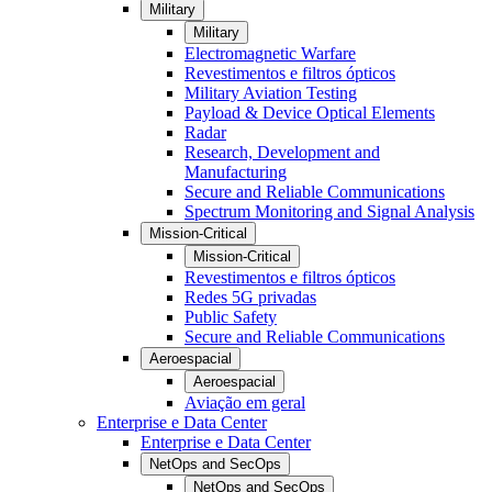
Military
Military
Electromagnetic Warfare
Revestimentos e filtros ópticos
Military Aviation Testing
Payload & Device Optical Elements
Radar
Research, Development and
Manufacturing
Secure and Reliable Communications
Spectrum Monitoring and Signal Analysis
Mission-Critical
Mission-Critical
Revestimentos e filtros ópticos
Redes 5G privadas
Public Safety
Secure and Reliable Communications
Aeroespacial
Aeroespacial
Aviação em geral
Enterprise e Data Center
Enterprise e Data Center
NetOps and SecOps
NetOps and SecOps