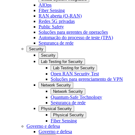
AIOps
Fiber Sensing
RAN aberta (O-RAN)
Redes 5G privadas
Public Safety
Soluções para gerentes de operações
Automação do processo de teste (TPA)
Segurança de rede
Security
Security
Lab Testing for Security
Lab Testing for Security
Open RAN Security Test
Soluções para gerenciamento de VPN
Network Security
Network Security
Quantum-Safe Technology
Segurança de rede
Physical Security
Physical Security
Fiber Sensing
Governo e defesa
Governo e defesa