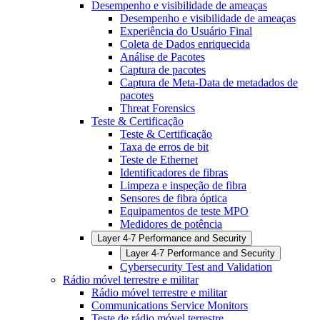
Desempenho e visibilidade de ameaças
Desempenho e visibilidade de ameaças
Experiência do Usuário Final
Coleta de Dados enriquecida
Análise de Pacotes
Captura de pacotes
Captura de Meta-Data de metadados de
pacotes
Threat Forensics
Teste & Certificação
Teste & Certificação
Taxa de erros de bit
Teste de Ethernet
Identificadores de fibras
Limpeza e inspeção de fibra
Sensores de fibra óptica
Equipamentos de teste MPO
Medidores de potência
Layer 4-7 Performance and Security
Layer 4-7 Performance and Security
Cybersecurity Test and Validation
Rádio móvel terrestre e militar
Rádio móvel terrestre e militar
Communications Service Monitors
Teste de rádio móvel terrestre