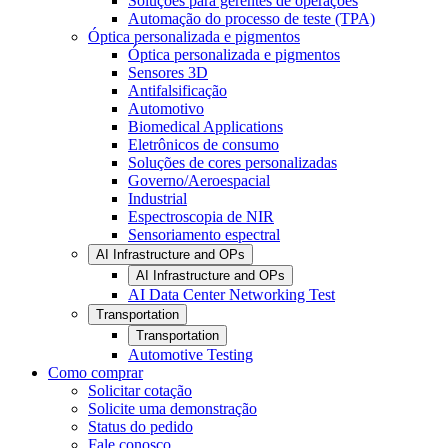
Soluções para gerentes de operações
Automação do processo de teste (TPA)
Óptica personalizada e pigmentos
Óptica personalizada e pigmentos
Sensores 3D
Antifalsificação
Automotivo
Biomedical Applications
Eletrônicos de consumo
Soluções de cores personalizadas
Governo/Aeroespacial
Industrial
Espectroscopia de NIR
Sensoriamento espectral
AI Infrastructure and OPs
AI Infrastructure and OPs
AI Data Center Networking Test
Transportation
Transportation
Automotive Testing
Como comprar
Solicitar cotação
Solicite uma demonstração
Status do pedido
Fale conosco