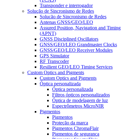
Transponder e interrogador
Solução de Sincronismo de Redes
Solução de Sincronismo de Redes
Antenas GNSS/GEO/LEO
Assured Position, Navigation and Timing
(APNT)
GNSS Disciplined Oscillators
GNSS/GEO/LEO Grandmaster Clocks
GNSS/GEO/LEO Receiver Modules
GPS Simulator
RF Transcoder
Resilient GEO/LEO Timing Services
Custom Optics and Pigments
Custom Optics and Pigments
Óptica personalizada
Óptica personalizada
Filtros ópticos personalizados
Óptica de modelagem de luz
Espectrômetros MicroNIR
Pigmentos
Pigmentos
Proteção da marca
Pigmentos ChromaFlair
Pigmentos de segurança