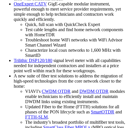
OneExpert CATV
GigE-capable modular instrument,
powerful enough to meet service provider requirements, yet
simple enough to help technicians and contractors work
quickly and efficiently.
Quick, full scan with QuickCheck Expert
Test cable lengths and find home network components
with HomeTDR
Troubleshoot home WiFi networks with WiFi Advisor
Smart Channel Wizard
Characterize local coax networks to 1,600 MHz with
SmartID
Trilithic DSP120/180
signal level meter with all capabilities
needed for independent contractors and installers at a price
point well within reach for these workgroups.
A new suite of fiber test solutions to address the migration of
high-speed technologies from the core network closer to the
home:
VIAVI’s
CWDM OTDR
and
DWDM OTDR
modules
enable technicians to efficiently install and maintain
DWDM links using existing instruments.
Updated Fiber to the Home (FTTH) solutions for all
phases of the PON lifecycle such as
SmartOTDR
and
FTTH-SLM
.
The industry’s broadest portfolio of multifiber test tools,
including
SmartClass Fiber MPOLx
(MPO optical loss