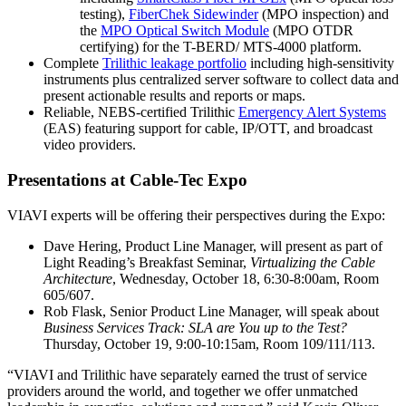
testing),
FiberChek Sidewinder
(MPO inspection) and
the
MPO Optical Switch Module
(MPO OTDR
certifying) for the T-BERD/ MTS-4000 platform.
Complete
Trilithic leakage portfolio
including high-sensitivity
instruments plus centralized server software to collect data and
present actionable results and reports or maps.
Reliable, NEBS-certified Trilithic
Emergency Alert Systems
(EAS) featuring support for cable, IP/OTT, and broadcast
video providers.
Presentations at Cable-Tec Expo
VIAVI experts will be offering their perspectives during the Expo:
Dave Hering, Product Line Manager, will present as part of
Light Reading’s Breakfast Seminar,
Virtualizing the Cable
Architecture
, Wednesday, October 18, 6:30-8:00am, Room
605/607.
Rob Flask, Senior Product Line Manager, will speak about
Business Services Track: SLA are You up to the Test?
Thursday, October 19, 9:00-10:15am, Room 109/111/113.
“VIAVI and Trilithic have separately earned the trust of service
providers around the world, and together we offer unmatched