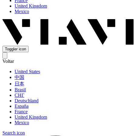
France
United Kingdom
Mexico
Toggler icon
Voltar
United States
中国
日本
Brasil
СНГ
Deutschland
España
France
United Kingdom
Mexico
Search icon