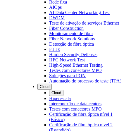
Rede fixa
AIOps
AI Data Center Networking Test
DWDM
Teste de ativação de serviços Ethernet
Fiber Construction
Monitoramento de fibra
Fiber Network Solutions
Detecção de fibra óptica
FTTx
Harden Security Defenses
HFC Network Test
High-Speed Ethernet Testing
Testes com conectores MPO
Soluções para PON
Automação do processo de teste (TPA)
Cloud
Cloud
Hiperescala
Interconexão de data centers
Testes com conectores MPO
Certificação de fibra óptica nível 1
(Básico)
Certificação de fibra óptica nível 2
(Estendido)