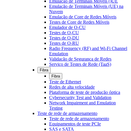
Emulação de Terminais Móveis ()UE
Emulação de Terminais Móveis (UE) na
Nuvem
Emulação de Core de Redes Móveis
Testes de Core de Redes Móveis
Emulador de O-CU
Testes de O-CU
Testes de O-DU
Testes de O-RU
Radio Frequency (RF) and Wi-Fi Channel
Emulation
Validação de Segurança de Redes
Serviço de Testes de Rede (TaaS)
Fibra
Fibra
Teste de Ethernet
Redes de alta velocidade
Plataforma de teste de produção óptica
Cybersecurity Test and Validation
Network Impairment and Emulation
Testing
Teste de rede de armazenamento
Teste de rede de armazenamento
Equipamentos de teste PCIe
SAS e SATA