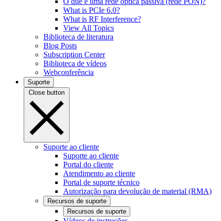
O que é uma rede óptica passiva (rede PON)?
What is PCIe 6.0?
What is RF Interference?
View All Topics
Biblioteca de literatura
Blog Posts
Subscription Center
Biblioteca de vídeos
Webconferência
Suporte
Close button
Suporte ao cliente
Suporte ao cliente
Portal do cliente
Atendimento ao cliente
Portal de suporte técnico
Autorização para devolução de material (RMA)
Recursos de suporte
Recursos de suporte
Vídeos de instruções