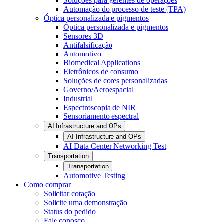
Soluções para gerentes de operações
Automação do processo de teste (TPA)
Óptica personalizada e pigmentos
Óptica personalizada e pigmentos
Sensores 3D
Antifalsificação
Automotivo
Biomedical Applications
Eletrônicos de consumo
Soluções de cores personalizadas
Governo/Aeroespacial
Industrial
Espectroscopia de NIR
Sensoriamento espectral
AI Infrastructure and OPs
AI Infrastructure and OPs
AI Data Center Networking Test
Transportation
Transportation
Automotive Testing
Como comprar
Solicitar cotação
Solicite uma demonstração
Status do pedido
Fale conosco