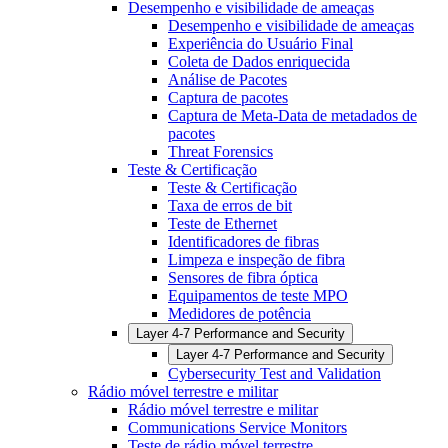
Desempenho e visibilidade de ameaças
Desempenho e visibilidade de ameaças
Experiência do Usuário Final
Coleta de Dados enriquecida
Análise de Pacotes
Captura de pacotes
Captura de Meta-Data de metadados de
pacotes
Threat Forensics
Teste & Certificação
Teste & Certificação
Taxa de erros de bit
Teste de Ethernet
Identificadores de fibras
Limpeza e inspeção de fibra
Sensores de fibra óptica
Equipamentos de teste MPO
Medidores de potência
Layer 4-7 Performance and Security
Layer 4-7 Performance and Security
Cybersecurity Test and Validation
Rádio móvel terrestre e militar
Rádio móvel terrestre e militar
Communications Service Monitors
Teste de rádio móvel terrestre