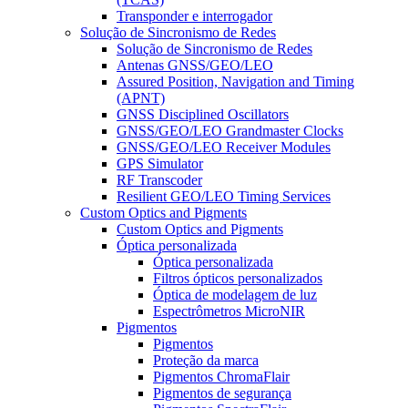
Transponder e interrogador
Solução de Sincronismo de Redes
Solução de Sincronismo de Redes
Antenas GNSS/GEO/LEO
Assured Position, Navigation and Timing
(APNT)
GNSS Disciplined Oscillators
GNSS/GEO/LEO Grandmaster Clocks
GNSS/GEO/LEO Receiver Modules
GPS Simulator
RF Transcoder
Resilient GEO/LEO Timing Services
Custom Optics and Pigments
Custom Optics and Pigments
Óptica personalizada
Óptica personalizada
Filtros ópticos personalizados
Óptica de modelagem de luz
Espectrômetros MicroNIR
Pigmentos
Pigmentos
Proteção da marca
Pigmentos ChromaFlair
Pigmentos de segurança