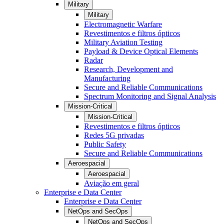
Military
Military
Electromagnetic Warfare
Revestimentos e filtros ópticos
Military Aviation Testing
Payload & Device Optical Elements
Radar
Research, Development and
Manufacturing
Secure and Reliable Communications
Spectrum Monitoring and Signal Analysis
Mission-Critical
Mission-Critical
Revestimentos e filtros ópticos
Redes 5G privadas
Public Safety
Secure and Reliable Communications
Aeroespacial
Aeroespacial
Aviação em geral
Enterprise e Data Center
Enterprise e Data Center
NetOps and SecOps
NetOps and SecOps