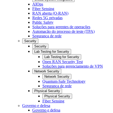
AIOps
Fiber Sensing
RAN aberta (O-RAN)
Redes 5G privadas
Public Safety
Soluções para gerentes de operações
Automação do processo de teste (TPA)
Segurança de rede
Security
Security
Lab Testing for Security
Lab Testing for Security
Open RAN Security Test
Soluções para gerenciamento de VPN
Network Security
Network Security
Quantum-Safe Technology
Segurança de rede
Physical Security
Physical Security
Fiber Sensing
Governo e defesa
Governo e defesa