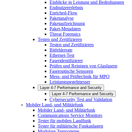
Einblicke in Leistung und Bedrohungen
Endnutzererlebnis
Enriched-Flow
Paketanalyse
Paketaufzeichnung
Paket-Metadaten
Threat Forensics
Testen und Zertifizieren
Testen und Zertifizieren
Bitfehlerrate
Ethernet-Test
Faseridentifizierer
Prüfen und Reinigen von Glasfasern
Faseroptische Sensoren
Mess- und Prüftechnik für MPO
Leistungspegelmesser
Layer 4-7 Performance and Security
Layer 4-7 Performance and Security
Cybersecurity Test and Validation
Mobiler Land- und Militärfunk
Mobiler Land- und Militärfunk
Communications Service Monitors
Tester für mobilen Landfunk
Tester für militärische Funkanlagen
Modulare Testsysteme