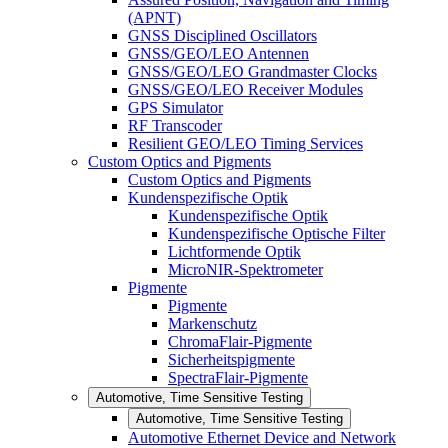
(APNT)
GNSS Disciplined Oscillators
GNSS/GEO/LEO Antennen
GNSS/GEO/LEO Grandmaster Clocks
GNSS/GEO/LEO Receiver Modules
GPS Simulator
RF Transcoder
Resilient GEO/LEO Timing Services
Custom Optics and Pigments
Custom Optics and Pigments
Kundenspezifische Optik
Kundenspezifische Optik
Kundenspezifische Optische Filter
Lichtformende Optik
MicroNIR-Spektrometer
Pigmente
Pigmente
Markenschutz
ChromaFlair-Pigmente
Sicherheitspigmente
SpectraFlair-Pigmente
Automotive, Time Sensitive Testing
Automotive, Time Sensitive Testing
Automotive Ethernet Device and Network