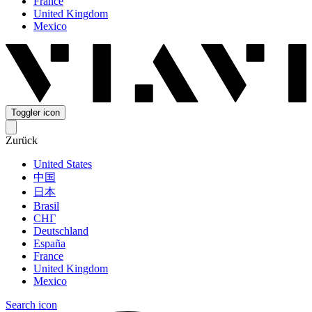
France
United Kingdom
Mexico
Toggler icon
Zurück
United States
中国
日本
Brasil
СНГ
Deutschland
España
France
United Kingdom
Mexico
Search icon