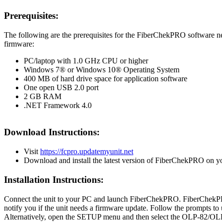
Prerequisites:
The following are the prerequisites for the FiberChekPRO software nee
firmware:
PC/laptop with 1.0 GHz CPU or higher
Windows 7® or Windows 10® Operating System
400 MB of hard drive space for application software
One open USB 2.0 port
2 GB RAM
.NET Framework 4.0
Download Instructions:
Visit
https://fcpro.updatemyunit.net
Download and install the latest version of FiberChekPRO on y
Installation Instructions:
Connect the unit to your PC and launch FiberChekPRO. FiberChekPR
notify you if the unit needs a firmware update. Follow the prompts to
Alternatively, open the SETUP menu and then select the OLP-82/OLP