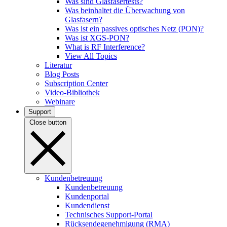
Was sind Glasfasertests?
Was beinhaltet die Überwachung von
Glasfasern?
Was ist ein passives optisches Netz (PON)?
Was ist XGS-PON?
What is RF Interference?
View All Topics
Literatur
Blog Posts
Subscription Center
Video-Bibliothek
Webinare
Support
Close button
Kundenbetreuung
Kundenbetreuung
Kundenportal
Kundendienst
Technisches Support-Portal
Rücksendegenehmigung (RMA)