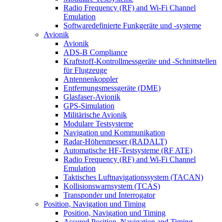
Radio Frequency (RF) and Wi-Fi Channel
Emulation
Softwaredefinierte Funkgeräte und -systeme
Avionik
Avionik
ADS-B Compliance
Kraftstoff-Kontrollmessgeräte und -Schnittstellen
für Flugzeuge
Antennenkoppler
Entfernungsmessgeräte (DME)
Glasfaser-Avionik
GPS-Simulation
Militärische Avionik
Modulare Testsysteme
Navigation und Kommunikation
Radar-Höhenmesser (RADALT)
Automatische HF-Testsysteme (RF ATE)
Radio Frequency (RF) and Wi-Fi Channel
Emulation
Taktisches Luftnavigationssystem (TACAN)
Kollisionswarnsystem (TCAS)
Transponder und Interrogator
Position, Navigation und Timing
Position, Navigation und Timing
Assured Position, Navigation and Timing