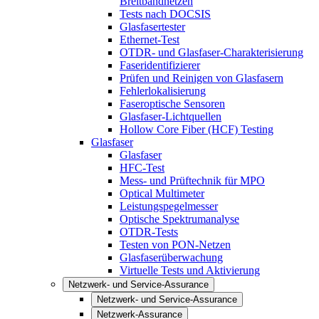
Breitbandnetzen
Tests nach DOCSIS
Glasfasertester
Ethernet-Test
OTDR- und Glasfaser-Charakterisierung
Faseridentifizierer
Prüfen und Reinigen von Glasfasern
Fehlerlokalisierung
Faseroptische Sensoren
Glasfaser-Lichtquellen
Hollow Core Fiber (HCF) Testing
Glasfaser
Glasfaser
HFC-Test
Mess- und Prüftechnik für MPO
Optical Multimeter
Leistungspegelmesser
Optische Spektrumanalyse
OTDR-Tests
Testen von PON-Netzen
Glasfaserüberwachung
Virtuelle Tests und Aktivierung
Netzwerk- und Service-Assurance
Netzwerk- und Service-Assurance
Netzwerk-Assurance