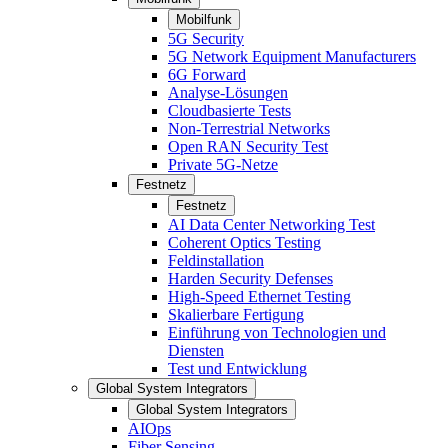
Mobilfunk
5G Security
5G Network Equipment Manufacturers
6G Forward
Analyse-Lösungen
Cloudbasierte Tests
Non-Terrestrial Networks
Open RAN Security Test
Private 5G-Netze
Festnetz
Festnetz
AI Data Center Networking Test
Coherent Optics Testing
Feldinstallation
Harden Security Defenses
High-Speed Ethernet Testing
Skalierbare Fertigung
Einführung von Technologien und
Diensten
Test und Entwicklung
Global System Integrators
Global System Integrators
AIOps
Fiber Sensing