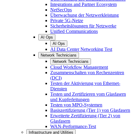
Integrations and Partner Ecosystem
NetSecOps
Überwachung der Netzwerkleistung
Private 5G-Netze
Sicherheitslösungen für Netzwerke
Unified Communications
AI Ops
AI Ops
AI Data Center Networking Test
Network Technicians
Network Technicians
Cloud Workflow Management
Zusammenschalten von Rechenzentren
(DCI)
Testen der Aktivierung von Ethernet-
Diensten
Testen und Zertifizieren vom Glasfasern
und Kupferleitungen
Testen von MPO-Systemen
Basiszertifizierung (Tier 1) von Glasfasern
Erweiterte Zertifizierung (Tier 2) von
Glasfasern
WAN-Performance-Test
Infrastructure and Utilities