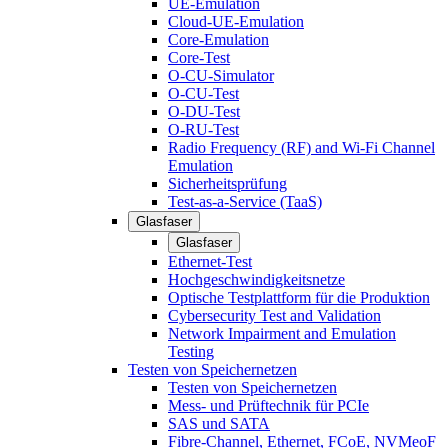
UE-Emulation
Cloud-UE-Emulation
Core-Emulation
Core-Test
O-CU-Simulator
O-CU-Test
O-DU-Test
O-RU-Test
Radio Frequency (RF) and Wi-Fi Channel
Emulation
Sicherheitsprüfung
Test-as-a-Service (TaaS)
Glasfaser
Glasfaser
Ethernet-Test
Hochgeschwindigkeitsnetze
Optische Testplattform für die Produktion
Cybersecurity Test and Validation
Network Impairment and Emulation
Testing
Testen von Speichernetzen
Testen von Speichernetzen
Mess- und Prüftechnik für PCIe
SAS und SATA
Fibre-Channel, Ethernet, FCoE, NVMeoF