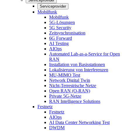
Serviceprovider
Serviceprovider
Mobilfunk
Mobilfunk
5G-Lösungen
5G Security
Zeitsynchronisation
6G Forward
AI Testing
AIOps
Automated Lab-as-a-Service for Open
RAN
Installation von Basisstationen
Lokalisierung von Interferenzen
MU-MIMO Test
Network Digital Twin
Nicht-Terrestrische Netze
Open RAN (O-RAN)
Private 5G-Netze
RAN Intelligence Solutions
Festnetz
Festnetz
AIOps
AI Data Center Networking Test
DWDM