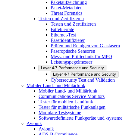
Paketaufzeichnung
Paket-Metadaten
Threat Forensics
Testen und Zertifizieren
Testen und Zertifizieren
Bitfehlerrate
Ethernet-Test
Faseridentifizierer
Prüfen und Reinigen von Glasfasern
Faseroptische Sensoren
Mess- und Prüftechnik für MPO
Leistungspegelmesser
Layer 4-7 Performance and Security
Layer 4-7 Performance and Security
Cybersecurity Test and Validation
Mobiler Land- und Militärfunk
Mobiler Land- und Militärfunk
Communications Service Monitors
Tester für mobilen Landfunk
Tester für militärische Funkanlagen
Modulare Testsysteme
Softwaredefinierte Funkgeräte und -systeme
Avionik
Avionik
ADS-B Compliance