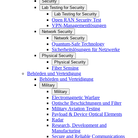
Security
Lab Testing for Security
Lab Testing for Security
Open RAN Security Test
VPN-Managementlösungen
Network Security
Network Security
Quantum-Safe Technology
Sicherheitslösungen für Netzwerke
Physical Security
Physical Security
Fiber Sensing
Behörden und Verteidigung
Behörden und Verteidigung
Military
Military
Electromagnetic Warfare
Optische Beschichtungen und Filter
Military Aviation Testing
Payload & Device Optical Elements
Radar
Research, Development and
Manufacturing
Secure and Reliable Communications