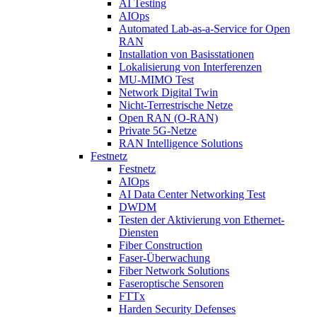
AI Testing
AIOps
Automated Lab-as-a-Service for Open
RAN
Installation von Basisstationen
Lokalisierung von Interferenzen
MU-MIMO Test
Network Digital Twin
Nicht-Terrestrische Netze
Open RAN (O-RAN)
Private 5G-Netze
RAN Intelligence Solutions
Festnetz
Festnetz
AIOps
AI Data Center Networking Test
DWDM
Testen der Aktivierung von Ethernet-
Diensten
Fiber Construction
Faser-Überwachung
Fiber Network Solutions
Faseroptische Sensoren
FTTx
Harden Security Defenses