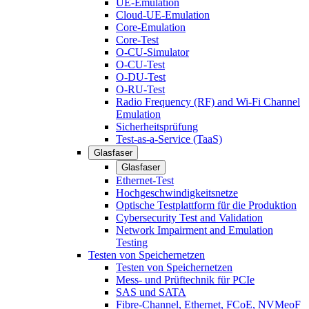
UE-Emulation
Cloud-UE-Emulation
Core-Emulation
Core-Test
O-CU-Simulator
O-CU-Test
O-DU-Test
O-RU-Test
Radio Frequency (RF) and Wi-Fi Channel
Emulation
Sicherheitsprüfung
Test-as-a-Service (TaaS)
Glasfaser
Glasfaser
Ethernet-Test
Hochgeschwindigkeitsnetze
Optische Testplattform für die Produktion
Cybersecurity Test and Validation
Network Impairment and Emulation
Testing
Testen von Speichernetzen
Testen von Speichernetzen
Mess- und Prüftechnik für PCIe
SAS und SATA
Fibre-Channel, Ethernet, FCoE, NVMeoF