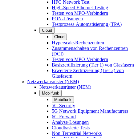
HFC Network Test
High-Speed Ethernet Testing
Testen von MPO-Verbindern
PON-Lösungen
Testprozess-Automatisierung (TPA)
Cloud
Cloud
Hyperscale-Rechenzentren
Zusammenschalten von Rechenzentren
(DCI)
Testen von MPO-Verbindern
Basiszertifizierung (Tier 1) von Glasfasern
Erweiterte Zertifizierung (Tier 2) von
Glasfasern
Netzwerkausrüster (NEM)
Netzwerkausrüster (NEM)
Mobilfunk
Mobilfunk
5G Security
5G Network Equipment Manufacturers
6G Forward
Analyse-Lösungen
Cloudbasierte Tests
Non-Terrestrial Networks