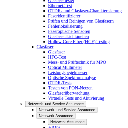
Glasfasertester
Ethernet-Test
OTDR- und Glasfaser-Charakterisierung
Faseridentifizierer
Prüfen und Reinigen von Glasfasern
Fehlerlokalisierung
Faseroptische Sensoren
Glasfaser-Lichtquellen
Hollow Core Fiber (HCF) Testing
Glasfaser
Glasfaser
HFC-Test
Mess- und Prüftechnik für MPO
Optical Multimeter
Leistungspegelmesser
Optische Spektrumanalyse
OTDR-Tests
Testen von PON-Netzen
Glasfaserüberwachung
Virtuelle Tests und Aktivierung
Netzwerk- und Service-Assurance
Netzwerk- und Service-Assurance
Netzwerk-Assurance
Netzwerk-Assurance
AIOps