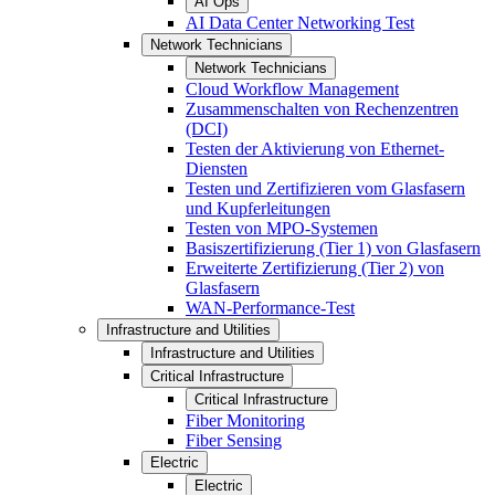
AI Ops
AI Data Center Networking Test
Network Technicians
Network Technicians
Cloud Workflow Management
Zusammenschalten von Rechenzentren
(DCI)
Testen der Aktivierung von Ethernet-
Diensten
Testen und Zertifizieren vom Glasfasern
und Kupferleitungen
Testen von MPO-Systemen
Basiszertifizierung (Tier 1) von Glasfasern
Erweiterte Zertifizierung (Tier 2) von
Glasfasern
WAN-Performance-Test
Infrastructure and Utilities
Infrastructure and Utilities
Critical Infrastructure
Critical Infrastructure
Fiber Monitoring
Fiber Sensing
Electric
Electric