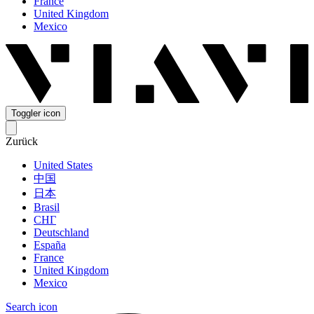
France
United Kingdom
Mexico
Toggler icon
Zurück
United States
中国
日本
Brasil
СНГ
Deutschland
España
France
United Kingdom
Mexico
Search icon