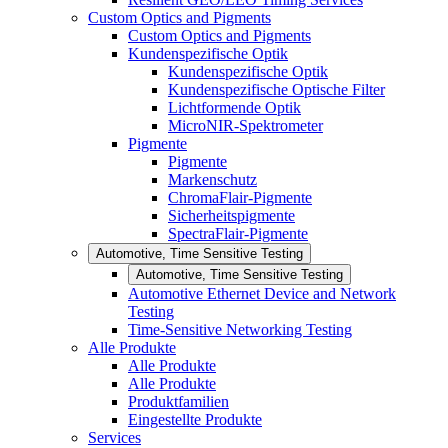
Custom Optics and Pigments
Custom Optics and Pigments
Kundenspezifische Optik
Kundenspezifische Optik
Kundenspezifische Optische Filter
Lichtformende Optik
MicroNIR-Spektrometer
Pigmente
Pigmente
Markenschutz
ChromaFlair-Pigmente
Sicherheitspigmente
SpectraFlair-Pigmente
Automotive, Time Sensitive Testing
Automotive, Time Sensitive Testing
Automotive Ethernet Device and Network
Testing
Time-Sensitive Networking Testing
Alle Produkte
Alle Produkte
Alle Produkte
Produktfamilien
Eingestellte Produkte
Services