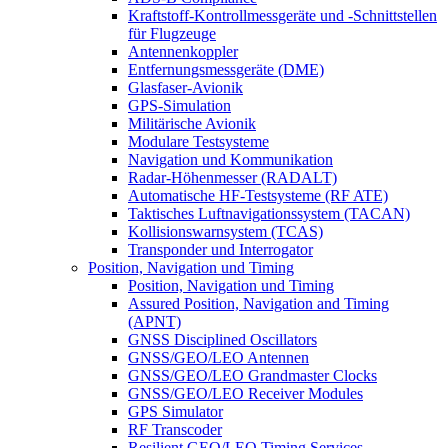
Kraftstoff-Kontrollmessgeräte und -Schnittstellen
für Flugzeuge
Antennenkoppler
Entfernungsmessgeräte (DME)
Glasfaser-Avionik
GPS-Simulation
Militärische Avionik
Modulare Testsysteme
Navigation und Kommunikation
Radar-Höhenmesser (RADALT)
Automatische HF-Testsysteme (RF ATE)
Taktisches Luftnavigationssystem (TACAN)
Kollisionswarnsystem (TCAS)
Transponder und Interrogator
Position, Navigation und Timing
Position, Navigation und Timing
Assured Position, Navigation and Timing
(APNT)
GNSS Disciplined Oscillators
GNSS/GEO/LEO Antennen
GNSS/GEO/LEO Grandmaster Clocks
GNSS/GEO/LEO Receiver Modules
GPS Simulator
RF Transcoder
Resilient GEO/LEO Timing Services