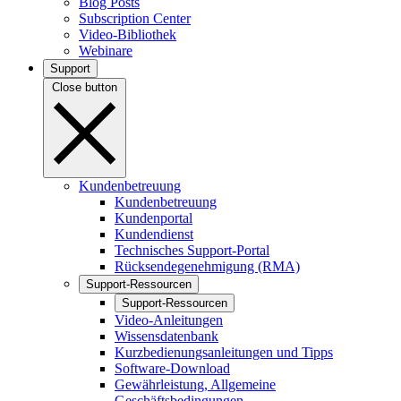
Blog Posts
Subscription Center
Video-Bibliothek
Webinare
Support
Close button
Kundenbetreuung
Kundenbetreuung
Kundenportal
Kundendienst
Technisches Support-Portal
Rücksendegenehmigung (RMA)
Support-Ressourcen
Support-Ressourcen
Video-Anleitungen
Wissensdatenbank
Kurzbedienungsanleitungen und Tipps
Software-Download
Gewährleistung, Allgemeine
Geschäftsbedingungen