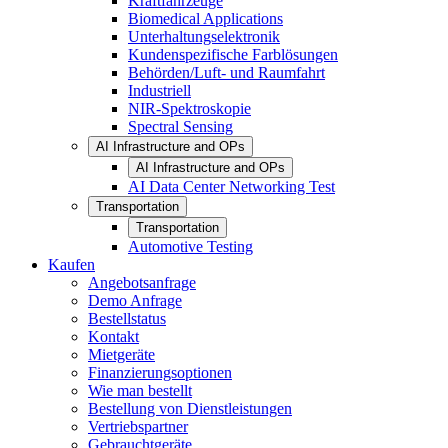
Kraftfahrzeuge
Biomedical Applications
Unterhaltungselektronik
Kundenspezifische Farblösungen
Behörden/Luft- und Raumfahrt
Industriell
NIR-Spektroskopie
Spectral Sensing
AI Infrastructure and OPs
AI Infrastructure and OPs
AI Data Center Networking Test
Transportation
Transportation
Automotive Testing
Kaufen
Angebotsanfrage
Demo Anfrage
Bestellstatus
Kontakt
Mietgeräte
Finanzierungsoptionen
Wie man bestellt
Bestellung von Dienstleistungen
Vertriebspartner
Gebrauchtgeräte