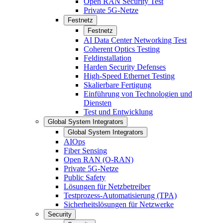
Open RAN Security Test
Private 5G-Netze
Festnetz
Festnetz
AI Data Center Networking Test
Coherent Optics Testing
Feldinstallation
Harden Security Defenses
High-Speed Ethernet Testing
Skalierbare Fertigung
Einführung von Technologien und
Diensten
Test und Entwicklung
Global System Integrators
Global System Integrators
AIOps
Fiber Sensing
Open RAN (O-RAN)
Private 5G-Netze
Public Safety
Lösungen für Netzbetreiber
Testprozess-Automatisierung (TPA)
Sicherheitslösungen für Netzwerke
Security