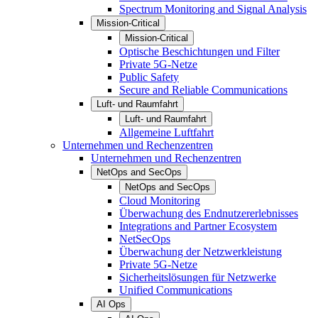
Spectrum Monitoring and Signal Analysis
Mission-Critical
Mission-Critical
Optische Beschichtungen und Filter
Private 5G-Netze
Public Safety
Secure and Reliable Communications
Luft- und Raumfahrt
Luft- und Raumfahrt
Allgemeine Luftfahrt
Unternehmen und Rechenzentren
Unternehmen und Rechenzentren
NetOps and SecOps
NetOps and SecOps
Cloud Monitoring
Überwachung des Endnutzererlebnisses
Integrations and Partner Ecosystem
NetSecOps
Überwachung der Netzwerkleistung
Private 5G-Netze
Sicherheitslösungen für Netzwerke
Unified Communications
AI Ops