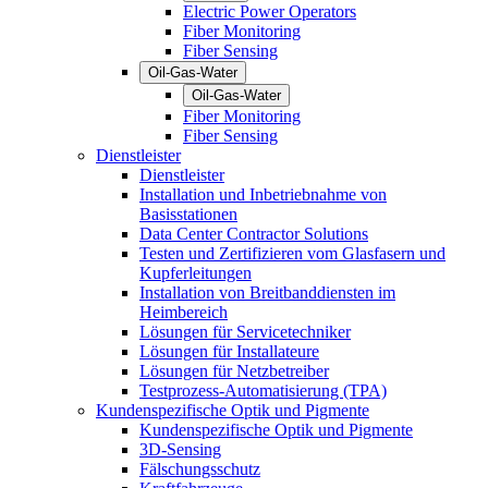
Electric Power Operators
Fiber Monitoring
Fiber Sensing
Oil-Gas-Water
Oil-Gas-Water
Fiber Monitoring
Fiber Sensing
Dienstleister
Dienstleister
Installation und Inbetriebnahme von
Basisstationen
Data Center Contractor Solutions
Testen und Zertifizieren vom Glasfasern und
Kupferleitungen
Installation von Breitbanddiensten im
Heimbereich
Lösungen für Servicetechniker
Lösungen für Installateure
Lösungen für Netzbetreiber
Testprozess-Automatisierung (TPA)
Kundenspezifische Optik und Pigmente
Kundenspezifische Optik und Pigmente
3D-Sensing
Fälschungsschutz