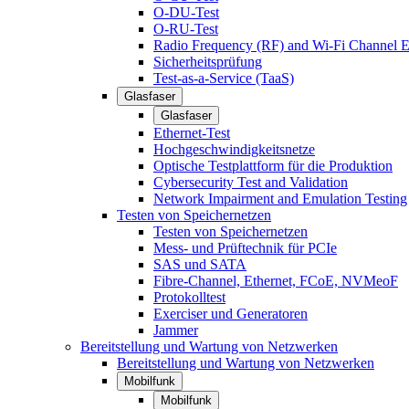
O-DU-Test
O-RU-Test
Radio Frequency (RF) and Wi-Fi Channel E
Sicherheitsprüfung
Test-as-a-Service (TaaS)
Glasfaser
Glasfaser
Ethernet-Test
Hochgeschwindigkeitsnetze
Optische Testplattform für die Produktion
Cybersecurity Test and Validation
Network Impairment and Emulation Testing
Testen von Speichernetzen
Testen von Speichernetzen
Mess- und Prüftechnik für PCIe
SAS und SATA
Fibre-Channel, Ethernet, FCoE, NVMeoF
Protokolltest
Exerciser und Generatoren
Jammer
Bereitstellung und Wartung von Netzwerken
Bereitstellung und Wartung von Netzwerken
Mobilfunk
Mobilfunk