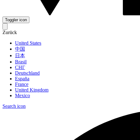
Toggler icon
Zurück
United States
中国
日本
Brasil
СНГ
Deutschland
España
France
United Kingdom
Mexico
Search icon