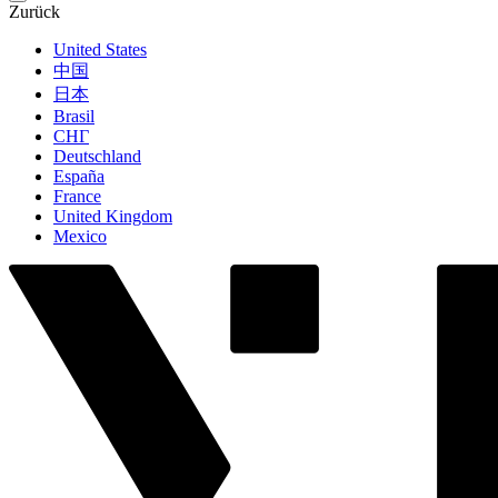
Zurück
United States
中国
日本
Brasil
СНГ
Deutschland
España
France
United Kingdom
Mexico