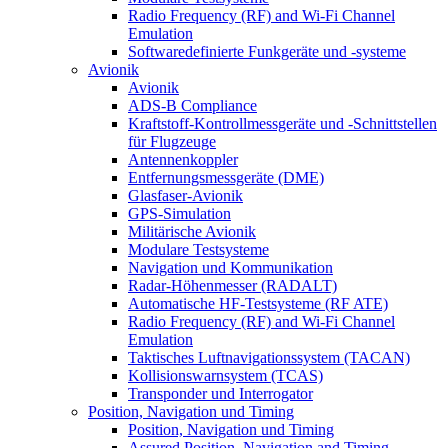
Radio Frequency (RF) and Wi-Fi Channel
Emulation
Softwaredefinierte Funkgeräte und -systeme
Avionik
Avionik
ADS-B Compliance
Kraftstoff-Kontrollmessgeräte und -Schnittstellen
für Flugzeuge
Antennenkoppler
Entfernungsmessgeräte (DME)
Glasfaser-Avionik
GPS-Simulation
Militärische Avionik
Modulare Testsysteme
Navigation und Kommunikation
Radar-Höhenmesser (RADALT)
Automatische HF-Testsysteme (RF ATE)
Radio Frequency (RF) and Wi-Fi Channel
Emulation
Taktisches Luftnavigationssystem (TACAN)
Kollisionswarnsystem (TCAS)
Transponder und Interrogator
Position, Navigation und Timing
Position, Navigation und Timing
Assured Position, Navigation and Timing