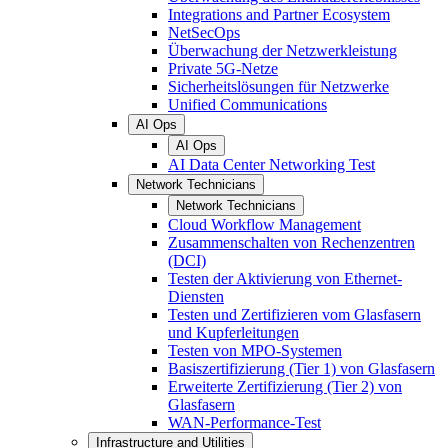
Integrations and Partner Ecosystem
NetSecOps
Überwachung der Netzwerkleistung
Private 5G-Netze
Sicherheitslösungen für Netzwerke
Unified Communications
AI Ops
AI Ops
AI Data Center Networking Test
Network Technicians
Network Technicians
Cloud Workflow Management
Zusammenschalten von Rechenzentren
(DCI)
Testen der Aktivierung von Ethernet-
Diensten
Testen und Zertifizieren vom Glasfasern
und Kupferleitungen
Testen von MPO-Systemen
Basiszertifizierung (Tier 1) von Glasfasern
Erweiterte Zertifizierung (Tier 2) von
Glasfasern
WAN-Performance-Test
Infrastructure and Utilities