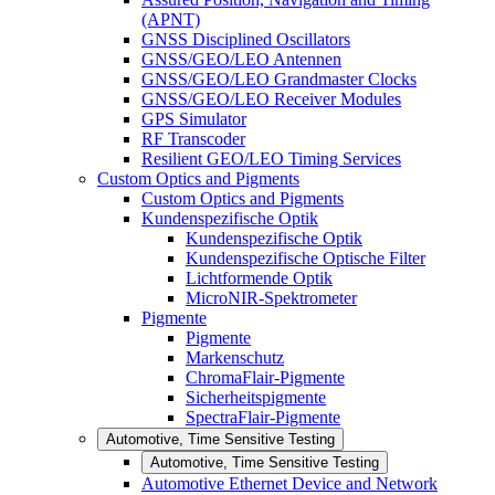
(APNT)
GNSS Disciplined Oscillators
GNSS/GEO/LEO Antennen
GNSS/GEO/LEO Grandmaster Clocks
GNSS/GEO/LEO Receiver Modules
GPS Simulator
RF Transcoder
Resilient GEO/LEO Timing Services
Custom Optics and Pigments
Custom Optics and Pigments
Kundenspezifische Optik
Kundenspezifische Optik
Kundenspezifische Optische Filter
Lichtformende Optik
MicroNIR-Spektrometer
Pigmente
Pigmente
Markenschutz
ChromaFlair-Pigmente
Sicherheitspigmente
SpectraFlair-Pigmente
Automotive, Time Sensitive Testing
Automotive, Time Sensitive Testing
Automotive Ethernet Device and Network