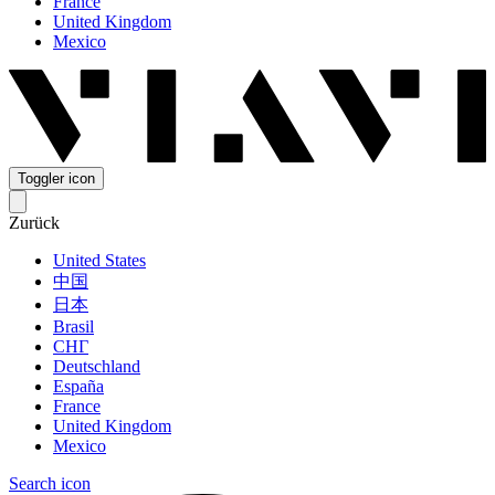
France
United Kingdom
Mexico
Toggler icon
Zurück
United States
中国
日本
Brasil
СНГ
Deutschland
España
France
United Kingdom
Mexico
Search icon