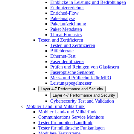
Einblicke in Leistung und Bedrohungen
Endnutzererlebnis
Enriched-Flow
Paketanalyse
Paketaufzeichnung
Paket-Metadaten
Threat Forensics
Testen und Zertifizieren
Testen und Zertifizieren
Bitfehlerrate
Ethernet-Test
Faseridentifizierer
Prüfen und Reinigen von Glasfasern
Faseroptische Sensoren
Mess- und Prüftechnik für MPO
Leistungspegelmesser
Layer 4-7 Performance and Security
Layer 4-7 Performance and Security
Cybersecurity Test and Validation
Mobiler Land- und Militärfunk
Mobiler Land- und Militärfunk
Communications Service Monitors
Tester für mobilen Landfunk
Tester für militärische Funkanlagen
Modulare Testsysteme