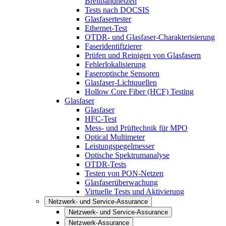
Breitbandnetzen
Tests nach DOCSIS
Glasfasertester
Ethernet-Test
OTDR- und Glasfaser-Charakterisierung
Faseridentifizierer
Prüfen und Reinigen von Glasfasern
Fehlerlokalisierung
Faseroptische Sensoren
Glasfaser-Lichtquellen
Hollow Core Fiber (HCF) Testing
Glasfaser
Glasfaser
HFC-Test
Mess- und Prüftechnik für MPO
Optical Multimeter
Leistungspegelmesser
Optische Spektrumanalyse
OTDR-Tests
Testen von PON-Netzen
Glasfaserüberwachung
Virtuelle Tests und Aktivierung
Netzwerk- und Service-Assurance
Netzwerk- und Service-Assurance
Netzwerk-Assurance