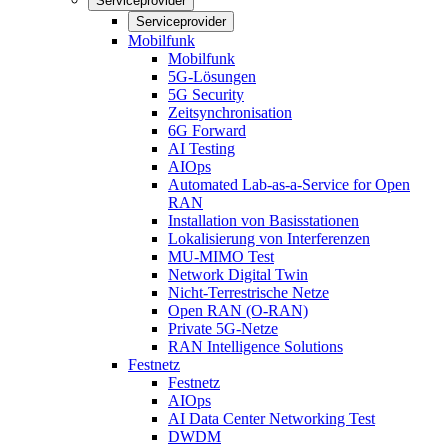
Serviceprovider
Serviceprovider
Mobilfunk
Mobilfunk
5G-Lösungen
5G Security
Zeitsynchronisation
6G Forward
AI Testing
AIOps
Automated Lab-as-a-Service for Open
RAN
Installation von Basisstationen
Lokalisierung von Interferenzen
MU-MIMO Test
Network Digital Twin
Nicht-Terrestrische Netze
Open RAN (O-RAN)
Private 5G-Netze
RAN Intelligence Solutions
Festnetz
Festnetz
AIOps
AI Data Center Networking Test
DWDM