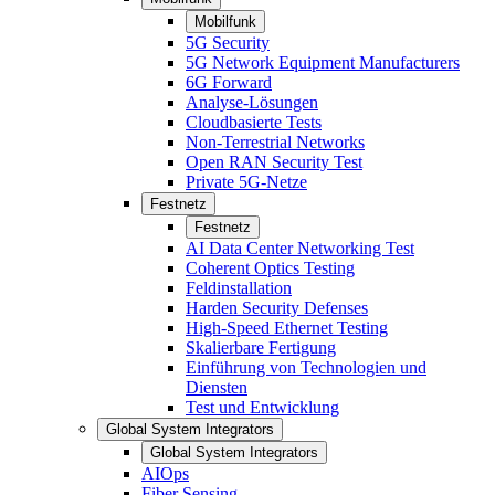
Mobilfunk
5G Security
5G Network Equipment Manufacturers
6G Forward
Analyse-Lösungen
Cloudbasierte Tests
Non-Terrestrial Networks
Open RAN Security Test
Private 5G-Netze
Festnetz
Festnetz
AI Data Center Networking Test
Coherent Optics Testing
Feldinstallation
Harden Security Defenses
High-Speed Ethernet Testing
Skalierbare Fertigung
Einführung von Technologien und
Diensten
Test und Entwicklung
Global System Integrators
Global System Integrators
AIOps
Fiber Sensing