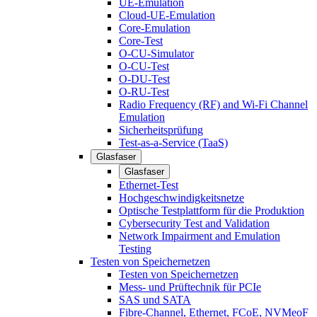
UE-Emulation
Cloud-UE-Emulation
Core-Emulation
Core-Test
O-CU-Simulator
O-CU-Test
O-DU-Test
O-RU-Test
Radio Frequency (RF) and Wi-Fi Channel
Emulation
Sicherheitsprüfung
Test-as-a-Service (TaaS)
Glasfaser
Glasfaser
Ethernet-Test
Hochgeschwindigkeitsnetze
Optische Testplattform für die Produktion
Cybersecurity Test and Validation
Network Impairment and Emulation
Testing
Testen von Speichernetzen
Testen von Speichernetzen
Mess- und Prüftechnik für PCIe
SAS und SATA
Fibre-Channel, Ethernet, FCoE, NVMeoF