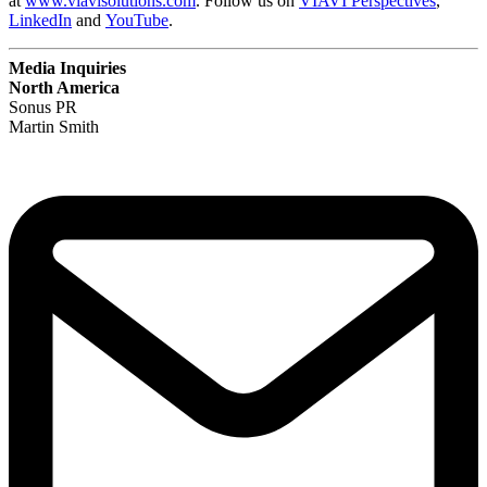
at
www.viavisolutions.com
. Follow us on
VIAVI Perspectives
,
LinkedIn
and
YouTube
.
Media Inquiries
North America
Sonus PR
Martin Smith