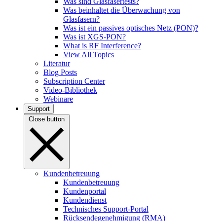
Was sind Glasfasertests?
Was beinhaltet die Überwachung von
Glasfasern?
Was ist ein passives optisches Netz (PON)?
Was ist XGS-PON?
What is RF Interference?
View All Topics
Literatur
Blog Posts
Subscription Center
Video-Bibliothek
Webinare
Support
Close button
Kundenbetreuung
Kundenbetreuung
Kundenportal
Kundendienst
Technisches Support-Portal
Rücksendegenehmigung (RMA)