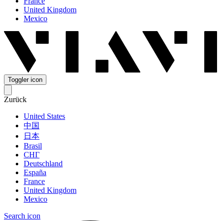
France
United Kingdom
Mexico
Toggler icon
Zurück
United States
中国
日本
Brasil
СНГ
Deutschland
España
France
United Kingdom
Mexico
Search icon