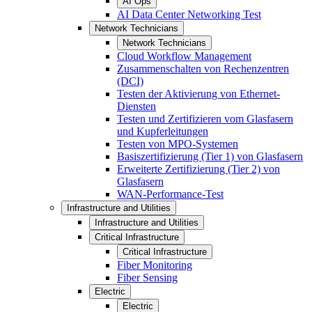
AI Ops
AI Data Center Networking Test
Network Technicians
Network Technicians
Cloud Workflow Management
Zusammenschalten von Rechenzentren
(DCI)
Testen der Aktivierung von Ethernet-
Diensten
Testen und Zertifizieren vom Glasfasern
und Kupferleitungen
Testen von MPO-Systemen
Basiszertifizierung (Tier 1) von Glasfasern
Erweiterte Zertifizierung (Tier 2) von
Glasfasern
WAN-Performance-Test
Infrastructure and Utilities
Infrastructure and Utilities
Critical Infrastructure
Critical Infrastructure
Fiber Monitoring
Fiber Sensing
Electric
Electric