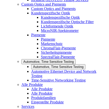
Custom Optics and Pigments
Custom Optics and Pigments
Kundenspezifische Optik
Kundenspezifische Optik
Kundenspezifische Optische Filter
Lichtformende Optik
MicroNIR-Spektrometer
Pigmente
Pigmente
Markenschutz
ChromaFlair-Pigmente
Sicherheitspigmente
SpectraFlair-Pigmente
Automotive, Time Sensitive Testing
Automotive, Time Sensitive Testing
Automotive Ethernet Device and Network
Testing
Time-Sensitive Networking Testing
Alle Produkte
Alle Produkte
Alle Produkte
Produktfamilien
Eingestellte Produkte
Services