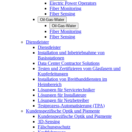
Electric Power Operators
Fiber Monitoring
Fiber Sensing
Oil-Gas-Water
Oil-Gas-Water
Fiber Monitoring
Fiber Sensing
Dienstleister
Dienstleister
Installation und Inbetriebnahme von
Basisstationen
Data Center Contractor Solutions
Testen und Zertifizieren vom Glasfasern und
Kupferleitungen
Installation von Breitbanddiensten im
Heimbereich
Lösungen für Servicetechniker
Lösungen für Installateure
Lösungen für Netzbetreiber
Testprozess-Automatisierung (TPA)
Kundenspezifische Optik und Pigmente
Kundenspezifische Optik und Pigmente
3D-Sensing
Fälschungsschutz