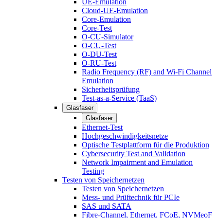
UE-Emulation
Cloud-UE-Emulation
Core-Emulation
Core-Test
O-CU-Simulator
O-CU-Test
O-DU-Test
O-RU-Test
Radio Frequency (RF) and Wi-Fi Channel
Emulation
Sicherheitsprüfung
Test-as-a-Service (TaaS)
Glasfaser
Glasfaser
Ethernet-Test
Hochgeschwindigkeitsnetze
Optische Testplattform für die Produktion
Cybersecurity Test and Validation
Network Impairment and Emulation
Testing
Testen von Speichernetzen
Testen von Speichernetzen
Mess- und Prüftechnik für PCIe
SAS und SATA
Fibre-Channel, Ethernet, FCoE, NVMeoF