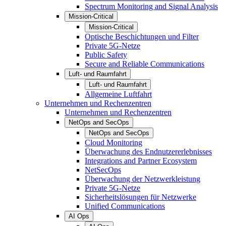
Spectrum Monitoring and Signal Analysis
Mission-Critical
Mission-Critical
Optische Beschichtungen und Filter
Private 5G-Netze
Public Safety
Secure and Reliable Communications
Luft- und Raumfahrt
Luft- und Raumfahrt
Allgemeine Luftfahrt
Unternehmen und Rechenzentren
Unternehmen und Rechenzentren
NetOps and SecOps
NetOps and SecOps
Cloud Monitoring
Überwachung des Endnutzererlebnisses
Integrations and Partner Ecosystem
NetSecOps
Überwachung der Netzwerkleistung
Private 5G-Netze
Sicherheitslösungen für Netzwerke
Unified Communications
AI Ops