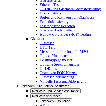
Glasfasertester
Ethernet-Test
OTDR- und Glasfaser-Charakterisierung
Faseridentifizierer
Prüfen und Reinigen von Glasfasern
Fehlerlokalisierung
Faseroptische Sensoren
Glasfaser-Lichtquellen
Hollow Core Fiber (HCF) Testing
Glasfaser
Glasfaser
HFC-Test
Mess- und Prüftechnik für MPO
Optical Multimeter
Leistungspegelmesser
Optische Spektrumanalyse
OTDR-Tests
Testen von PON-Netzen
Glasfaserüberwachung
Virtuelle Tests und Aktivierung
Netzwerk- und Service-Assurance
Netzwerk- und Service-Assurance
Netzwerk-Assurance
Netzwerk-Assurance
AIOps