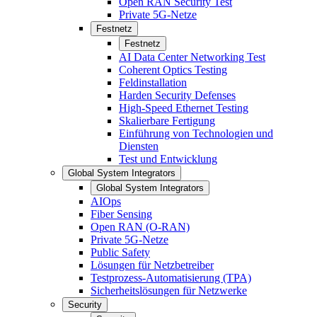
Open RAN Security Test
Private 5G-Netze
Festnetz
Festnetz
AI Data Center Networking Test
Coherent Optics Testing
Feldinstallation
Harden Security Defenses
High-Speed Ethernet Testing
Skalierbare Fertigung
Einführung von Technologien und
Diensten
Test und Entwicklung
Global System Integrators
Global System Integrators
AIOps
Fiber Sensing
Open RAN (O-RAN)
Private 5G-Netze
Public Safety
Lösungen für Netzbetreiber
Testprozess-Automatisierung (TPA)
Sicherheitslösungen für Netzwerke
Security