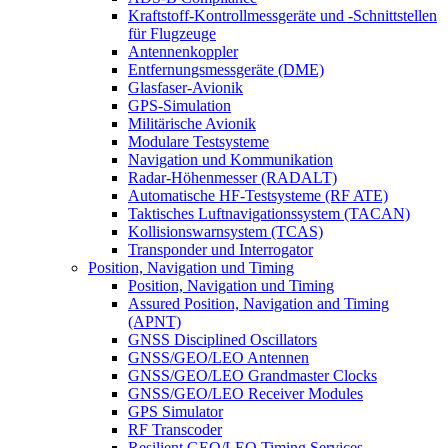
Kraftstoff-Kontrollmessgeräte und -Schnittstellen
für Flugzeuge
Antennenkoppler
Entfernungsmessgeräte (DME)
Glasfaser-Avionik
GPS-Simulation
Militärische Avionik
Modulare Testsysteme
Navigation und Kommunikation
Radar-Höhenmesser (RADALT)
Automatische HF-Testsysteme (RF ATE)
Taktisches Luftnavigationssystem (TACAN)
Kollisionswarnsystem (TCAS)
Transponder und Interrogator
Position, Navigation und Timing
Position, Navigation und Timing
Assured Position, Navigation and Timing
(APNT)
GNSS Disciplined Oscillators
GNSS/GEO/LEO Antennen
GNSS/GEO/LEO Grandmaster Clocks
GNSS/GEO/LEO Receiver Modules
GPS Simulator
RF Transcoder
Resilient GEO/LEO Timing Services