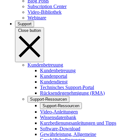
Blog Posts
Subscription Center
Video-Bibliothek
Webinare
Support
Close button
Kundenbetreuung
Kundenbetreuung
Kundenportal
Kundendienst
Technisches Support-Portal
Rücksendegenehmigung (RMA)
Support-Ressourcen
Support-Ressourcen
Video-Anleitungen
Wissensdatenbank
Kurzbedienungsanleitungen und Tipps
Software-Download
Gewährleistung, Allgemeine
Geschäftsbedingungen