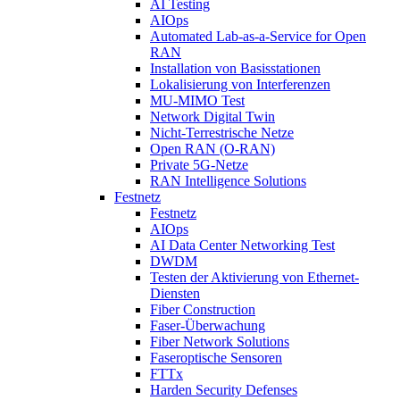
AI Testing
AIOps
Automated Lab-as-a-Service for Open
RAN
Installation von Basisstationen
Lokalisierung von Interferenzen
MU-MIMO Test
Network Digital Twin
Nicht-Terrestrische Netze
Open RAN (O-RAN)
Private 5G-Netze
RAN Intelligence Solutions
Festnetz
Festnetz
AIOps
AI Data Center Networking Test
DWDM
Testen der Aktivierung von Ethernet-
Diensten
Fiber Construction
Faser-Überwachung
Fiber Network Solutions
Faseroptische Sensoren
FTTx
Harden Security Defenses