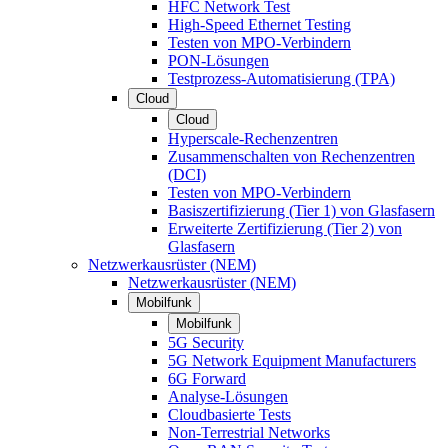
HFC Network Test
High-Speed Ethernet Testing
Testen von MPO-Verbindern
PON-Lösungen
Testprozess-Automatisierung (TPA)
Cloud
Cloud
Hyperscale-Rechenzentren
Zusammenschalten von Rechenzentren
(DCI)
Testen von MPO-Verbindern
Basiszertifizierung (Tier 1) von Glasfasern
Erweiterte Zertifizierung (Tier 2) von
Glasfasern
Netzwerkausrüster (NEM)
Netzwerkausrüster (NEM)
Mobilfunk
Mobilfunk
5G Security
5G Network Equipment Manufacturers
6G Forward
Analyse-Lösungen
Cloudbasierte Tests
Non-Terrestrial Networks