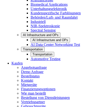
Kraftfahrzeuge
Biomedical Applications
Unterhaltungselektronik
Kundenspezifische Farblösungen
Behörden/Luft- und Raumfahrt
Industriell
NIR-Spektroskopie
Spectral Sensing
AI Infrastructure and OPs
AI Infrastructure and OPs
AI Data Center Networking Test
Transportation
Transportation
Automotive Testing
Kaufen
Angebotsanfrage
Demo Anfrage
Bestellstatus
Kontakt
Mietgeräte
Finanzierungsoptionen
Wie man bestellt
Bestellung von Dienstleistungen
Vertriebspartner
Gebrauchtgeräte