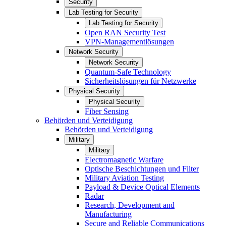
Security
Lab Testing for Security
Lab Testing for Security
Open RAN Security Test
VPN-Managementlösungen
Network Security
Network Security
Quantum-Safe Technology
Sicherheitslösungen für Netzwerke
Physical Security
Physical Security
Fiber Sensing
Behörden und Verteidigung
Behörden und Verteidigung
Military
Military
Electromagnetic Warfare
Optische Beschichtungen und Filter
Military Aviation Testing
Payload & Device Optical Elements
Radar
Research, Development and
Manufacturing
Secure and Reliable Communications