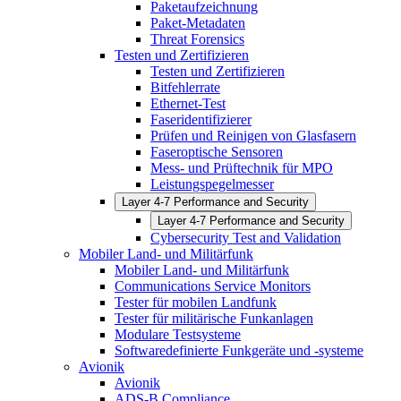
Paketaufzeichnung
Paket-Metadaten
Threat Forensics
Testen und Zertifizieren
Testen und Zertifizieren
Bitfehlerrate
Ethernet-Test
Faseridentifizierer
Prüfen und Reinigen von Glasfasern
Faseroptische Sensoren
Mess- und Prüftechnik für MPO
Leistungspegelmesser
Layer 4-7 Performance and Security
Layer 4-7 Performance and Security
Cybersecurity Test and Validation
Mobiler Land- und Militärfunk
Mobiler Land- und Militärfunk
Communications Service Monitors
Tester für mobilen Landfunk
Tester für militärische Funkanlagen
Modulare Testsysteme
Softwaredefinierte Funkgeräte und -systeme
Avionik
Avionik
ADS-B Compliance