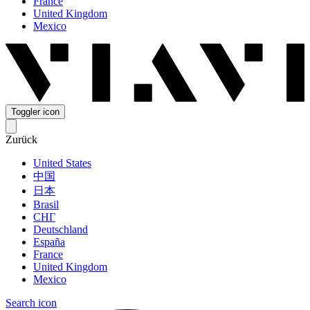
France
United Kingdom
Mexico
Toggler icon
Zurück
United States
中国
日本
Brasil
СНГ
Deutschland
España
France
United Kingdom
Mexico
Search icon