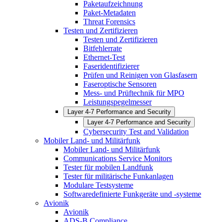
Paketaufzeichnung
Paket-Metadaten
Threat Forensics
Testen und Zertifizieren
Testen und Zertifizieren
Bitfehlerrate
Ethernet-Test
Faseridentifizierer
Prüfen und Reinigen von Glasfasern
Faseroptische Sensoren
Mess- und Prüftechnik für MPO
Leistungspegelmesser
Layer 4-7 Performance and Security
Layer 4-7 Performance and Security
Cybersecurity Test and Validation
Mobiler Land- und Militärfunk
Mobiler Land- und Militärfunk
Communications Service Monitors
Tester für mobilen Landfunk
Tester für militärische Funkanlagen
Modulare Testsysteme
Softwaredefinierte Funkgeräte und -systeme
Avionik
Avionik
ADS-B Compliance