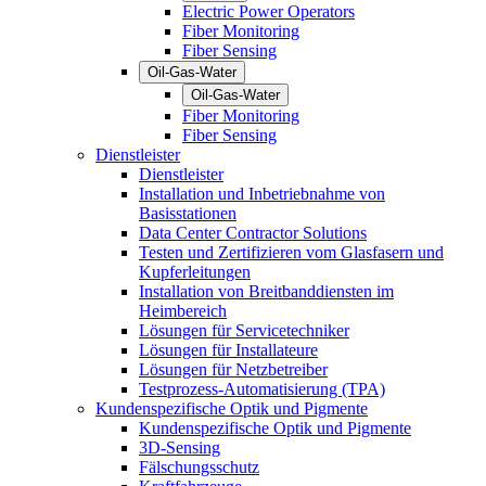
Electric Power Operators
Fiber Monitoring
Fiber Sensing
Oil-Gas-Water
Oil-Gas-Water
Fiber Monitoring
Fiber Sensing
Dienstleister
Dienstleister
Installation und Inbetriebnahme von
Basisstationen
Data Center Contractor Solutions
Testen und Zertifizieren vom Glasfasern und
Kupferleitungen
Installation von Breitbanddiensten im
Heimbereich
Lösungen für Servicetechniker
Lösungen für Installateure
Lösungen für Netzbetreiber
Testprozess-Automatisierung (TPA)
Kundenspezifische Optik und Pigmente
Kundenspezifische Optik und Pigmente
3D-Sensing
Fälschungsschutz