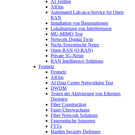
AI Testing
AIOps
Automated Lab-as-a-Service for Open
RAN
Installation von Basisstationen
Lokalisierung von Interferenzen
MU-MIMO Test
Network Digital Twin
Nicht-Terrestrische Netze
Open RAN (O-RAN)
Private 5G-Netze
RAN Intelligence Solutions
Festnetz
Festnetz
AIOps
AI Data Center Networking Test
DWDM
Testen der Aktivierung von Ethernet-
Diensten
Fiber Construction
Faser-Überwachung
Fiber Network Solutions
Faseroptische Sensoren
FTTx
Harden Security Defenses