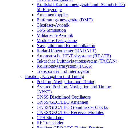
Kraftstoff-Kontrollmessgeräte und -Schnittstellen
für Flugzeuge
Antennenkoppler
Entfernungsmessgeräte (DME)
Glasfaser-Avionik
GPS-Simulation
Militärische Avionik
Modulare Testsysteme
Navigation und Kommunikation
Radar-Höhenmesser (RADALT)
Automatische HF-Testsysteme (RF ATE)
Taktisches Luftnavigationssystem (TACAN)
Kollisionswarnsystem (TCAS)
Transponder und Interrogator
Position, Navigation und Timing
Position, Navigation und Timing
Assured Position, Navigation and Timing
(APNT)
GNSS Disciplined Oscillators
GNSS/GEO/LEO Antennen
GNSS/GEO/LEO Grandmaster Clocks
GNSS/GEO/LEO Receiver Modules
GPS Simulator
RF Transcoder
Resilient GEO/LEO Timing Services