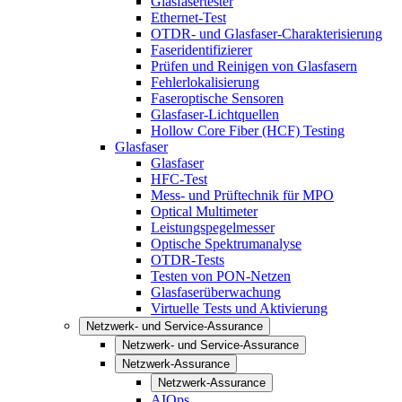
Glasfasertester
Ethernet-Test
OTDR- und Glasfaser-Charakterisierung
Faseridentifizierer
Prüfen und Reinigen von Glasfasern
Fehlerlokalisierung
Faseroptische Sensoren
Glasfaser-Lichtquellen
Hollow Core Fiber (HCF) Testing
Glasfaser
Glasfaser
HFC-Test
Mess- und Prüftechnik für MPO
Optical Multimeter
Leistungspegelmesser
Optische Spektrumanalyse
OTDR-Tests
Testen von PON-Netzen
Glasfaserüberwachung
Virtuelle Tests und Aktivierung
Netzwerk- und Service-Assurance
Netzwerk- und Service-Assurance
Netzwerk-Assurance
Netzwerk-Assurance
AIOps