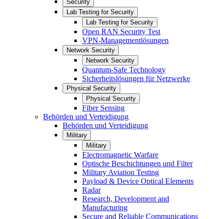
Security
Lab Testing for Security
Lab Testing for Security
Open RAN Security Test
VPN-Managementlösungen
Network Security
Network Security
Quantum-Safe Technology
Sicherheitslösungen für Netzwerke
Physical Security
Physical Security
Fiber Sensing
Behörden und Verteidigung
Behörden und Verteidigung
Military
Military
Electromagnetic Warfare
Optische Beschichtungen und Filter
Military Aviation Testing
Payload & Device Optical Elements
Radar
Research, Development and
Manufacturing
Secure and Reliable Communications