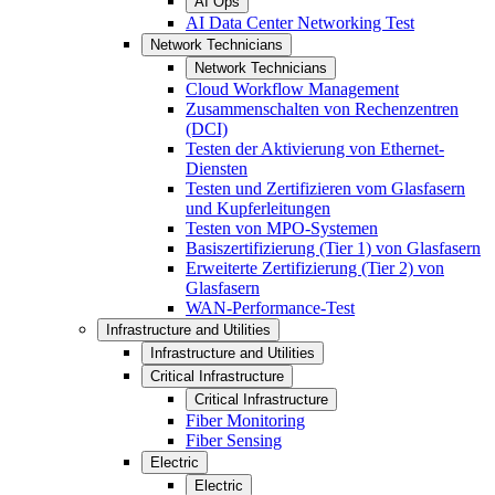
AI Ops
AI Data Center Networking Test
Network Technicians
Network Technicians
Cloud Workflow Management
Zusammenschalten von Rechenzentren
(DCI)
Testen der Aktivierung von Ethernet-
Diensten
Testen und Zertifizieren vom Glasfasern
und Kupferleitungen
Testen von MPO-Systemen
Basiszertifizierung (Tier 1) von Glasfasern
Erweiterte Zertifizierung (Tier 2) von
Glasfasern
WAN-Performance-Test
Infrastructure and Utilities
Infrastructure and Utilities
Critical Infrastructure
Critical Infrastructure
Fiber Monitoring
Fiber Sensing
Electric
Electric