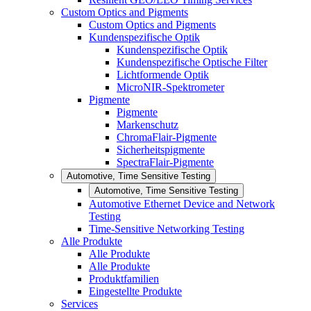
Custom Optics and Pigments
Custom Optics and Pigments
Kundenspezifische Optik
Kundenspezifische Optik
Kundenspezifische Optische Filter
Lichtformende Optik
MicroNIR-Spektrometer
Pigmente
Pigmente
Markenschutz
ChromaFlair-Pigmente
Sicherheitspigmente
SpectraFlair-Pigmente
Automotive, Time Sensitive Testing
Automotive, Time Sensitive Testing
Automotive Ethernet Device and Network
Testing
Time-Sensitive Networking Testing
Alle Produkte
Alle Produkte
Alle Produkte
Produktfamilien
Eingestellte Produkte
Services