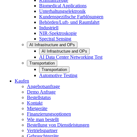
Kraftfahrzeuge
Biomedical Applications
Unterhaltungselektronik
Kundenspezifische Farblösungen
Behörden/Luft- und Raumfahrt
Industriell
NIR-Spektroskopie
Spectral Sensing
AI Infrastructure and OPs
AI Infrastructure and OPs
AI Data Center Networking Test
Transportation
Transportation
Automotive Testing
Kaufen
Angebotsanfrage
Demo Anfrage
Bestellstatus
Kontakt
Mietgeräte
Finanzierungsoptionen
Wie man bestellt
Bestellung von Dienstleistungen
Vertriebspartner
Gebrauchtgeräte