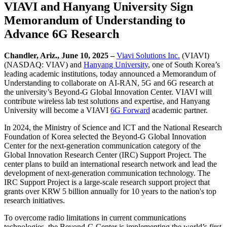
VIAVI and Hanyang University Sign
Memorandum of Understanding to
Advance 6G Research
Chandler, Ariz., June 10, 2025 –
Viavi Solutions Inc.
(VIAVI)
(NASDAQ: VIAV) and
Hanyang University
, one of South Korea’s
leading academic institutions, today announced a Memorandum of
Understanding to collaborate on AI-RAN, 5G and 6G research at
the university’s Beyond-G Global Innovation Center. VIAVI will
contribute wireless lab test solutions and expertise, and Hanyang
University will become a VIAVI
6G Forward
academic partner.
In 2024, the Ministry of Science and ICT and the National Research
Foundation of Korea selected the Beyond-G Global Innovation
Center for the next-generation communication category of the
Global Innovation Research Center (IRC) Support Project. The
center plans to build an international research network and lead the
development of next-generation communication technology. The
IRC Support Project is a large-scale research support project that
grants over KRW 5 billion annually for 10 years to the nation's top
research initiatives.
To overcome radio limitations in current communications
technologies, the Beyond-G Center is implementing the world’s first