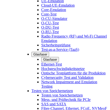
UE-Emulation
Cloud-UE-Emulation
Core-Emulation
Core-Test
O-CU-Simulator
O-CU-Test
O-DU-Test
O-RU-Test
Radio Frequency (RF) and Wi-Fi Channel
Emulation
Sicherheitsprüfung
Test-as-a-Service (TaaS)
Glasfaser
Glasfaser
Ethernet-Test
Hochgeschwindigkeitsnetze
Optische Testplattform für die Produktion
Cybersecurity Test and Validation
Network Impairment and Emulation
Testing
Testen von Speichernetzen
Testen von Speichernetzen
Mess- und Prüftechnik für PCIe
SAS und SATA
Fibre-Channel, Ethernet, FCoE, NVMeoF