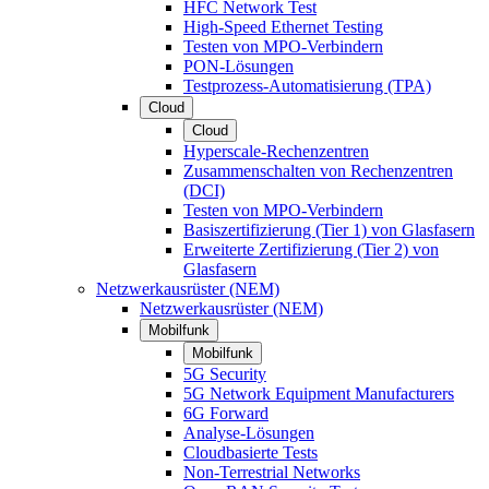
HFC Network Test
High-Speed Ethernet Testing
Testen von MPO-Verbindern
PON-Lösungen
Testprozess-Automatisierung (TPA)
Cloud
Cloud
Hyperscale-Rechenzentren
Zusammenschalten von Rechenzentren
(DCI)
Testen von MPO-Verbindern
Basiszertifizierung (Tier 1) von Glasfasern
Erweiterte Zertifizierung (Tier 2) von
Glasfasern
Netzwerkausrüster (NEM)
Netzwerkausrüster (NEM)
Mobilfunk
Mobilfunk
5G Security
5G Network Equipment Manufacturers
6G Forward
Analyse-Lösungen
Cloudbasierte Tests
Non-Terrestrial Networks