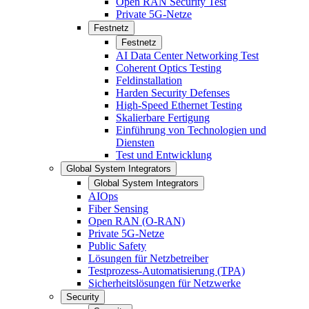
Open RAN Security Test
Private 5G-Netze
Festnetz
Festnetz
AI Data Center Networking Test
Coherent Optics Testing
Feldinstallation
Harden Security Defenses
High-Speed Ethernet Testing
Skalierbare Fertigung
Einführung von Technologien und
Diensten
Test und Entwicklung
Global System Integrators
Global System Integrators
AIOps
Fiber Sensing
Open RAN (O-RAN)
Private 5G-Netze
Public Safety
Lösungen für Netzbetreiber
Testprozess-Automatisierung (TPA)
Sicherheitslösungen für Netzwerke
Security