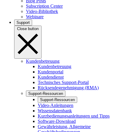
Blog Posts
Subscription Center
Video-Bibliothek
Webinare
Support
Close button
Kundenbetreuung
Kundenbetreuung
Kundenportal
Kundendienst
Technisches Support-Portal
Rücksendegenehmigung (RMA)
Support-Ressourcen
Support-Ressourcen
Video-Anleitungen
Wissensdatenbank
Kurzbedienungsanleitungen und Tipps
Software-Download
Gewährleistung, Allgemeine
Geschäftsbedingungen