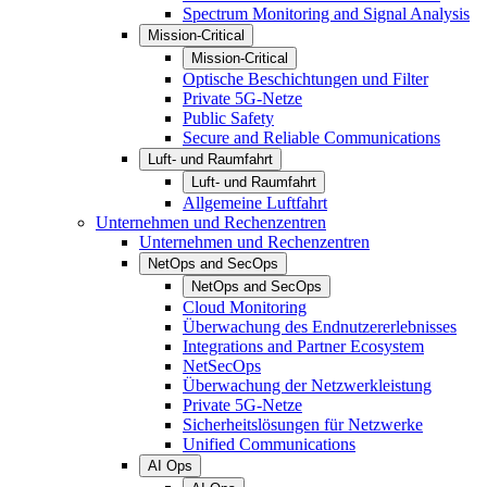
Spectrum Monitoring and Signal Analysis
Mission-Critical
Mission-Critical
Optische Beschichtungen und Filter
Private 5G-Netze
Public Safety
Secure and Reliable Communications
Luft- und Raumfahrt
Luft- und Raumfahrt
Allgemeine Luftfahrt
Unternehmen und Rechenzentren
Unternehmen und Rechenzentren
NetOps and SecOps
NetOps and SecOps
Cloud Monitoring
Überwachung des Endnutzererlebnisses
Integrations and Partner Ecosystem
NetSecOps
Überwachung der Netzwerkleistung
Private 5G-Netze
Sicherheitslösungen für Netzwerke
Unified Communications
AI Ops