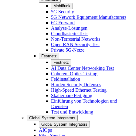
Mobilfunk
5G Security
5G Network Equipment Manufacturers
6G Forward
Analyse-Lösungen
Cloudbasierte Tests
Non-Terrestrial Networks
Open RAN Security Test
Private 5G-Netze
Festnetz
Festnetz
AI Data Center Networking Test
Coherent Optics Testing
Feldinstallation
Harden Security Defenses
High-Speed Ethernet Testing
Skalierbare Fertigung
Einführung von Technologien und
Diensten
Test und Entwicklung
Global System Integrators
Global System Integrators
AIOps
Fiber Sensing