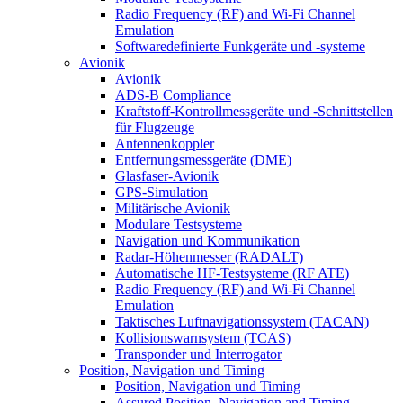
Radio Frequency (RF) and Wi-Fi Channel
Emulation
Softwaredefinierte Funkgeräte und -systeme
Avionik
Avionik
ADS-B Compliance
Kraftstoff-Kontrollmessgeräte und -Schnittstellen
für Flugzeuge
Antennenkoppler
Entfernungsmessgeräte (DME)
Glasfaser-Avionik
GPS-Simulation
Militärische Avionik
Modulare Testsysteme
Navigation und Kommunikation
Radar-Höhenmesser (RADALT)
Automatische HF-Testsysteme (RF ATE)
Radio Frequency (RF) and Wi-Fi Channel
Emulation
Taktisches Luftnavigationssystem (TACAN)
Kollisionswarnsystem (TCAS)
Transponder und Interrogator
Position, Navigation und Timing
Position, Navigation und Timing
Assured Position, Navigation and Timing