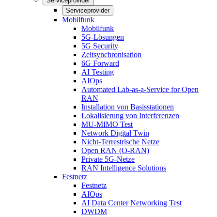
Serviceprovider
Serviceprovider
Mobilfunk
Mobilfunk
5G-Lösungen
5G Security
Zeitsynchronisation
6G Forward
AI Testing
AIOps
Automated Lab-as-a-Service for Open
RAN
Installation von Basisstationen
Lokalisierung von Interferenzen
MU-MIMO Test
Network Digital Twin
Nicht-Terrestrische Netze
Open RAN (O-RAN)
Private 5G-Netze
RAN Intelligence Solutions
Festnetz
Festnetz
AIOps
AI Data Center Networking Test
DWDM