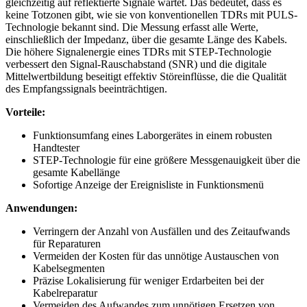
gleichzeitig auf reflektierte Signale wartet. Das bedeutet, dass es
keine Totzonen gibt, wie sie von konventionellen TDRs mit PULS-
Technologie bekannt sind. Die Messung erfasst alle Werte,
einschließlich der Impedanz, über die gesamte Länge des Kabels.
Die höhere Signalenergie eines TDRs mit STEP-Technologie
verbessert den Signal-Rauschabstand (SNR) und die digitale
Mittelwertbildung beseitigt effektiv Störeinflüsse, die die Qualität
des Empfangssignals beeinträchtigen.
Vorteile:
Funktionsumfang eines Laborgerätes in einem robusten
Handtester
STEP-Technologie für eine größere Messgenauigkeit über die
gesamte Kabellänge
Sofortige Anzeige der Ereignisliste in Funktionsmenü
Anwendungen:
Verringern der Anzahl von Ausfällen und des Zeitaufwands
für Reparaturen
Vermeiden der Kosten für das unnötige Austauschen von
Kabelsegmenten
Präzise Lokalisierung für weniger Erdarbeiten bei der
Kabelreparatur
Vermeiden des Aufwandes zum unnötigen Ersetzen von