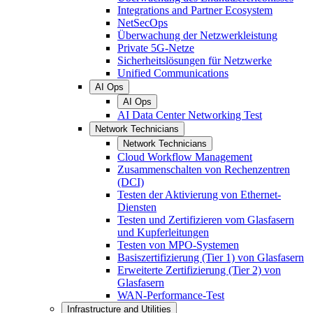
Integrations and Partner Ecosystem
NetSecOps
Überwachung der Netzwerkleistung
Private 5G-Netze
Sicherheitslösungen für Netzwerke
Unified Communications
AI Ops
AI Ops
AI Data Center Networking Test
Network Technicians
Network Technicians
Cloud Workflow Management
Zusammenschalten von Rechenzentren
(DCI)
Testen der Aktivierung von Ethernet-
Diensten
Testen und Zertifizieren vom Glasfasern
und Kupferleitungen
Testen von MPO-Systemen
Basiszertifizierung (Tier 1) von Glasfasern
Erweiterte Zertifizierung (Tier 2) von
Glasfasern
WAN-Performance-Test
Infrastructure and Utilities