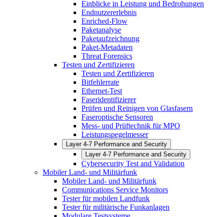
Einblicke in Leistung und Bedrohungen
Endnutzererlebnis
Enriched-Flow
Paketanalyse
Paketaufzeichnung
Paket-Metadaten
Threat Forensics
Testen und Zertifizieren
Testen und Zertifizieren
Bitfehlerrate
Ethernet-Test
Faseridentifizierer
Prüfen und Reinigen von Glasfasern
Faseroptische Sensoren
Mess- und Prüftechnik für MPO
Leistungspegelmesser
Layer 4-7 Performance and Security
Layer 4-7 Performance and Security
Cybersecurity Test and Validation
Mobiler Land- und Militärfunk
Mobiler Land- und Militärfunk
Communications Service Monitors
Tester für mobilen Landfunk
Tester für militärische Funkanlagen
Modulare Testsysteme