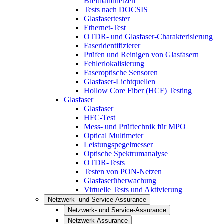
Breitbandnetzen
Tests nach DOCSIS
Glasfasertester
Ethernet-Test
OTDR- und Glasfaser-Charakterisierung
Faseridentifizierer
Prüfen und Reinigen von Glasfasern
Fehlerlokalisierung
Faseroptische Sensoren
Glasfaser-Lichtquellen
Hollow Core Fiber (HCF) Testing
Glasfaser
Glasfaser
HFC-Test
Mess- und Prüftechnik für MPO
Optical Multimeter
Leistungspegelmesser
Optische Spektrumanalyse
OTDR-Tests
Testen von PON-Netzen
Glasfaserüberwachung
Virtuelle Tests und Aktivierung
Netzwerk- und Service-Assurance
Netzwerk- und Service-Assurance
Netzwerk-Assurance