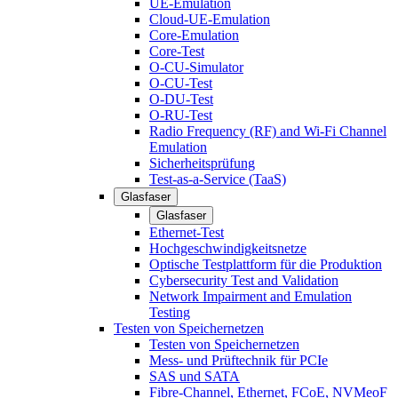
UE-Emulation
Cloud-UE-Emulation
Core-Emulation
Core-Test
O-CU-Simulator
O-CU-Test
O-DU-Test
O-RU-Test
Radio Frequency (RF) and Wi-Fi Channel
Emulation
Sicherheitsprüfung
Test-as-a-Service (TaaS)
Glasfaser
Glasfaser
Ethernet-Test
Hochgeschwindigkeitsnetze
Optische Testplattform für die Produktion
Cybersecurity Test and Validation
Network Impairment and Emulation
Testing
Testen von Speichernetzen
Testen von Speichernetzen
Mess- und Prüftechnik für PCIe
SAS und SATA
Fibre-Channel, Ethernet, FCoE, NVMeoF