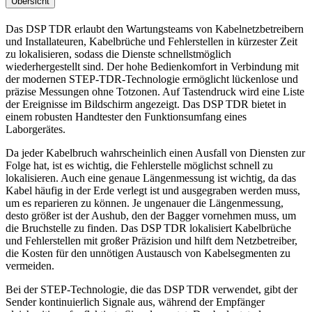
Übersicht
Das DSP TDR erlaubt den Wartungsteams von Kabelnetzbetreibern
und Installateuren, Kabelbrüche und Fehlerstellen in kürzester Zeit
zu lokalisieren, sodass die Dienste schnellstmöglich
wiederhergestellt sind. Der hohe Bedienkomfort in Verbindung mit
der modernen STEP-TDR-Technologie ermöglicht lückenlose und
präzise Messungen ohne Totzonen. Auf Tastendruck wird eine Liste
der Ereignisse im Bildschirm angezeigt. Das DSP TDR bietet in
einem robusten Handtester den Funktionsumfang eines
Laborgerätes.
Da jeder Kabelbruch wahrscheinlich einen Ausfall von Diensten zur
Folge hat, ist es wichtig, die Fehlerstelle möglichst schnell zu
lokalisieren. Auch eine genaue Längenmessung ist wichtig, da das
Kabel häufig in der Erde verlegt ist und ausgegraben werden muss,
um es reparieren zu können. Je ungenauer die Längenmessung,
desto größer ist der Aushub, den der Bagger vornehmen muss, um
die Bruchstelle zu finden. Das DSP TDR lokalisiert Kabelbrüche
und Fehlerstellen mit großer Präzision und hilft dem Netzbetreiber,
die Kosten für den unnötigen Austausch von Kabelsegmenten zu
vermeiden.
Bei der STEP-Technologie, die das DSP TDR verwendet, gibt der
Sender kontinuierlich Signale aus, während der Empfänger