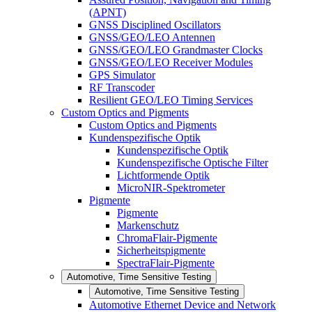
(APNT)
GNSS Disciplined Oscillators
GNSS/GEO/LEO Antennen
GNSS/GEO/LEO Grandmaster Clocks
GNSS/GEO/LEO Receiver Modules
GPS Simulator
RF Transcoder
Resilient GEO/LEO Timing Services
Custom Optics and Pigments
Custom Optics and Pigments
Kundenspezifische Optik
Kundenspezifische Optik
Kundenspezifische Optische Filter
Lichtformende Optik
MicroNIR-Spektrometer
Pigmente
Pigmente
Markenschutz
ChromaFlair-Pigmente
Sicherheitspigmente
SpectraFlair-Pigmente
Automotive, Time Sensitive Testing
Automotive, Time Sensitive Testing
Automotive Ethernet Device and Network