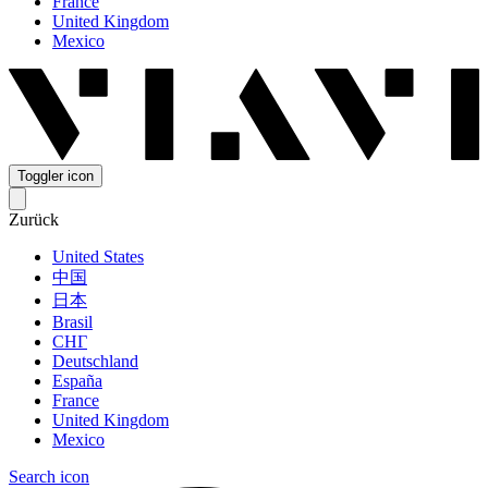
France
United Kingdom
Mexico
Toggler icon
Zurück
United States
中国
日本
Brasil
СНГ
Deutschland
España
France
United Kingdom
Mexico
Search icon