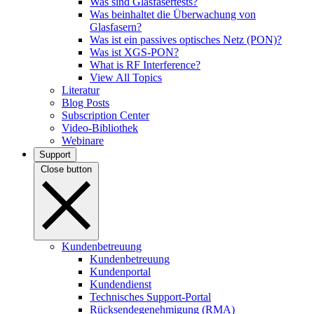
Was sind Glasfasertests?
Was beinhaltet die Überwachung von
Glasfasern?
Was ist ein passives optisches Netz (PON)?
Was ist XGS-PON?
What is RF Interference?
View All Topics
Literatur
Blog Posts
Subscription Center
Video-Bibliothek
Webinare
Support
Close button
Kundenbetreuung
Kundenbetreuung
Kundenportal
Kundendienst
Technisches Support-Portal
Rücksendegenehmigung (RMA)