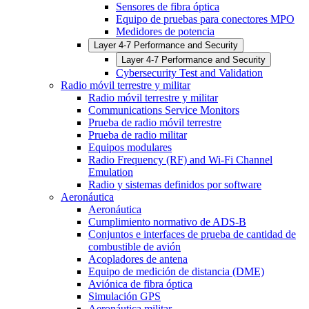
Sensores de fibra óptica
Equipo de pruebas para conectores MPO
Medidores de potencia
Layer 4-7 Performance and Security
Layer 4-7 Performance and Security
Cybersecurity Test and Validation
Radio móvil terrestre y militar
Radio móvil terrestre y militar
Communications Service Monitors
Prueba de radio móvil terrestre
Prueba de radio militar
Equipos modulares
Radio Frequency (RF) and Wi-Fi Channel
Emulation
Radio y sistemas definidos por software
Aeronáutica
Aeronáutica
Cumplimiento normativo de ADS-B
Conjuntos e interfaces de prueba de cantidad de
combustible de avión
Acopladores de antena
Equipo de medición de distancia (DME)
Aviónica de fibra óptica
Simulación GPS
Aeronáutica militar