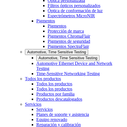
Óptica personalizada
Filtros ópticos personalizados
Óptica de conformación de luz
Espectrómetros MicroNIR
Pigmentos
Pigmentos
Protección de marca
Pigmentos ChromaFlair
Pigmentos de seguridad
Pigmentos SpectraFlair
Automotive, Time Sensitive Testing
Automotive, Time Sensitive Testing
Automotive Ethernet Device and Network
Testing
Time-Sensitive Networking Testing
Todos los productos
Todos los productos
Todos los productos
Productos por familia
Productos descatalogados
Servicios
Servicios
Planes de soporte y asistencia
Equipo renovado
Reparación y calibración