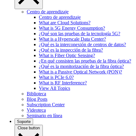
Centro de aprendizaje
Centro de aprendizaje
What are Cloud Solutions?
What is 5G Energy Consumption?
¿Qué son las pruebas de la tecnología 5G?
What is a Hyperscale Data Center?
¿Qué es la interconexión de centros de datos?
¿Qué es la inspección de la fibra?
What is Fiber Optic Sensing?
¿En qué consisten las pruebas de la fibra óptica?
¿Qué es la monitorización de la fibra óptica?
What is a Passive Optical Network (PON)?
What is PCIe 6.0?
What is RF Interference?
View All Topics
Biblioteca
Blog Posts
Subscription Center
Videoteca
Seminario en línea
Soporte
Close button