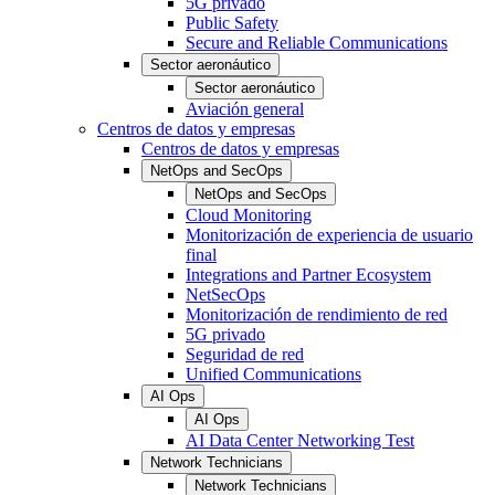
5G privado
Public Safety
Secure and Reliable Communications
Sector aeronáutico
Sector aeronáutico
Aviación general
Centros de datos y empresas
Centros de datos y empresas
NetOps and SecOps
NetOps and SecOps
Cloud Monitoring
Monitorización de experiencia de usuario
final
Integrations and Partner Ecosystem
NetSecOps
Monitorización de rendimiento de red
5G privado
Seguridad de red
Unified Communications
AI Ops
AI Ops
AI Data Center Networking Test
Network Technicians
Network Technicians