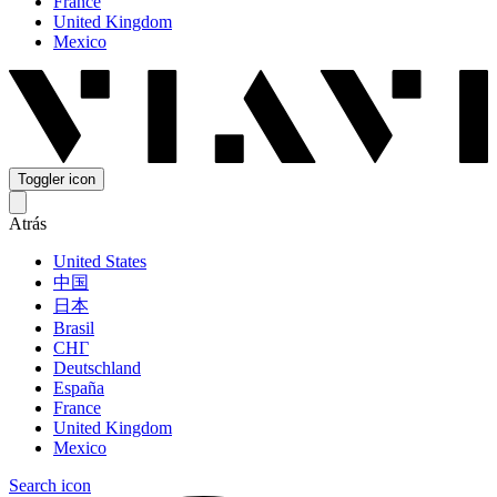
France
United Kingdom
Mexico
Toggler icon
Atrás
United States
中国
日本
Brasil
СНГ
Deutschland
España
France
United Kingdom
Mexico
Search icon