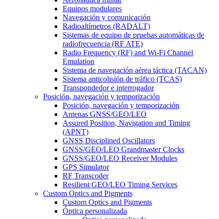
Equipos modulares
Navegación y comunicación
Radioaltímetros (RADALT)
Sistemas de equipo de pruebas automáticas de
radiofrecuencia (RF ATE)
Radio Frequency (RF) and Wi-Fi Channel
Emulation
Sistema de navegación aérea táctica (TACAN)
Sistema anticolisión de tráfico (TCAS)
Transpondedor e interrogador
Posición, navegación y temporización
Posición, navegación y temporización
Antenas GNSS/GEO/LEO
Assured Position, Navigation and Timing
(APNT)
GNSS Disciplined Oscillators
GNSS/GEO/LEO Grandmaster Clocks
GNSS/GEO/LEO Receiver Modules
GPS Simulator
RF Transcoder
Resilient GEO/LEO Timing Services
Custom Optics and Pigments
Custom Optics and Pigments
Óptica personalizada