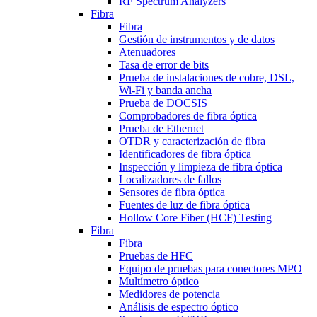
RF Spectrum Analyzers
Fibra
Fibra
Gestión de instrumentos y de datos
Atenuadores
Tasa de error de bits
Prueba de instalaciones de cobre, DSL,
Wi-Fi y banda ancha
Prueba de DOCSIS
Comprobadores de fibra óptica
Prueba de Ethernet
OTDR y caracterización de fibra
Identificadores de fibra óptica
Inspección y limpieza de fibra óptica
Localizadores de fallos
Sensores de fibra óptica
Fuentes de luz de fibra óptica
Hollow Core Fiber (HCF) Testing
Fibra
Fibra
Pruebas de HFC
Equipo de pruebas para conectores MPO
Multímetro óptico
Medidores de potencia
Análisis de espectro óptico