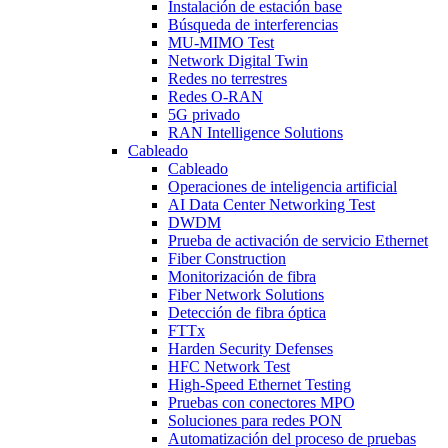
Instalación de estación base
Búsqueda de interferencias
MU-MIMO Test
Network Digital Twin
Redes no terrestres
Redes O-RAN
5G privado
RAN Intelligence Solutions
Cableado
Cableado
Operaciones de inteligencia artificial
AI Data Center Networking Test
DWDM
Prueba de activación de servicio Ethernet
Fiber Construction
Monitorización de fibra
Fiber Network Solutions
Detección de fibra óptica
FTTx
Harden Security Defenses
HFC Network Test
High-Speed Ethernet Testing
Pruebas con conectores MPO
Soluciones para redes PON
Automatización del proceso de pruebas