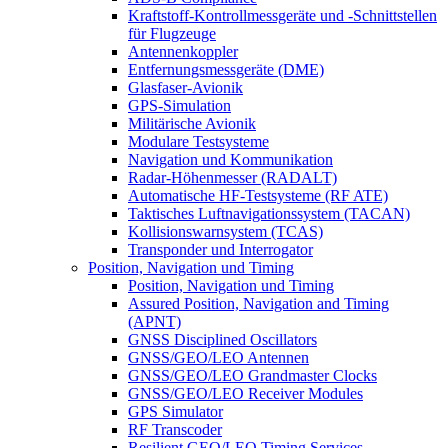
Kraftstoff-Kontrollmessgeräte und -Schnittstellen
für Flugzeuge
Antennenkoppler
Entfernungsmessgeräte (DME)
Glasfaser-Avionik
GPS-Simulation
Militärische Avionik
Modulare Testsysteme
Navigation und Kommunikation
Radar-Höhenmesser (RADALT)
Automatische HF-Testsysteme (RF ATE)
Taktisches Luftnavigationssystem (TACAN)
Kollisionswarnsystem (TCAS)
Transponder und Interrogator
Position, Navigation und Timing
Position, Navigation und Timing
Assured Position, Navigation and Timing
(APNT)
GNSS Disciplined Oscillators
GNSS/GEO/LEO Antennen
GNSS/GEO/LEO Grandmaster Clocks
GNSS/GEO/LEO Receiver Modules
GPS Simulator
RF Transcoder
Resilient GEO/LEO Timing Services