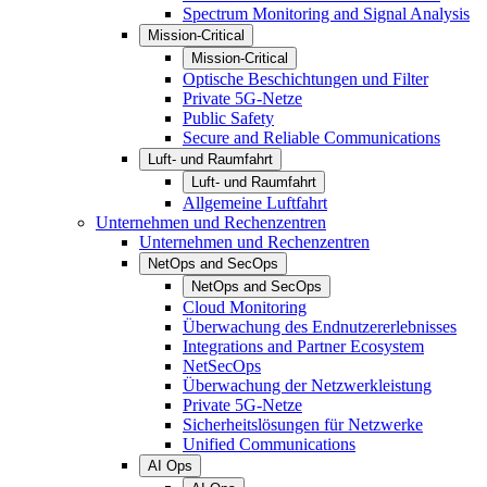
Spectrum Monitoring and Signal Analysis
Mission-Critical
Mission-Critical
Optische Beschichtungen und Filter
Private 5G-Netze
Public Safety
Secure and Reliable Communications
Luft- und Raumfahrt
Luft- und Raumfahrt
Allgemeine Luftfahrt
Unternehmen und Rechenzentren
Unternehmen und Rechenzentren
NetOps and SecOps
NetOps and SecOps
Cloud Monitoring
Überwachung des Endnutzererlebnisses
Integrations and Partner Ecosystem
NetSecOps
Überwachung der Netzwerkleistung
Private 5G-Netze
Sicherheitslösungen für Netzwerke
Unified Communications
AI Ops