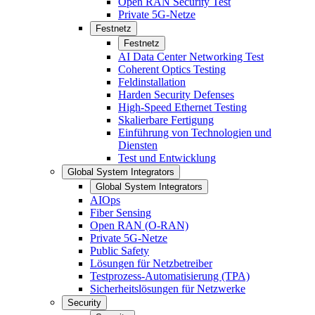
Open RAN Security Test
Private 5G-Netze
Festnetz
Festnetz
AI Data Center Networking Test
Coherent Optics Testing
Feldinstallation
Harden Security Defenses
High-Speed Ethernet Testing
Skalierbare Fertigung
Einführung von Technologien und
Diensten
Test und Entwicklung
Global System Integrators
Global System Integrators
AIOps
Fiber Sensing
Open RAN (O-RAN)
Private 5G-Netze
Public Safety
Lösungen für Netzbetreiber
Testprozess-Automatisierung (TPA)
Sicherheitslösungen für Netzwerke
Security