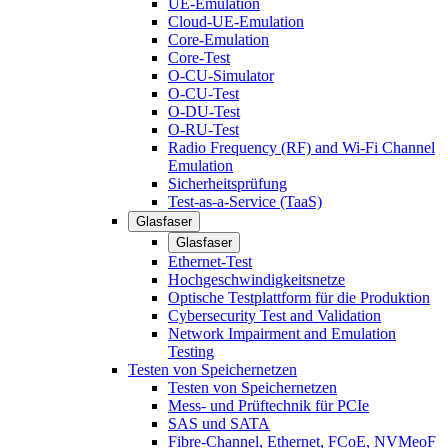
UE-Emulation
Cloud-UE-Emulation
Core-Emulation
Core-Test
O-CU-Simulator
O-CU-Test
O-DU-Test
O-RU-Test
Radio Frequency (RF) and Wi-Fi Channel
Emulation
Sicherheitsprüfung
Test-as-a-Service (TaaS)
Glasfaser
Glasfaser
Ethernet-Test
Hochgeschwindigkeitsnetze
Optische Testplattform für die Produktion
Cybersecurity Test and Validation
Network Impairment and Emulation
Testing
Testen von Speichernetzen
Testen von Speichernetzen
Mess- und Prüftechnik für PCIe
SAS und SATA
Fibre-Channel, Ethernet, FCoE, NVMeoF