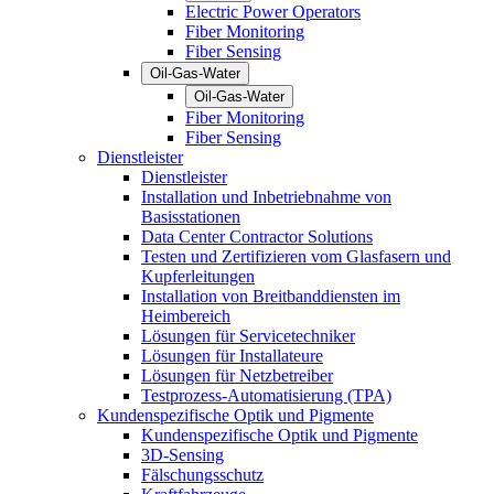
Electric Power Operators
Fiber Monitoring
Fiber Sensing
Oil-Gas-Water
Oil-Gas-Water
Fiber Monitoring
Fiber Sensing
Dienstleister
Dienstleister
Installation und Inbetriebnahme von
Basisstationen
Data Center Contractor Solutions
Testen und Zertifizieren vom Glasfasern und
Kupferleitungen
Installation von Breitbanddiensten im
Heimbereich
Lösungen für Servicetechniker
Lösungen für Installateure
Lösungen für Netzbetreiber
Testprozess-Automatisierung (TPA)
Kundenspezifische Optik und Pigmente
Kundenspezifische Optik und Pigmente
3D-Sensing
Fälschungsschutz