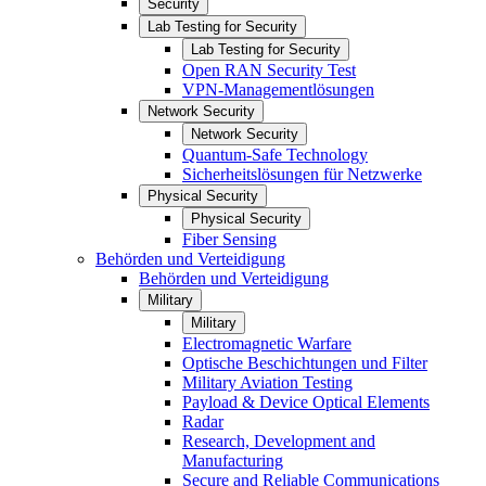
Security
Lab Testing for Security
Lab Testing for Security
Open RAN Security Test
VPN-Managementlösungen
Network Security
Network Security
Quantum-Safe Technology
Sicherheitslösungen für Netzwerke
Physical Security
Physical Security
Fiber Sensing
Behörden und Verteidigung
Behörden und Verteidigung
Military
Military
Electromagnetic Warfare
Optische Beschichtungen und Filter
Military Aviation Testing
Payload & Device Optical Elements
Radar
Research, Development and
Manufacturing
Secure and Reliable Communications