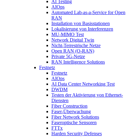
AI Testing
AIOps
Automated Lab-as-a-Service for Open
RAN
Installation von Basisstationen
Lokalisierung von Interferenzen
MU-MIMO Test
Network Digital Twin
Nicht-Terrestrische Netze
Open RAN (O-RAN)
Private 5G-Netze
RAN Intelligence Solutions
Festnetz
Festnetz
AIOps
AI Data Center Networking Test
DWDM
Testen der Aktivierung von Ethernet-
Diensten
Fiber Construction
Faser-Überwachung
Fiber Network Solutions
Faseroptische Sensoren
FTTx
Harden Security Defenses