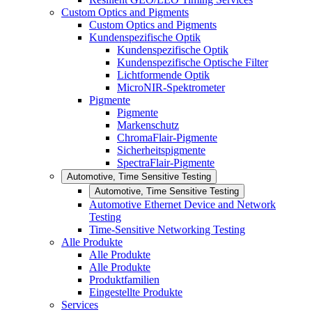
Custom Optics and Pigments
Custom Optics and Pigments
Kundenspezifische Optik
Kundenspezifische Optik
Kundenspezifische Optische Filter
Lichtformende Optik
MicroNIR-Spektrometer
Pigmente
Pigmente
Markenschutz
ChromaFlair-Pigmente
Sicherheitspigmente
SpectraFlair-Pigmente
Automotive, Time Sensitive Testing
Automotive, Time Sensitive Testing
Automotive Ethernet Device and Network
Testing
Time-Sensitive Networking Testing
Alle Produkte
Alle Produkte
Alle Produkte
Produktfamilien
Eingestellte Produkte
Services