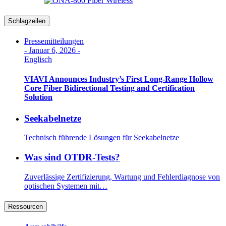
Schlagzeilen
Pressemitteilungen
-
Januar 6, 2026
-
Englisch
VIAVI Announces Industry’s First Long-Range Hollow
Core Fiber Bidirectional Testing and Certification
Solution
Seekabelnetze
Technisch führende Lösungen für Seekabelnetze
Was sind OTDR-Tests?
Zuverlässige Zertifizierung, Wartung und Fehlerdiagnose von
optischen Systemen mit…
Ressourcen