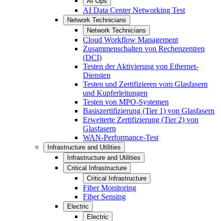
AI Ops
AI Data Center Networking Test
Network Technicians
Network Technicians
Cloud Workflow Management
Zusammenschalten von Rechenzentren
(DCI)
Testen der Aktivierung von Ethernet-
Diensten
Testen und Zertifizieren vom Glasfasern
und Kupferleitungen
Testen von MPO-Systemen
Basiszertifizierung (Tier 1) von Glasfasern
Erweiterte Zertifizierung (Tier 2) von
Glasfasern
WAN-Performance-Test
Infrastructure and Utilities
Infrastructure and Utilities
Critical Infrastructure
Critical Infrastructure
Fiber Monitoring
Fiber Sensing
Electric
Electric