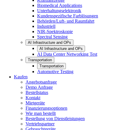
Kraftfahrzeuge
Biomedical Applications
Unterhaltungselektronik
Kundenspezifische Farblösungen
Behörden/Luft- und Raumfahrt
Industriell
NIR-Spektroskopie
Spectral Sensing
AI Infrastructure and OPs
AI Infrastructure and OPs
AI Data Center Networking Test
Transportation
Transportation
Automotive Testing
Kaufen
Angebotsanfrage
Demo Anfrage
Bestellstatus
Kontakt
Mietgeräte
Finanzierungsoptionen
Wie man bestellt
Bestellung von Dienstleistungen
Vertriebspartner
Gebrauchtgeräte