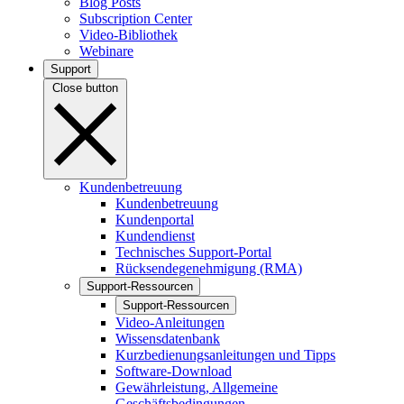
Blog Posts
Subscription Center
Video-Bibliothek
Webinare
Support
Close button
Kundenbetreuung
Kundenbetreuung
Kundenportal
Kundendienst
Technisches Support-Portal
Rücksendegenehmigung (RMA)
Support-Ressourcen
Support-Ressourcen
Video-Anleitungen
Wissensdatenbank
Kurzbedienungsanleitungen und Tipps
Software-Download
Gewährleistung, Allgemeine
Geschäftsbedingungen