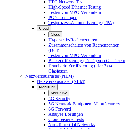
HFC Network Test
High-Speed Ethernet Testing
Testen von MPO-Verbindern
PON-Lösungen
Testprozess-Automatisierung (TPA)
Cloud
Cloud
Hyperscale-Rechenzentren
Zusammenschalten von Rechenzentren
(DCI)
Testen von MPO-Verbindern
Basiszertifizierung (Tier 1) von Glasfasern
Erweiterte Zertifizierung (Tier 2) von
Glasfasern
Netzwerkausrüster (NEM)
Netzwerkausrüster (NEM)
Mobilfunk
Mobilfunk
5G Security
5G Network Equipment Manufacturers
6G Forward
Analyse-Lösungen
Cloudbasierte Tests
Non-Terrestrial Networks