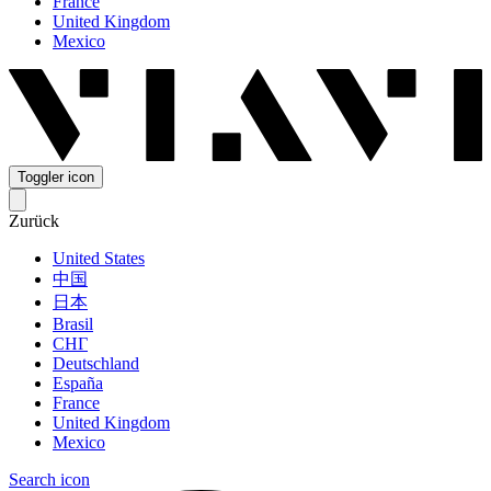
France
United Kingdom
Mexico
Toggler icon
Zurück
United States
中国
日本
Brasil
СНГ
Deutschland
España
France
United Kingdom
Mexico
Search icon