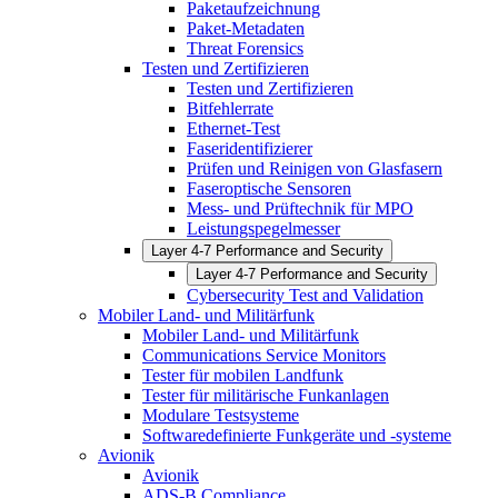
Paketaufzeichnung
Paket-Metadaten
Threat Forensics
Testen und Zertifizieren
Testen und Zertifizieren
Bitfehlerrate
Ethernet-Test
Faseridentifizierer
Prüfen und Reinigen von Glasfasern
Faseroptische Sensoren
Mess- und Prüftechnik für MPO
Leistungspegelmesser
Layer 4-7 Performance and Security
Layer 4-7 Performance and Security
Cybersecurity Test and Validation
Mobiler Land- und Militärfunk
Mobiler Land- und Militärfunk
Communications Service Monitors
Tester für mobilen Landfunk
Tester für militärische Funkanlagen
Modulare Testsysteme
Softwaredefinierte Funkgeräte und -systeme
Avionik
Avionik
ADS-B Compliance