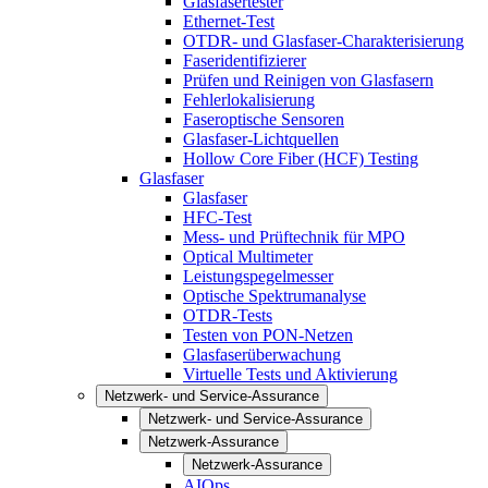
Glasfasertester
Ethernet-Test
OTDR- und Glasfaser-Charakterisierung
Faseridentifizierer
Prüfen und Reinigen von Glasfasern
Fehlerlokalisierung
Faseroptische Sensoren
Glasfaser-Lichtquellen
Hollow Core Fiber (HCF) Testing
Glasfaser
Glasfaser
HFC-Test
Mess- und Prüftechnik für MPO
Optical Multimeter
Leistungspegelmesser
Optische Spektrumanalyse
OTDR-Tests
Testen von PON-Netzen
Glasfaserüberwachung
Virtuelle Tests und Aktivierung
Netzwerk- und Service-Assurance
Netzwerk- und Service-Assurance
Netzwerk-Assurance
Netzwerk-Assurance
AIOps