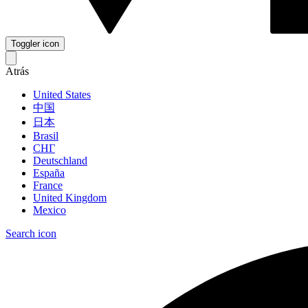
Toggler icon
Atrás
United States
中国
日本
Brasil
СНГ
Deutschland
España
France
United Kingdom
Mexico
Search icon