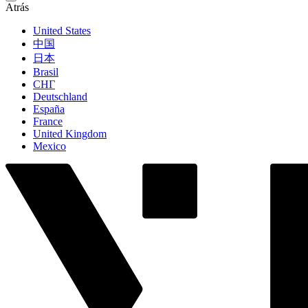
Atrás
United States
中国
日本
Brasil
СНГ
Deutschland
España
France
United Kingdom
Mexico