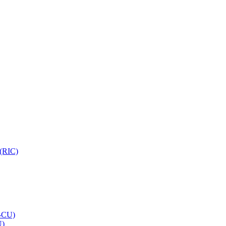
 (RIC)
O-CU)
U)