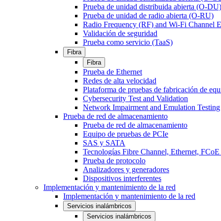
Prueba de unidad distribuida abierta (O-DU
Prueba de unidad de radio abierta (O-RU)
Radio Frequency (RF) and Wi-Fi Channel E
Validación de seguridad
Prueba como servicio (TaaS)
Fibra
Fibra
Prueba de Ethernet
Redes de alta velocidad
Plataforma de pruebas de fabricación de equ
Cybersecurity Test and Validation
Network Impairment and Emulation Testing
Prueba de red de almacenamiento
Prueba de red de almacenamiento
Equipo de pruebas de PCIe
SAS y SATA
Tecnologías Fibre Channel, Ethernet, FC
Prueba de protocolo
Analizadores y generadores
Dispositivos interferentes
Implementación y mantenimiento de la red
Implementación y mantenimiento de la red
Servicios inalámbricos
Servicios inalámbricos