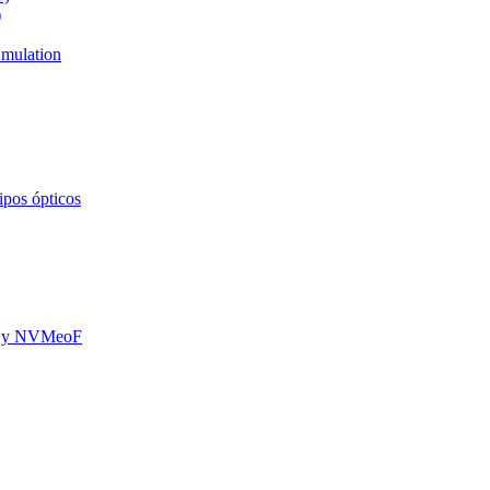
)
mulation
ipos ópticos
oE y NVMeoF