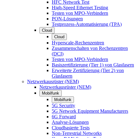
HFC Network Test
High-Speed Ethernet Testing
Testen von MPO-Verbindern
PON-Lösungen
Testprozess-Automatisierung (TPA)
Cloud
Cloud
Hyperscale-Rechenzentren
Zusammenschalten von Rechenzentren
(DCI)
Testen von MPO-Verbindern
Basiszertifizierung (Tier 1) von Glasfasern
Erweiterte Zertifizierung (Tier 2) von
Glasfasern
Netzwerkausrüster (NEM)
Netzwerkausrüster (NEM)
Mobilfunk
Mobilfunk
5G Security
5G Network Equipment Manufacturers
6G Forward
Analyse-Lösungen
Cloudbasierte Tests
Non-Terrestrial Networks