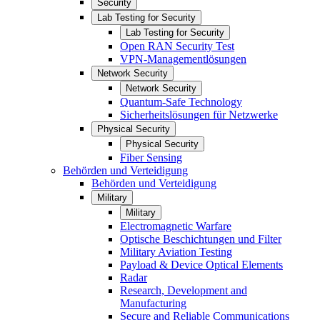
Security
Lab Testing for Security
Lab Testing for Security
Open RAN Security Test
VPN-Managementlösungen
Network Security
Network Security
Quantum-Safe Technology
Sicherheitslösungen für Netzwerke
Physical Security
Physical Security
Fiber Sensing
Behörden und Verteidigung
Behörden und Verteidigung
Military
Military
Electromagnetic Warfare
Optische Beschichtungen und Filter
Military Aviation Testing
Payload & Device Optical Elements
Radar
Research, Development and
Manufacturing
Secure and Reliable Communications