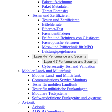
Paketaufzeichnung
Paket-Metadaten
Threat Forensics
Testen und Zertifizieren
Testen und Zertifizieren
Bitfehlerrate
Ethernet-Test
Faseridentifizierer
Prüfen und Reinigen von Glasfasern
Faseroptische Sensoren
Mess- und Prüftechnik für MPO
Leistungspegelmesser
Layer 4-7 Performance and Security
Layer 4-7 Performance and Security
Cybersecurity Test and Validation
Mobiler Land- und Militärfunk
Mobiler Land- und Militärfunk
Communications Service Monitors
Tester für mobilen Landfunk
Tester für militärische Funkanlagen
Modulare Testsysteme
Softwaredefinierte Funkgeräte und -systeme
Avionik
Avionik
ADS-B Compliance