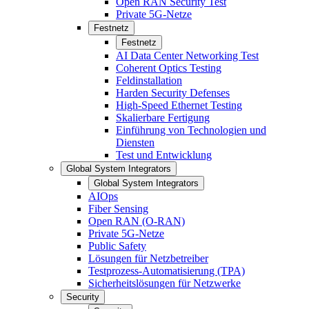
Open RAN Security Test
Private 5G-Netze
Festnetz
Festnetz
AI Data Center Networking Test
Coherent Optics Testing
Feldinstallation
Harden Security Defenses
High-Speed Ethernet Testing
Skalierbare Fertigung
Einführung von Technologien und
Diensten
Test und Entwicklung
Global System Integrators
Global System Integrators
AIOps
Fiber Sensing
Open RAN (O-RAN)
Private 5G-Netze
Public Safety
Lösungen für Netzbetreiber
Testprozess-Automatisierung (TPA)
Sicherheitslösungen für Netzwerke
Security