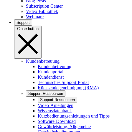
Blog Posts
Subscription Center
Video-Bibliothek
Webinare
Support
Close button
Kundenbetreuung
Kundenbetreuung
Kundenportal
Kundendienst
Technisches Support-Portal
Rücksendegenehmigung (RMA)
Support-Ressourcen
Support-Ressourcen
Video-Anleitungen
Wissensdatenbank
Kurzbedienungsanleitungen und Tipps
Software-Download
Gewährleistung, Allgemeine
Geschäftsbedingungen