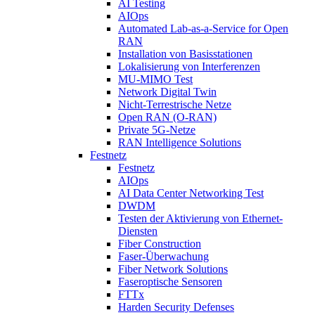
AI Testing
AIOps
Automated Lab-as-a-Service for Open
RAN
Installation von Basisstationen
Lokalisierung von Interferenzen
MU-MIMO Test
Network Digital Twin
Nicht-Terrestrische Netze
Open RAN (O-RAN)
Private 5G-Netze
RAN Intelligence Solutions
Festnetz
Festnetz
AIOps
AI Data Center Networking Test
DWDM
Testen der Aktivierung von Ethernet-
Diensten
Fiber Construction
Faser-Überwachung
Fiber Network Solutions
Faseroptische Sensoren
FTTx
Harden Security Defenses