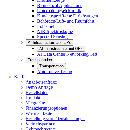
Kraftfahrzeuge
Biomedical Applications
Unterhaltungselektronik
Kundenspezifische Farblösungen
Behörden/Luft- und Raumfahrt
Industriell
NIR-Spektroskopie
Spectral Sensing
AI Infrastructure and OPs
AI Infrastructure and OPs
AI Data Center Networking Test
Transportation
Transportation
Automotive Testing
Kaufen
Angebotsanfrage
Demo Anfrage
Bestellstatus
Kontakt
Mietgeräte
Finanzierungsoptionen
Wie man bestellt
Bestellung von Dienstleistungen
Vertriebspartner
Gebrauchtgeräte