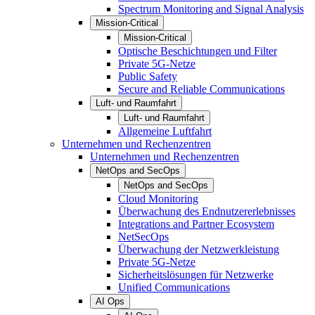
Spectrum Monitoring and Signal Analysis
Mission-Critical
Mission-Critical
Optische Beschichtungen und Filter
Private 5G-Netze
Public Safety
Secure and Reliable Communications
Luft- und Raumfahrt
Luft- und Raumfahrt
Allgemeine Luftfahrt
Unternehmen und Rechenzentren
Unternehmen und Rechenzentren
NetOps and SecOps
NetOps and SecOps
Cloud Monitoring
Überwachung des Endnutzererlebnisses
Integrations and Partner Ecosystem
NetSecOps
Überwachung der Netzwerkleistung
Private 5G-Netze
Sicherheitslösungen für Netzwerke
Unified Communications
AI Ops