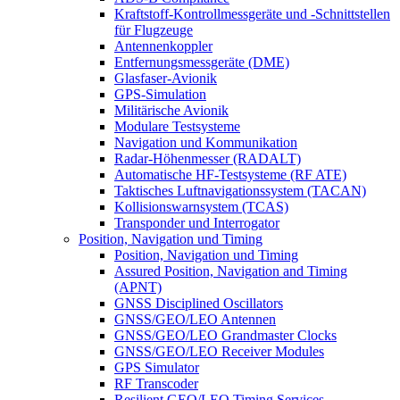
Kraftstoff-Kontrollmessgeräte und -Schnittstellen
für Flugzeuge
Antennenkoppler
Entfernungsmessgeräte (DME)
Glasfaser-Avionik
GPS-Simulation
Militärische Avionik
Modulare Testsysteme
Navigation und Kommunikation
Radar-Höhenmesser (RADALT)
Automatische HF-Testsysteme (RF ATE)
Taktisches Luftnavigationssystem (TACAN)
Kollisionswarnsystem (TCAS)
Transponder und Interrogator
Position, Navigation und Timing
Position, Navigation und Timing
Assured Position, Navigation and Timing
(APNT)
GNSS Disciplined Oscillators
GNSS/GEO/LEO Antennen
GNSS/GEO/LEO Grandmaster Clocks
GNSS/GEO/LEO Receiver Modules
GPS Simulator
RF Transcoder
Resilient GEO/LEO Timing Services