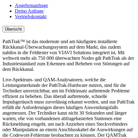
Angebotsanfrage
Demo Anfrage
Vertriebskontakt
Übersicht
PathTrak™ ist das modernste und am häufigsten installierte
Rückkanal-Überwachungssystem auf dem Markt, das zudem
nahtlos in die Feldtester von VIAVI Solutions integriert ist. Mit
weltweit mehr als 750 000 überwachten Nodes gilt PathTrak als der
Industriestandard zum Erkennen und Beheben von Störungen auf
dem Rückkanal.
Live-Spektrum- und QAM-Analysatoren, welche die
Leistungsmerkmale der PathTrak-Hardware nutzen, sind für die
Techniker unverzichtbar, um im Feldeinsatz auftretende Probleme
effizient zu beheben. Das überall auftretende, schnelle
Impulsgeräusch muss zuverlässig erkannt werden, und nur PathTrak
erfüllt die Anforderungen dieses häufigen Anwendungsfalls
angemessen. Der Techniker kann nicht 30 Sekunden und länger
warten, ehe von vorhandenen abfragebasierten Stationen eine
Rückmeldung eingeht, um nach Anziehen eines Steckverbinders
oder Manipulation an einem Anschlusskabel die Auswirkungen auf
die Codewort-Fehlerrate beobachten zu können. Der QAMTrak