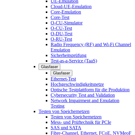
UE-Emulation
Cloud-UE-Emulation
Core-Emulation
Core-Test
O-CU-Simulator
O-CU-Test
O-DU-Test
O-RU-Test
Radio Frequency (RF) and Wi-Fi Channel
Emulation
Sicherheitsprüfung
Test-as-a-Service (TaaS)
Glasfaser
Glasfaser
Ethernet-Test
Hochgeschwindigkeitsnetze
Optische Testplattform für die Produktion
Cybersecurity Test and Validation
Network Impairment and Emulation
Testing
Testen von Speichernetzen
Testen von Speichernetzen
Mess- und Prüftechnik für PCIe
SAS und SATA
Fibre-Channel, Ethernet, FCoE, NVMeoF