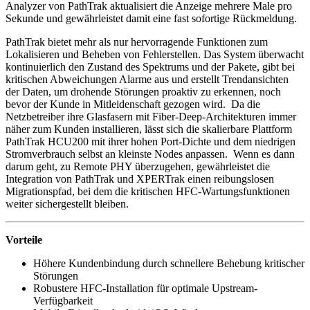
Analyzer von PathTrak aktualisiert die Anzeige mehrere Male pro
Sekunde und gewährleistet damit eine fast sofortige Rückmeldung.
PathTrak bietet mehr als nur hervorragende Funktionen zum
Lokalisieren und Beheben von Fehlerstellen. Das System überwacht
kontinuierlich den Zustand des Spektrums und der Pakete, gibt bei
kritischen Abweichungen Alarme aus und erstellt Trendansichten
der Daten, um drohende Störungen proaktiv zu erkennen, noch
bevor der Kunde in Mitleidenschaft gezogen wird. Da die
Netzbetreiber ihre Glasfasern mit Fiber-Deep-Architekturen immer
näher zum Kunden installieren, lässt sich die skalierbare Plattform
PathTrak HCU200 mit ihrer hohen Port-Dichte und dem niedrigen
Stromverbrauch selbst an kleinste Nodes anpassen. Wenn es dann
darum geht, zu Remote PHY überzugehen, gewährleistet die
Integration von PathTrak und XPERTrak einen reibungslosen
Migrationspfad, bei dem die kritischen HFC-Wartungsfunktionen
weiter sichergestellt bleiben.
Vorteile
Höhere Kundenbindung durch schnellere Behebung kritischer
Störungen
Robustere HFC-Installation für optimale Upstream-
Verfügbarkeit