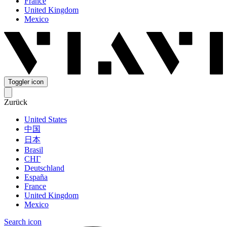
France
United Kingdom
Mexico
Toggler icon
Zurück
United States
中国
日本
Brasil
СНГ
Deutschland
España
France
United Kingdom
Mexico
Search icon