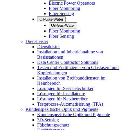
Electric Power Operators
Fiber Monitoring
Fiber Sensing
Oil-Gas-Water
Oil-Gas-Water
Fiber Monitoring
Fiber Sensing
Dienstleister
Dienstleister
Installation und Inbetriebnahme von
Basisstationen
Data Center Contractor Solutions
Testen und Zertifizieren vom Glasfasern und
Kupferleitungen
Installation von Breitbanddiensten im
Heimbereich
Lösungen für Servicetechniker
Lösungen für Installateure
Lösungen für Netzbetreiber
Testprozess-Automatisierung (TPA)
Kundenspezifische Optik und Pigmente
Kundenspezifische Optik und Pigmente
3D-Sensing
Fälschungsschutz