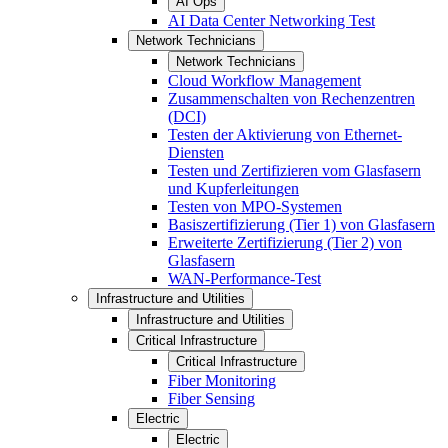
AI Ops
AI Data Center Networking Test
Network Technicians
Network Technicians
Cloud Workflow Management
Zusammenschalten von Rechenzentren
(DCI)
Testen der Aktivierung von Ethernet-
Diensten
Testen und Zertifizieren vom Glasfasern
und Kupferleitungen
Testen von MPO-Systemen
Basiszertifizierung (Tier 1) von Glasfasern
Erweiterte Zertifizierung (Tier 2) von
Glasfasern
WAN-Performance-Test
Infrastructure and Utilities
Infrastructure and Utilities
Critical Infrastructure
Critical Infrastructure
Fiber Monitoring
Fiber Sensing
Electric
Electric