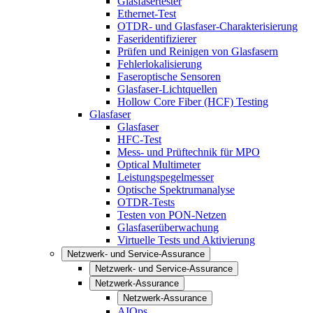
Glasfasertester
Ethernet-Test
OTDR- und Glasfaser-Charakterisierung
Faseridentifizierer
Prüfen und Reinigen von Glasfasern
Fehlerlokalisierung
Faseroptische Sensoren
Glasfaser-Lichtquellen
Hollow Core Fiber (HCF) Testing
Glasfaser
Glasfaser
HFC-Test
Mess- und Prüftechnik für MPO
Optical Multimeter
Leistungspegelmesser
Optische Spektrumanalyse
OTDR-Tests
Testen von PON-Netzen
Glasfaserüberwachung
Virtuelle Tests und Aktivierung
Netzwerk- und Service-Assurance
Netzwerk- und Service-Assurance
Netzwerk-Assurance
Netzwerk-Assurance
AIOps