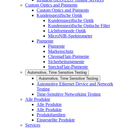
Custom Optics and Pigments
Custom Optics and Pigments
Kundenspezifische Optik
Kundenspezifische Optik
Kundenspezifische Optische Filter
Lichtformende Optik
MicroNIR-Spektrometer
Pigmente
Pigmente
Markenschutz
ChromaFlair-Pigmente
Sicherheitspigmente
SpectraFlair-Pigmente
Automotive, Time Sensitive Testing
Automotive, Time Sensitive Testing
Automotive Ethernet Device and Network
Testing
Time-Sensitive Networking Testing
Alle Produkte
Alle Produkte
Alle Produkte
Produktfamilien
Eingestellte Produkte
Services