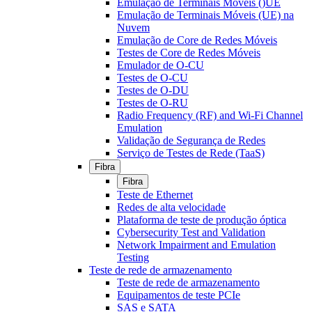
Emulação de Terminais Móveis ()UE
Emulação de Terminais Móveis (UE) na
Nuvem
Emulação de Core de Redes Móveis
Testes de Core de Redes Móveis
Emulador de O-CU
Testes de O-CU
Testes de O-DU
Testes de O-RU
Radio Frequency (RF) and Wi-Fi Channel
Emulation
Validação de Segurança de Redes
Serviço de Testes de Rede (TaaS)
Fibra
Fibra
Teste de Ethernet
Redes de alta velocidade
Plataforma de teste de produção óptica
Cybersecurity Test and Validation
Network Impairment and Emulation
Testing
Teste de rede de armazenamento
Teste de rede de armazenamento
Equipamentos de teste PCIe
SAS e SATA