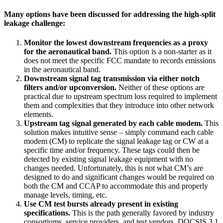
Many options have been discussed for addressing the high-split
leakage challenge:
Monitor the lowest downstream frequencies as a proxy
for the aeronautical band.
This option is a non-starter as it
does not meet the specific FCC mandate to records emissions
in the aeronautical band.
Downstream signal tag transmission via either notch
filters and/or upconversion.
Neither of these options are
practical due to upstream spectrum loss required to implement
them and complexities that they introduce into other network
elements.
Upstream tag signal generated by each cable modem.
This
solution makes intuitive sense – simply command each cable
modem (CM) to replicate the signal leakage tag or CW at a
specific time and/or frequency. These tags could then be
detected by existing signal leakage equipment with no
changes needed. Unfortunately, this is not what CM’s are
designed to do and significant changes would be required on
both the CM and CCAP to accommodate this and properly
manage levels, timing, etc.
Use CM test bursts already present in existing
specifications.
This is the path generally favored by industry
consortiums, service providers, and test vendors. DOCSIS 3.1