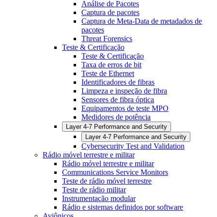
Análise de Pacotes
Captura de pacotes
Captura de Meta-Data de metadados de
pacotes
Threat Forensics
Teste & Certificação
Teste & Certificação
Taxa de erros de bit
Teste de Ethernet
Identificadores de fibras
Limpeza e inspeção de fibra
Sensores de fibra óptica
Equipamentos de teste MPO
Medidores de potência
Layer 4-7 Performance and Security
Layer 4-7 Performance and Security
Cybersecurity Test and Validation
Rádio móvel terrestre e militar
Rádio móvel terrestre e militar
Communications Service Monitors
Teste de rádio móvel terrestre
Teste de rádio militar
Instrumentação modular
Rádio e sistemas definidos por software
Aviônicos