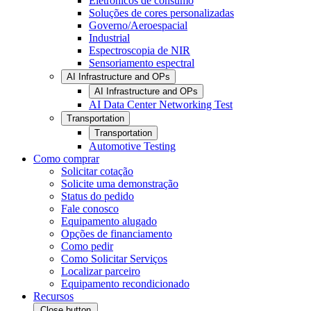
Eletrônicos de consumo
Soluções de cores personalizadas
Governo/Aeroespacial
Industrial
Espectroscopia de NIR
Sensoriamento espectral
AI Infrastructure and OPs
AI Infrastructure and OPs
AI Data Center Networking Test
Transportation
Transportation
Automotive Testing
Como comprar
Solicitar cotação
Solicite uma demonstração
Status do pedido
Fale conosco
Equipamento alugado
Opções de financiamento
Como pedir
Como Solicitar Serviços
Localizar parceiro
Equipamento recondicionado
Recursos
Close button