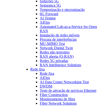
Soluções 5G
Segurança 5G
Temporização e sincronização
6G Forward
AI Testing
AIOps
Automated Lab-as-a-Service for Open
RAN
Instalação de redes móveis
Procura de interferências
MU-MIMO Test
Network Digital Twin
Redes não terrestres
RAN aberta (O-RAN)
Redes 5G privadas
RAN Intelligence Solutions
Rede fixa
Rede fixa
AIOps
AI Data Center Networking Test
DWDM
Teste de ativação de serviços Ethernet
Fiber Construction
Monitoramento de fibra
Fiber Network Solutions