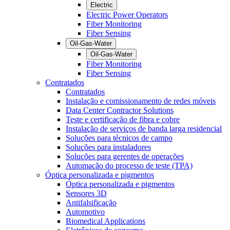
Electric
Electric Power Operators
Fiber Monitoring
Fiber Sensing
Oil-Gas-Water
Oil-Gas-Water
Fiber Monitoring
Fiber Sensing
Contratados
Contratados
Instalação e comissionamento de redes móveis
Data Center Contractor Solutions
Teste e certificação de fibra e cobre
Instalação de serviços de banda larga residencial
Soluções para técnicos de campo
Soluções para instaladores
Soluções para gerentes de operações
Automação do processo de teste (TPA)
Óptica personalizada e pigmentos
Óptica personalizada e pigmentos
Sensores 3D
Antifalsificação
Automotivo
Biomedical Applications