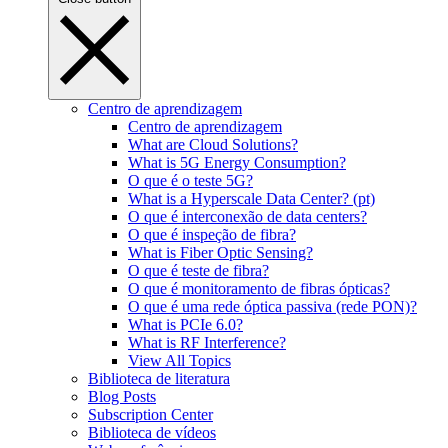
Centro de aprendizagem
Centro de aprendizagem
What are Cloud Solutions?
What is 5G Energy Consumption?
O que é o teste 5G?
What is a Hyperscale Data Center? (pt)
O que é interconexão de data centers?
O que é inspeção de fibra?
What is Fiber Optic Sensing?
O que é teste de fibra?
O que é monitoramento de fibras ópticas?
O que é uma rede óptica passiva (rede PON)?
What is PCIe 6.0?
What is RF Interference?
View All Topics
Biblioteca de literatura
Blog Posts
Subscription Center
Biblioteca de vídeos