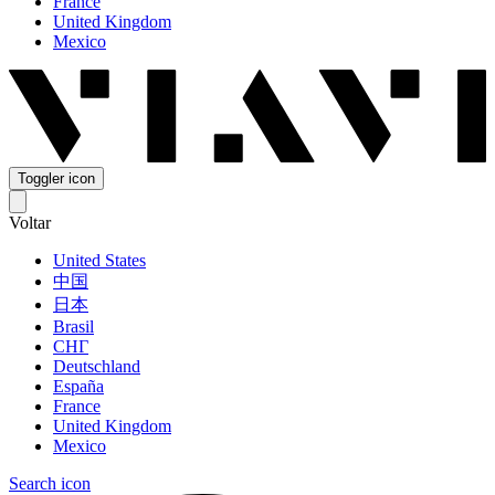
France
United Kingdom
Mexico
Toggler icon
Voltar
United States
中国
日本
Brasil
СНГ
Deutschland
España
France
United Kingdom
Mexico
Search icon