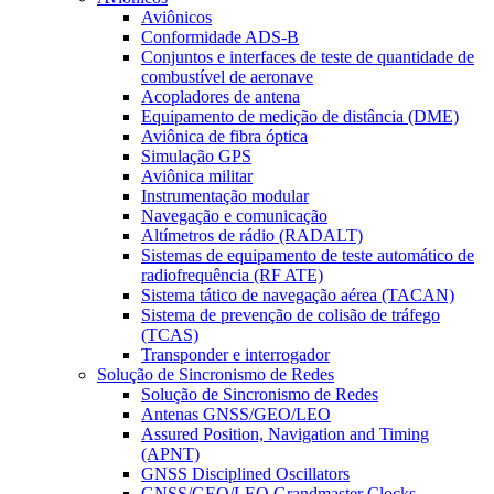
Aviônicos
Conformidade ADS-B
Conjuntos e interfaces de teste de quantidade de
combustível de aeronave
Acopladores de antena
Equipamento de medição de distância (DME)
Aviônica de fibra óptica
Simulação GPS
Aviônica militar
Instrumentação modular
Navegação e comunicação
Altímetros de rádio (RADALT)
Sistemas de equipamento de teste automático de
radiofrequência (RF ATE)
Sistema tático de navegação aérea (TACAN)
Sistema de prevenção de colisão de tráfego
(TCAS)
Transponder e interrogador
Solução de Sincronismo de Redes
Solução de Sincronismo de Redes
Antenas GNSS/GEO/LEO
Assured Position, Navigation and Timing
(APNT)
GNSS Disciplined Oscillators
GNSS/GEO/LEO Grandmaster Clocks