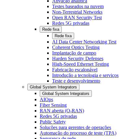
Ativação analítica
Testes baseados na nuvem
Non-Terrestrial Networks
Open RAN Security Test
Redes 5G privadas
Rede fixa
Rede fixa
AI Data Center Networking Test
Coherent Optics Testing
Implantação de campo
Harden Security Defenses
High-Speed Ethernet Testing
Fabricação escalonável
Introdução a tecnologia e serviços
Teste e desenvolvimento
Global System Integrators
Global System Integrators
AIOps
Fiber Sensing
RAN aberta (O-RAN)
Redes 5G privadas
Public Safety
Soluções para gerentes de operações
Automação do processo de teste (TPA)
Segurança de rede