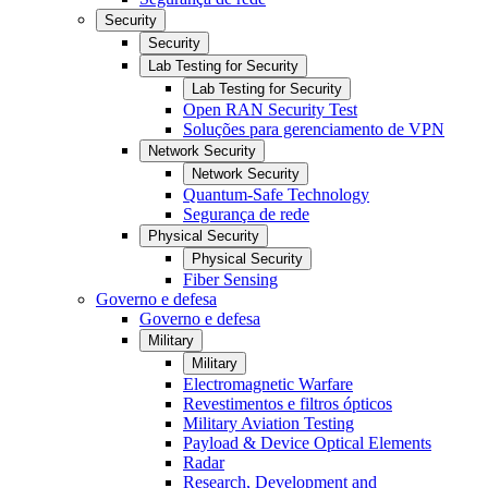
Security
Security
Lab Testing for Security
Lab Testing for Security
Open RAN Security Test
Soluções para gerenciamento de VPN
Network Security
Network Security
Quantum-Safe Technology
Segurança de rede
Physical Security
Physical Security
Fiber Sensing
Governo e defesa
Governo e defesa
Military
Military
Electromagnetic Warfare
Revestimentos e filtros ópticos
Military Aviation Testing
Payload & Device Optical Elements
Radar
Research, Development and