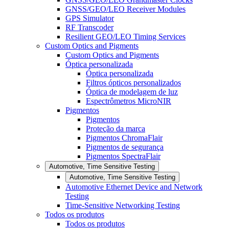
GNSS/GEO/LEO Receiver Modules
GPS Simulator
RF Transcoder
Resilient GEO/LEO Timing Services
Custom Optics and Pigments
Custom Optics and Pigments
Óptica personalizada
Óptica personalizada
Filtros ópticos personalizados
Óptica de modelagem de luz
Espectrômetros MicroNIR
Pigmentos
Pigmentos
Proteção da marca
Pigmentos ChromaFlair
Pigmentos de segurança
Pigmentos SpectraFlair
Automotive, Time Sensitive Testing
Automotive, Time Sensitive Testing
Automotive Ethernet Device and Network
Testing
Time-Sensitive Networking Testing
Todos os produtos
Todos os produtos