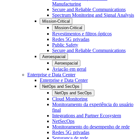
Manufacturing
Secure and Reliable Communications
Spectrum Monitoring and Signal Analysis
Mission-Critical
Mission-Critical
Revestimentos e filtros ópticos
Redes 5G privadas
Public Safety
Secure and Reliable Communications
Aeroespacial
Aeroespacial
Aviação em geral
Enterprise e Data Center
Enterprise e Data Center
NetOps and SecOps
NetOps and SecOps
Cloud Monitoring
Monitoramento da experiência do usuário
final
Integrations and Partner Ecosystem
NetSecOps
Monitoramento do desempenho de rede
Redes 5G privadas
Segurança de rede