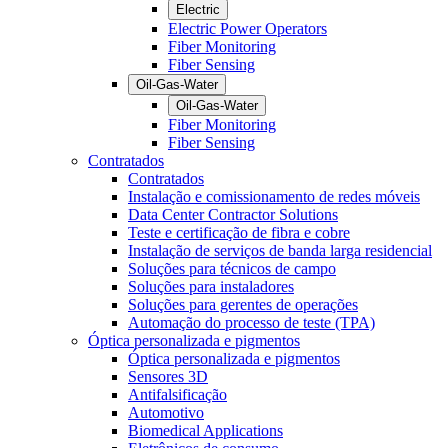
Electric
Electric Power Operators
Fiber Monitoring
Fiber Sensing
Oil-Gas-Water
Oil-Gas-Water
Fiber Monitoring
Fiber Sensing
Contratados
Contratados
Instalação e comissionamento de redes móveis
Data Center Contractor Solutions
Teste e certificação de fibra e cobre
Instalação de serviços de banda larga residencial
Soluções para técnicos de campo
Soluções para instaladores
Soluções para gerentes de operações
Automação do processo de teste (TPA)
Óptica personalizada e pigmentos
Óptica personalizada e pigmentos
Sensores 3D
Antifalsificação
Automotivo
Biomedical Applications