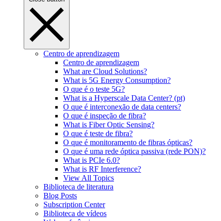
Centro de aprendizagem
Centro de aprendizagem
What are Cloud Solutions?
What is 5G Energy Consumption?
O que é o teste 5G?
What is a Hyperscale Data Center? (pt)
O que é interconexão de data centers?
O que é inspeção de fibra?
What is Fiber Optic Sensing?
O que é teste de fibra?
O que é monitoramento de fibras ópticas?
O que é uma rede óptica passiva (rede PON)?
What is PCIe 6.0?
What is RF Interference?
View All Topics
Biblioteca de literatura
Blog Posts
Subscription Center
Biblioteca de vídeos