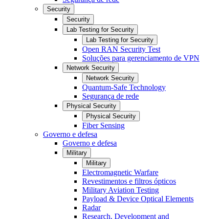
Security
Security
Lab Testing for Security
Lab Testing for Security
Open RAN Security Test
Soluções para gerenciamento de VPN
Network Security
Network Security
Quantum-Safe Technology
Segurança de rede
Physical Security
Physical Security
Fiber Sensing
Governo e defesa
Governo e defesa
Military
Military
Electromagnetic Warfare
Revestimentos e filtros ópticos
Military Aviation Testing
Payload & Device Optical Elements
Radar
Research, Development and