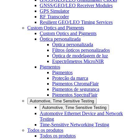
GNSS/GEO/LEO Receiver Modules
GPS Simulator
RF Transcoder
Resilient GEO/LEO Timing Services
Custom Optics and Pigments
Custom Optics and Pigments
Óptica personalizada
Óptica personalizada
Filtros ópticos personalizados
Óptica de modelagem de luz
Espectrômetros MicroNIR
Pigmentos
Pigmentos
Proteção da marca
Pigmentos ChromaFlair
Pigmentos de segurança
Pigmentos SpectraFlair
Automotive, Time Sensitive Testing
Automotive, Time Sensitive Testing
Automotive Ethernet Device and Network
Testing
Time-Sensitive Networking Testing
Todos os produtos
Todos os produtos