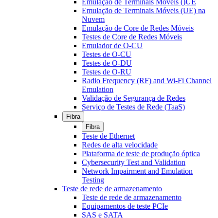
Emulação de Terminais Móveis ()UE
Emulação de Terminais Móveis (UE) na
Nuvem
Emulação de Core de Redes Móveis
Testes de Core de Redes Móveis
Emulador de O-CU
Testes de O-CU
Testes de O-DU
Testes de O-RU
Radio Frequency (RF) and Wi-Fi Channel
Emulation
Validação de Segurança de Redes
Serviço de Testes de Rede (TaaS)
Fibra
Fibra
Teste de Ethernet
Redes de alta velocidade
Plataforma de teste de produção óptica
Cybersecurity Test and Validation
Network Impairment and Emulation
Testing
Teste de rede de armazenamento
Teste de rede de armazenamento
Equipamentos de teste PCIe
SAS e SATA