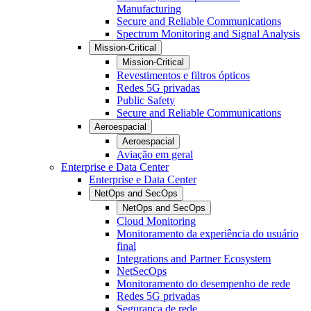
Manufacturing
Secure and Reliable Communications
Spectrum Monitoring and Signal Analysis
Mission-Critical
Mission-Critical
Revestimentos e filtros ópticos
Redes 5G privadas
Public Safety
Secure and Reliable Communications
Aeroespacial
Aeroespacial
Aviação em geral
Enterprise e Data Center
Enterprise e Data Center
NetOps and SecOps
NetOps and SecOps
Cloud Monitoring
Monitoramento da experiência do usuário
final
Integrations and Partner Ecosystem
NetSecOps
Monitoramento do desempenho de rede
Redes 5G privadas
Segurança de rede