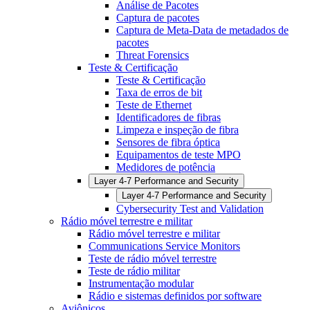
Análise de Pacotes
Captura de pacotes
Captura de Meta-Data de metadados de
pacotes
Threat Forensics
Teste & Certificação
Teste & Certificação
Taxa de erros de bit
Teste de Ethernet
Identificadores de fibras
Limpeza e inspeção de fibra
Sensores de fibra óptica
Equipamentos de teste MPO
Medidores de potência
Layer 4-7 Performance and Security
Layer 4-7 Performance and Security
Cybersecurity Test and Validation
Rádio móvel terrestre e militar
Rádio móvel terrestre e militar
Communications Service Monitors
Teste de rádio móvel terrestre
Teste de rádio militar
Instrumentação modular
Rádio e sistemas definidos por software
Aviônicos