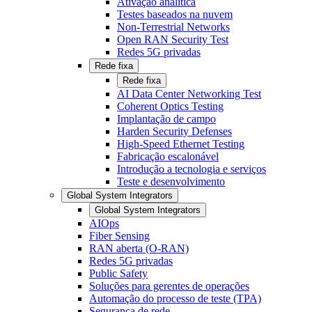
Ativação analítica
Testes baseados na nuvem
Non-Terrestrial Networks
Open RAN Security Test
Redes 5G privadas
Rede fixa
Rede fixa
AI Data Center Networking Test
Coherent Optics Testing
Implantação de campo
Harden Security Defenses
High-Speed Ethernet Testing
Fabricação escalonável
Introdução a tecnologia e serviços
Teste e desenvolvimento
Global System Integrators
Global System Integrators
AIOps
Fiber Sensing
RAN aberta (O-RAN)
Redes 5G privadas
Public Safety
Soluções para gerentes de operações
Automação do processo de teste (TPA)
Segurança de rede