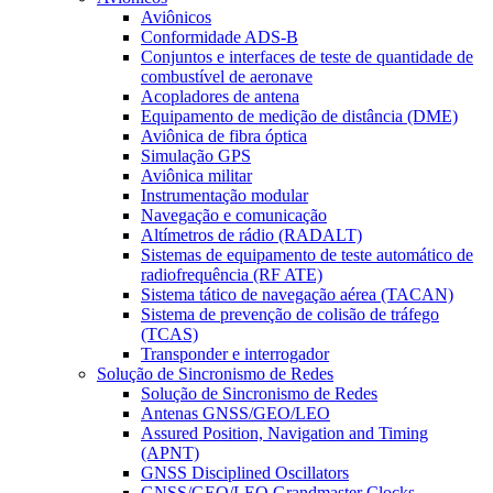
Aviônicos
Conformidade ADS-B
Conjuntos e interfaces de teste de quantidade de
combustível de aeronave
Acopladores de antena
Equipamento de medição de distância (DME)
Aviônica de fibra óptica
Simulação GPS
Aviônica militar
Instrumentação modular
Navegação e comunicação
Altímetros de rádio (RADALT)
Sistemas de equipamento de teste automático de
radiofrequência (RF ATE)
Sistema tático de navegação aérea (TACAN)
Sistema de prevenção de colisão de tráfego
(TCAS)
Transponder e interrogador
Solução de Sincronismo de Redes
Solução de Sincronismo de Redes
Antenas GNSS/GEO/LEO
Assured Position, Navigation and Timing
(APNT)
GNSS Disciplined Oscillators
GNSS/GEO/LEO Grandmaster Clocks