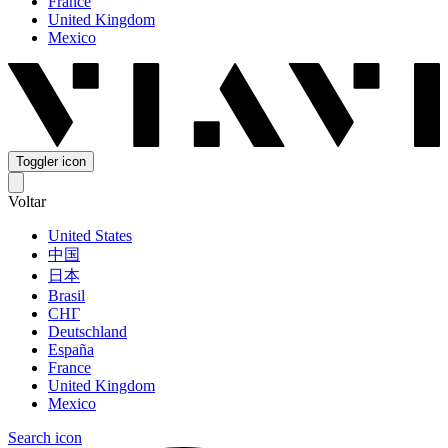
France
United Kingdom
Mexico
Toggler icon
Voltar
United States
中国
日本
Brasil
СНГ
Deutschland
España
France
United Kingdom
Mexico
Search icon