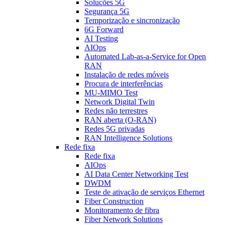
Soluções 5G
Segurança 5G
Temporização e sincronização
6G Forward
AI Testing
AIOps
Automated Lab-as-a-Service for Open
RAN
Instalação de redes móveis
Procura de interferências
MU-MIMO Test
Network Digital Twin
Redes não terrestres
RAN aberta (O-RAN)
Redes 5G privadas
RAN Intelligence Solutions
Rede fixa
Rede fixa
AIOps
AI Data Center Networking Test
DWDM
Teste de ativação de serviços Ethernet
Fiber Construction
Monitoramento de fibra
Fiber Network Solutions