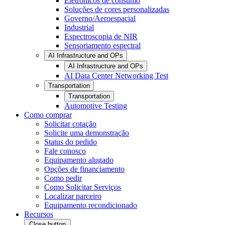
Eletrônicos de consumo
Soluções de cores personalizadas
Governo/Aeroespacial
Industrial
Espectroscopia de NIR
Sensoriamento espectral
AI Infrastructure and OPs
AI Infrastructure and OPs
AI Data Center Networking Test
Transportation
Transportation
Automotive Testing
Como comprar
Solicitar cotação
Solicite uma demonstração
Status do pedido
Fale conosco
Equipamento alugado
Opções de financiamento
Como pedir
Como Solicitar Serviços
Localizar parceiro
Equipamento recondicionado
Recursos
Close button