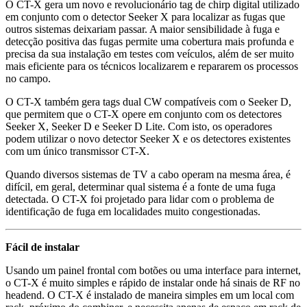
O CT-X gera um novo e revolucionário tag de chirp digital utilizado
em conjunto com o detector Seeker X para localizar as fugas que
outros sistemas deixariam passar. A maior sensibilidade à fuga e
detecção positiva das fugas permite uma cobertura mais profunda e
precisa da sua instalação em testes com veículos, além de ser muito
mais eficiente para os técnicos localizarem e repararem os processos
no campo.
O CT-X também gera tags dual CW compatíveis com o Seeker D,
que permitem que o CT-X opere em conjunto com os detectores
Seeker X , Seeker D e Seeker D Lite. Com isto, os operadores
podem utilizar o novo detector Seeker X e os detectores existentes
com um único transmissor CT-X.
Quando diversos sistemas de TV a cabo operam na mesma área, é
difícil, em geral, determinar qual sistema é a fonte de uma fuga
detectada. O CT-X foi projetado para lidar com o problema de
identificação de fuga em localidades muito congestionadas.
Fácil de instalar
Usando um painel frontal com botões ou uma interface para internet,
o CT-X é muito simples e rápido de instalar onde há sinais de RF no
headend. O CT-X é instalado de maneira simples em um local com