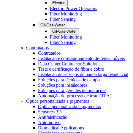
Electric
Electric Power Operators
Fiber Monitoring
Fiber Sensing
Oil-Gas-Water
Oil-Gas-Water
Fiber Monitoring
Fiber Sensing
Contratados
Contratados
Instalação e comissionamento de redes móveis
Data Center Contractor Solutions
Teste e certificação de fibra e cobre
Instalação de serviços de banda larga residencial
Soluções para técnicos de campo
Soluções para instaladores
Soluções para gerentes de operações
Automação do processo de teste (TPA)
Óptica personalizada e pigmentos
Óptica personalizada e pigmentos
Sensores 3D
Antifalsificação
Automotivo
Biomedical Applications