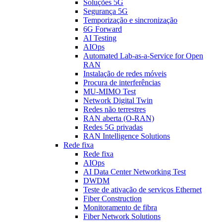
Soluções 5G
Segurança 5G
Temporização e sincronização
6G Forward
AI Testing
AIOps
Automated Lab-as-a-Service for Open
RAN
Instalação de redes móveis
Procura de interferências
MU-MIMO Test
Network Digital Twin
Redes não terrestres
RAN aberta (O-RAN)
Redes 5G privadas
RAN Intelligence Solutions
Rede fixa
Rede fixa
AIOps
AI Data Center Networking Test
DWDM
Teste de ativação de serviços Ethernet
Fiber Construction
Monitoramento de fibra
Fiber Network Solutions