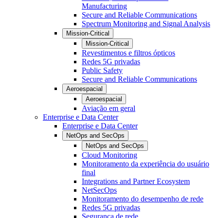
Manufacturing
Secure and Reliable Communications
Spectrum Monitoring and Signal Analysis
Mission-Critical
Mission-Critical
Revestimentos e filtros ópticos
Redes 5G privadas
Public Safety
Secure and Reliable Communications
Aeroespacial
Aeroespacial
Aviação em geral
Enterprise e Data Center
Enterprise e Data Center
NetOps and SecOps
NetOps and SecOps
Cloud Monitoring
Monitoramento da experiência do usuário
final
Integrations and Partner Ecosystem
NetSecOps
Monitoramento do desempenho de rede
Redes 5G privadas
Segurança de rede