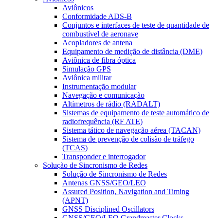
Aviônicos
Conformidade ADS-B
Conjuntos e interfaces de teste de quantidade de
combustível de aeronave
Acopladores de antena
Equipamento de medição de distância (DME)
Aviônica de fibra óptica
Simulação GPS
Aviônica militar
Instrumentação modular
Navegação e comunicação
Altímetros de rádio (RADALT)
Sistemas de equipamento de teste automático de
radiofrequência (RF ATE)
Sistema tático de navegação aérea (TACAN)
Sistema de prevenção de colisão de tráfego
(TCAS)
Transponder e interrogador
Solução de Sincronismo de Redes
Solução de Sincronismo de Redes
Antenas GNSS/GEO/LEO
Assured Position, Navigation and Timing
(APNT)
GNSS Disciplined Oscillators
GNSS/GEO/LEO Grandmaster Clocks