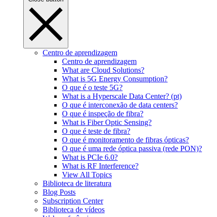
Centro de aprendizagem
Centro de aprendizagem
What are Cloud Solutions?
What is 5G Energy Consumption?
O que é o teste 5G?
What is a Hyperscale Data Center? (pt)
O que é interconexão de data centers?
O que é inspeção de fibra?
What is Fiber Optic Sensing?
O que é teste de fibra?
O que é monitoramento de fibras ópticas?
O que é uma rede óptica passiva (rede PON)?
What is PCIe 6.0?
What is RF Interference?
View All Topics
Biblioteca de literatura
Blog Posts
Subscription Center
Biblioteca de vídeos