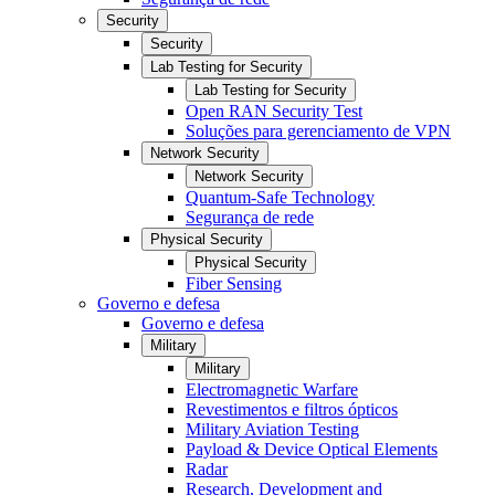
Security
Security
Lab Testing for Security
Lab Testing for Security
Open RAN Security Test
Soluções para gerenciamento de VPN
Network Security
Network Security
Quantum-Safe Technology
Segurança de rede
Physical Security
Physical Security
Fiber Sensing
Governo e defesa
Governo e defesa
Military
Military
Electromagnetic Warfare
Revestimentos e filtros ópticos
Military Aviation Testing
Payload & Device Optical Elements
Radar
Research, Development and