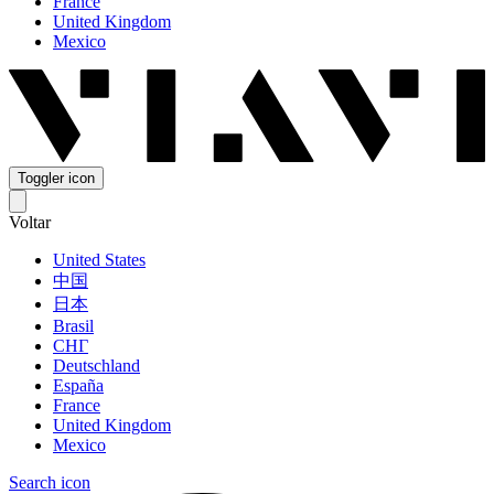
France
United Kingdom
Mexico
Toggler icon
Voltar
United States
中国
日本
Brasil
СНГ
Deutschland
España
France
United Kingdom
Mexico
Search icon