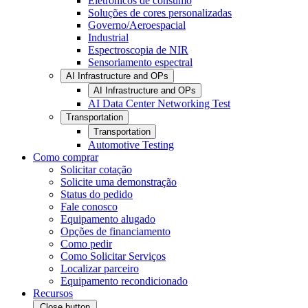
Eletrônicos de consumo
Soluções de cores personalizadas
Governo/Aeroespacial
Industrial
Espectroscopia de NIR
Sensoriamento espectral
AI Infrastructure and OPs
AI Infrastructure and OPs
AI Data Center Networking Test
Transportation
Transportation
Automotive Testing
Como comprar
Solicitar cotação
Solicite uma demonstração
Status do pedido
Fale conosco
Equipamento alugado
Opções de financiamento
Como pedir
Como Solicitar Serviços
Localizar parceiro
Equipamento recondicionado
Recursos
Close button