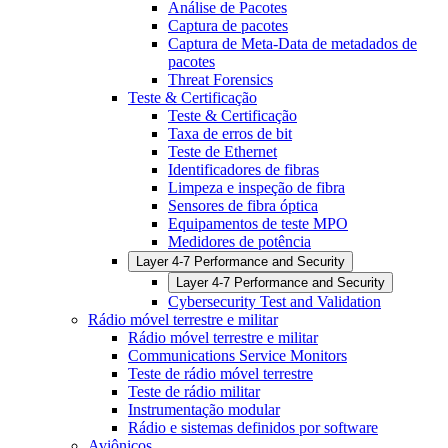
Análise de Pacotes
Captura de pacotes
Captura de Meta-Data de metadados de
pacotes
Threat Forensics
Teste & Certificação
Teste & Certificação
Taxa de erros de bit
Teste de Ethernet
Identificadores de fibras
Limpeza e inspeção de fibra
Sensores de fibra óptica
Equipamentos de teste MPO
Medidores de potência
Layer 4-7 Performance and Security
Layer 4-7 Performance and Security
Cybersecurity Test and Validation
Rádio móvel terrestre e militar
Rádio móvel terrestre e militar
Communications Service Monitors
Teste de rádio móvel terrestre
Teste de rádio militar
Instrumentação modular
Rádio e sistemas definidos por software
Aviônicos