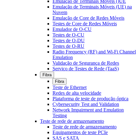
Emulação de Terminais Móveis ()UE
Emulação de Terminais Móveis (UE) na
Nuvem
Emulação de Core de Redes Móveis
Testes de Core de Redes Móveis
Emulador de O-CU
Testes de O-CU
Testes de O-DU
Testes de O-RU
Radio Frequency (RF) and Wi-Fi Channel
Emulation
Validação de Segurança de Redes
Serviço de Testes de Rede (TaaS)
Fibra
Fibra
Teste de Ethernet
Redes de alta velocidade
Plataforma de teste de produção óptica
Cybersecurity Test and Validation
Network Impairment and Emulation
Testing
Teste de rede de armazenamento
Teste de rede de armazenamento
Equipamentos de teste PCIe
SAS e SATA