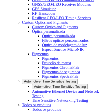
GNSS/GEO/LEO Receiver Modules
GPS Simulator
RF Transcoder
Resilient GEO/LEO Timing Services
Custom Optics and Pigments
Custom Optics and Pigments
Óptica personalizada
Óptica personalizada
Filtros ópticos personalizados
Óptica de modelagem de luz
Espectrômetros MicroNIR
Pigmentos
Pigmentos
Proteção da marca
Pigmentos ChromaFlair
Pigmentos de segurança
Pigmentos SpectraFlair
Automotive, Time Sensitive Testing
Automotive, Time Sensitive Testing
Automotive Ethernet Device and Network
Testing
Time-Sensitive Networking Testing
Todos os produtos
Todos os produtos