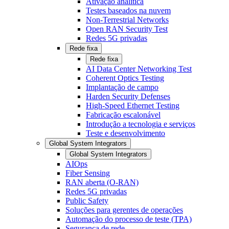
Ativação analítica
Testes baseados na nuvem
Non-Terrestrial Networks
Open RAN Security Test
Redes 5G privadas
Rede fixa
Rede fixa
AI Data Center Networking Test
Coherent Optics Testing
Implantação de campo
Harden Security Defenses
High-Speed Ethernet Testing
Fabricação escalonável
Introdução a tecnologia e serviços
Teste e desenvolvimento
Global System Integrators
Global System Integrators
AIOps
Fiber Sensing
RAN aberta (O-RAN)
Redes 5G privadas
Public Safety
Soluções para gerentes de operações
Automação do processo de teste (TPA)
Segurança de rede