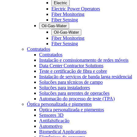
Electric
Electric Power Operators
Fiber Monitoring
Fiber Sensing
Oil-Gas-Water
Oil-Gas-Water
Fiber Monitoring
Fiber Sensing
Contratados
Contratados
Instalação e comissionamento de redes móveis
Data Center Contractor Solutions
Teste e certificação de fibra e cobre
Instalação de serviços de banda larga residencial
Soluções para técnicos de campo
Soluções para instaladores
Soluções para gerentes de operações
Automação do processo de teste (TPA)
Óptica personalizada e pigmentos
Óptica personalizada e pigmentos
Sensores 3D
Antifalsificação
Automotivo
Biomedical Applications