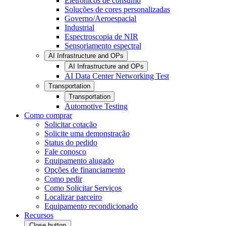
Eletrônicos de consumo
Soluções de cores personalizadas
Governo/Aeroespacial
Industrial
Espectroscopia de NIR
Sensoriamento espectral
AI Infrastructure and OPs
AI Infrastructure and OPs
AI Data Center Networking Test
Transportation
Transportation
Automotive Testing
Como comprar
Solicitar cotação
Solicite uma demonstração
Status do pedido
Fale conosco
Equipamento alugado
Opções de financiamento
Como pedir
Como Solicitar Serviços
Localizar parceiro
Equipamento recondicionado
Recursos
Close button