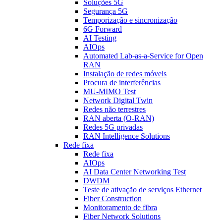
Soluções 5G
Segurança 5G
Temporização e sincronização
6G Forward
AI Testing
AIOps
Automated Lab-as-a-Service for Open
RAN
Instalação de redes móveis
Procura de interferências
MU-MIMO Test
Network Digital Twin
Redes não terrestres
RAN aberta (O-RAN)
Redes 5G privadas
RAN Intelligence Solutions
Rede fixa
Rede fixa
AIOps
AI Data Center Networking Test
DWDM
Teste de ativação de serviços Ethernet
Fiber Construction
Monitoramento de fibra
Fiber Network Solutions