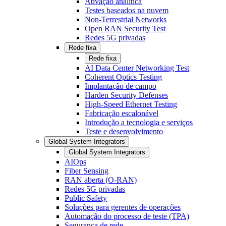
Ativação analítica
Testes baseados na nuvem
Non-Terrestrial Networks
Open RAN Security Test
Redes 5G privadas
Rede fixa
Rede fixa
AI Data Center Networking Test
Coherent Optics Testing
Implantação de campo
Harden Security Defenses
High-Speed Ethernet Testing
Fabricação escalonável
Introdução a tecnologia e serviços
Teste e desenvolvimento
Global System Integrators
Global System Integrators
AIOps
Fiber Sensing
RAN aberta (O-RAN)
Redes 5G privadas
Public Safety
Soluções para gerentes de operações
Automação do processo de teste (TPA)
Segurança de rede