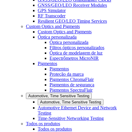
GNSS/GEO/LEO Receiver Modules
GPS Simulator
RF Transcoder
Resilient GEO/LEO Timing Services
Custom Optics and Pigments
Custom Optics and Pigments
Óptica personalizada
Óptica personalizada
Filtros ópticos personalizados
Óptica de modelagem de luz
Espectrômetros MicroNIR
Pigmentos
Pigmentos
Proteção da marca
Pigmentos ChromaFlair
Pigmentos de segurança
Pigmentos SpectraFlair
Automotive, Time Sensitive Testing
Automotive, Time Sensitive Testing
Automotive Ethernet Device and Network
Testing
Time-Sensitive Networking Testing
Todos os produtos
Todos os produtos