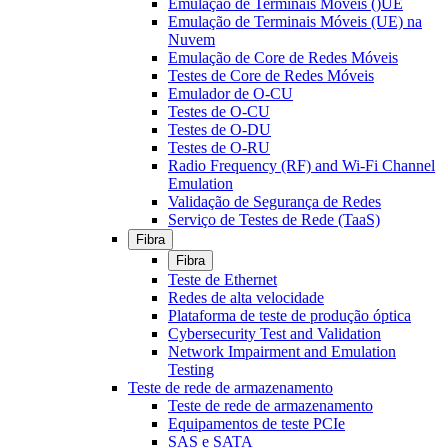
Emulação de Terminais Móveis ()UE
Emulação de Terminais Móveis (UE) na
Nuvem
Emulação de Core de Redes Móveis
Testes de Core de Redes Móveis
Emulador de O-CU
Testes de O-CU
Testes de O-DU
Testes de O-RU
Radio Frequency (RF) and Wi-Fi Channel
Emulation
Validação de Segurança de Redes
Serviço de Testes de Rede (TaaS)
Fibra
Fibra
Teste de Ethernet
Redes de alta velocidade
Plataforma de teste de produção óptica
Cybersecurity Test and Validation
Network Impairment and Emulation
Testing
Teste de rede de armazenamento
Teste de rede de armazenamento
Equipamentos de teste PCIe
SAS e SATA