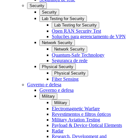
Security
Security
Lab Testing for Security
Lab Testing for Security
Open RAN Security Test
Soluções para gerenciamento de VPN
Network Security
Network Security
Quantum-Safe Technology
Segurança de rede
Physical Security
Physical Security
Fiber Sensing
Governo e defesa
Governo e defesa
Military
Military
Electromagnetic Warfare
Revestimentos e filtros ópticos
Military Aviation Testing
Payload & Device Optical Elements
Radar
Research, Development and