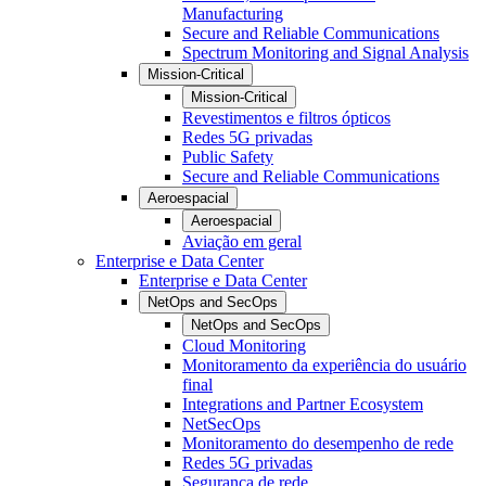
Manufacturing
Secure and Reliable Communications
Spectrum Monitoring and Signal Analysis
Mission-Critical
Mission-Critical
Revestimentos e filtros ópticos
Redes 5G privadas
Public Safety
Secure and Reliable Communications
Aeroespacial
Aeroespacial
Aviação em geral
Enterprise e Data Center
Enterprise e Data Center
NetOps and SecOps
NetOps and SecOps
Cloud Monitoring
Monitoramento da experiência do usuário
final
Integrations and Partner Ecosystem
NetSecOps
Monitoramento do desempenho de rede
Redes 5G privadas
Segurança de rede