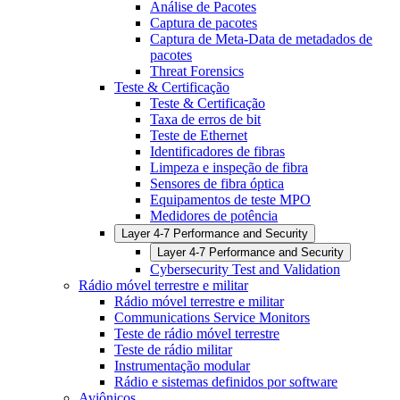
Análise de Pacotes
Captura de pacotes
Captura de Meta-Data de metadados de
pacotes
Threat Forensics
Teste & Certificação
Teste & Certificação
Taxa de erros de bit
Teste de Ethernet
Identificadores de fibras
Limpeza e inspeção de fibra
Sensores de fibra óptica
Equipamentos de teste MPO
Medidores de potência
Layer 4-7 Performance and Security
Layer 4-7 Performance and Security
Cybersecurity Test and Validation
Rádio móvel terrestre e militar
Rádio móvel terrestre e militar
Communications Service Monitors
Teste de rádio móvel terrestre
Teste de rádio militar
Instrumentação modular
Rádio e sistemas definidos por software
Aviônicos