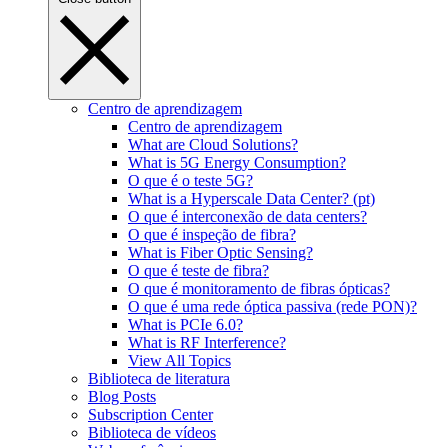
Centro de aprendizagem
Centro de aprendizagem
What are Cloud Solutions?
What is 5G Energy Consumption?
O que é o teste 5G?
What is a Hyperscale Data Center? (pt)
O que é interconexão de data centers?
O que é inspeção de fibra?
What is Fiber Optic Sensing?
O que é teste de fibra?
O que é monitoramento de fibras ópticas?
O que é uma rede óptica passiva (rede PON)?
What is PCIe 6.0?
What is RF Interference?
View All Topics
Biblioteca de literatura
Blog Posts
Subscription Center
Biblioteca de vídeos