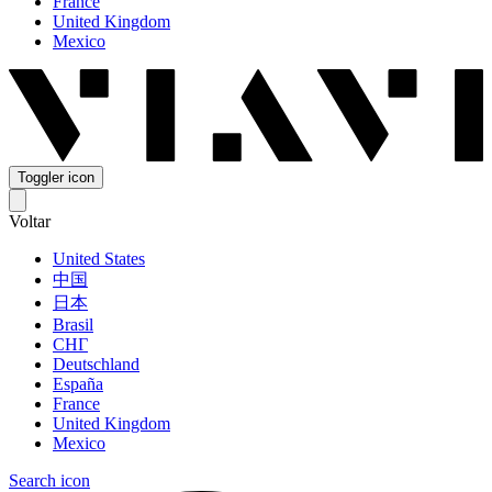
France
United Kingdom
Mexico
Toggler icon
Voltar
United States
中国
日本
Brasil
СНГ
Deutschland
España
France
United Kingdom
Mexico
Search icon