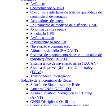
Aviônicos
Conformidade ADS-B
Conjuntos e interfaces de teste de quantidade de
combustível de aeronave
Acopladores de antena
Equipamento de medição de distância (DME)
Aviônica de fibra óptica
Simulação GPS
Aviônica militar
Instrumentação modular
Navegação e comunicação
Altímetros de rádio (RADALT)
Sistemas de equipamento de teste automático de
radiofrequência (RF ATE)
Sistema tático de navegação aérea (TACAN)
Sistema de prevenção de colisão de tráfego
(TCAS)
Transponder e interrogador
Solução de Sincronismo de Redes
Solução de Sincronismo de Redes
Antenas GNSS/GEO/LEO
Assured Position, Navigation and Timing
(APNT)
GNSS Disciplined Oscillators
GNSS/GEO/LEO Grandmaster Clocks