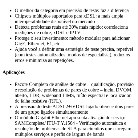
O melhor da categoria em precisão de teste: faz a diferença
Chipsets múltiplos suportados para xDSL: a mais ampla
interoperabilidade disponível no mercado
Detecta problemas reais até 30% mais rápido: correlaciona
medições de cobre, xDSL e IPTV
Protege o seu investimento: método modular para adicionar
GigE, Ethernet, E1, etc.
Ajuda você a definir uma estratégia de teste precisa, repetível
(com testes automatizados, modos de especialista), reduz os
erros e minimiza as repetições.
Aplicações
Pacote Completo de análise de cobre – qualificação, provisão
e resolução de problemas de pares de cobre – inclui DVOM,
aberto, TDR, wideband TIMS, ruído espectral e localizador
de falha resistiva (RFL).
A precisão do teste ADSL2+/VDSL ligado oferece dois pares
de um grupo ligados simultaneamente
O módulo Gigabit Ethernet apresenta ativação de serviço
SAMComplete/ ITU-T Y.1564 - Verificação automática e
resolução de problemas de SLA para circuitos que carregam
múltiplos serviços e perfis de largura de banda.