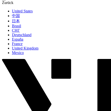
Zurück
United States
中国
日本
Brasil
СНГ
Deutschland
España
France
United Kingdom
Mexico