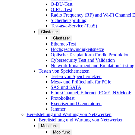
O-DU-Test
O-RU-Test
Radio Frequency (RF) and Wi-Fi Channel E
Sicherheitsprüfung
Test-as-a-Service (TaaS)
Glasfaser
Glasfaser
Ethernet-Test
Hochgeschwindigkeitsnetze
Optische Testplattform für die Produktion
Cybersecurity Test and Validation
Network Impairment and Emulation Testing
Testen von Speichernetzen
Testen von Speichernetzen
Mess- und Prüftechnik für PCIe
SAS und SATA
Fibre-Channel, Ethernet, FCoE, NVMeoF
Protokolltest
Exerciser und Generatoren
Jammer
Bereitstellung und Wartung von Netzwerken
Bereitstellung und Wartung von Netzwerken
Mobilfunk
Mobilfunk