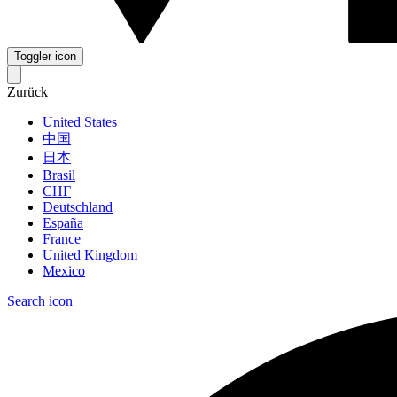
Toggler icon
Zurück
United States
中国
日本
Brasil
СНГ
Deutschland
España
France
United Kingdom
Mexico
Search icon