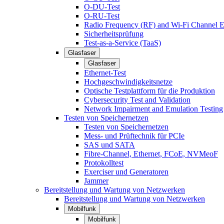
O-DU-Test
O-RU-Test
Radio Frequency (RF) and Wi-Fi Channel E
Sicherheitsprüfung
Test-as-a-Service (TaaS)
Glasfaser
Glasfaser
Ethernet-Test
Hochgeschwindigkeitsnetze
Optische Testplattform für die Produktion
Cybersecurity Test and Validation
Network Impairment and Emulation Testing
Testen von Speichernetzen
Testen von Speichernetzen
Mess- und Prüftechnik für PCIe
SAS und SATA
Fibre-Channel, Ethernet, FCoE, NVMeoF
Protokolltest
Exerciser und Generatoren
Jammer
Bereitstellung und Wartung von Netzwerken
Bereitstellung und Wartung von Netzwerken
Mobilfunk
Mobilfunk