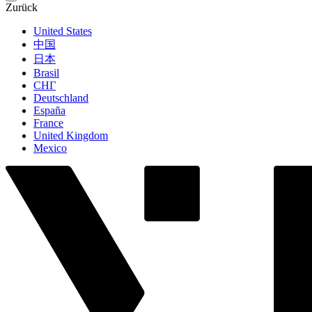
Zurück
United States
中国
日本
Brasil
СНГ
Deutschland
España
France
United Kingdom
Mexico