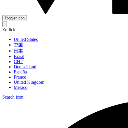
Toggler icon
Zurück
United States
中国
日本
Brasil
СНГ
Deutschland
España
France
United Kingdom
Mexico
Search icon