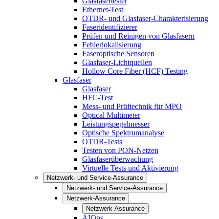
Glasfasertester
Ethernet-Test
OTDR- und Glasfaser-Charakterisierung
Faseridentifizierer
Prüfen und Reinigen von Glasfasern
Fehlerlokalisierung
Faseroptische Sensoren
Glasfaser-Lichtquellen
Hollow Core Fiber (HCF) Testing
Glasfaser
Glasfaser
HFC-Test
Mess- und Prüftechnik für MPO
Optical Multimeter
Leistungspegelmesser
Optische Spektrumanalyse
OTDR-Tests
Testen von PON-Netzen
Glasfaserüberwachung
Virtuelle Tests und Aktivierung
Netzwerk- und Service-Assurance
Netzwerk- und Service-Assurance
Netzwerk-Assurance
Netzwerk-Assurance
AIOps