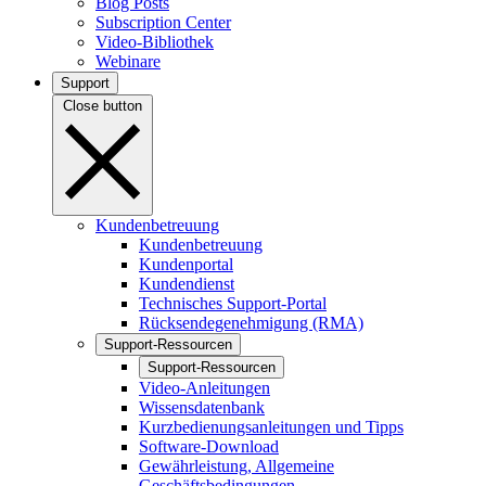
Blog Posts
Subscription Center
Video-Bibliothek
Webinare
Support
Close button
Kundenbetreuung
Kundenbetreuung
Kundenportal
Kundendienst
Technisches Support-Portal
Rücksendegenehmigung (RMA)
Support-Ressourcen
Support-Ressourcen
Video-Anleitungen
Wissensdatenbank
Kurzbedienungsanleitungen und Tipps
Software-Download
Gewährleistung, Allgemeine
Geschäftsbedingungen