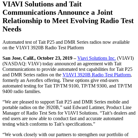
VIAVI Solutions and Tait
Communications Announce a Joint
Relationship to Meet Evolving Radio Test
Needs
Automated test of Tait P25 and DMR Series radios now available
on the VIAVI 3920B Radio Test Platform
San Jose, Calif., October 23, 2019 –
Viavi Solutions Inc.
(VIAVI)
(NASDAQ: VIAV) today announced an agreement with Tait
Communications to provide automated test capabilities for Tait P25
and DMR Series radios on the
VIAVI 3920B Radio Test Platform
,
formerly an Aeroflex offering. These options give end-users
automated testing for Tait TP/TM 9100, TP/TM 9300, and TP/TM
9400 radio families.
“We are pleased to support Tait P25 and DMR Series mobile and
portable radios on the 3920B,” said Edward Latimer, Product Line
Manager of Radio Test Sets for VIAVI Solutions. “Tait’s dealers and
end users are now able to conduct fast and accurate automated
testing which conforms to Tait’s specifications.”
“We work closely with our partners to strengthen our portfolio of