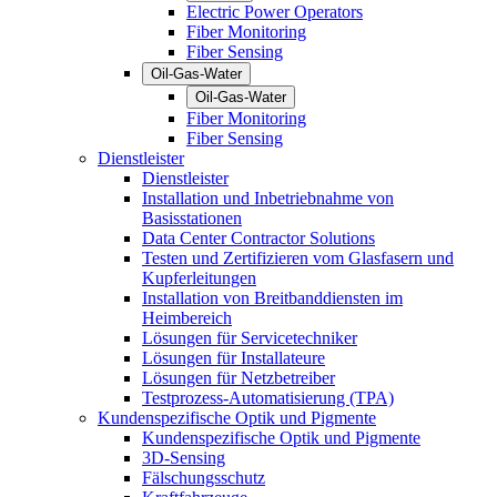
Electric Power Operators
Fiber Monitoring
Fiber Sensing
Oil-Gas-Water
Oil-Gas-Water
Fiber Monitoring
Fiber Sensing
Dienstleister
Dienstleister
Installation und Inbetriebnahme von
Basisstationen
Data Center Contractor Solutions
Testen und Zertifizieren vom Glasfasern und
Kupferleitungen
Installation von Breitbanddiensten im
Heimbereich
Lösungen für Servicetechniker
Lösungen für Installateure
Lösungen für Netzbetreiber
Testprozess-Automatisierung (TPA)
Kundenspezifische Optik und Pigmente
Kundenspezifische Optik und Pigmente
3D-Sensing
Fälschungsschutz