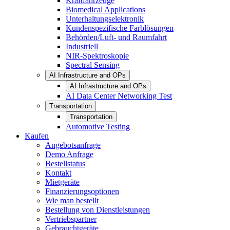
Kraftfahrzeuge
Biomedical Applications
Unterhaltungselektronik
Kundenspezifische Farblösungen
Behörden/Luft- und Raumfahrt
Industriell
NIR-Spektroskopie
Spectral Sensing
AI Infrastructure and OPs
AI Infrastructure and OPs
AI Data Center Networking Test
Transportation
Transportation
Automotive Testing
Kaufen
Angebotsanfrage
Demo Anfrage
Bestellstatus
Kontakt
Mietgeräte
Finanzierungsoptionen
Wie man bestellt
Bestellung von Dienstleistungen
Vertriebspartner
Gebrauchtgeräte