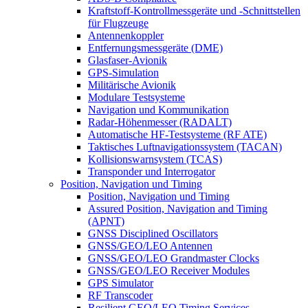
Kraftstoff-Kontrollmessgeräte und -Schnittstellen
für Flugzeuge
Antennenkoppler
Entfernungsmessgeräte (DME)
Glasfaser-Avionik
GPS-Simulation
Militärische Avionik
Modulare Testsysteme
Navigation und Kommunikation
Radar-Höhenmesser (RADALT)
Automatische HF-Testsysteme (RF ATE)
Taktisches Luftnavigationssystem (TACAN)
Kollisionswarnsystem (TCAS)
Transponder und Interrogator
Position, Navigation und Timing
Position, Navigation und Timing
Assured Position, Navigation and Timing
(APNT)
GNSS Disciplined Oscillators
GNSS/GEO/LEO Antennen
GNSS/GEO/LEO Grandmaster Clocks
GNSS/GEO/LEO Receiver Modules
GPS Simulator
RF Transcoder
Resilient GEO/LEO Timing Services