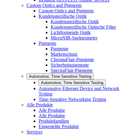
Custom Optics and Pigments
Custom Optics and Pigments
Kundenspezifische Optik
Kundenspezifische Optik
Kundenspezifische Optische Filter
Lichtformende Optik
MicroNIR-Spektrometer
Pigmente
Pigmente
Markenschutz
ChromaFlair-Pigmente
Sicherheitspigmente
SpectraFlair-Pigmente
Automotive, Time Sensitive Testing
Automotive, Time Sensitive Testing
Automotive Ethernet Device and Network
Testing
Time-Sensitive Networking Testing
Alle Produkte
Alle Produkte
Alle Produkte
Produktfamilien
Eingestellte Produkte
Services