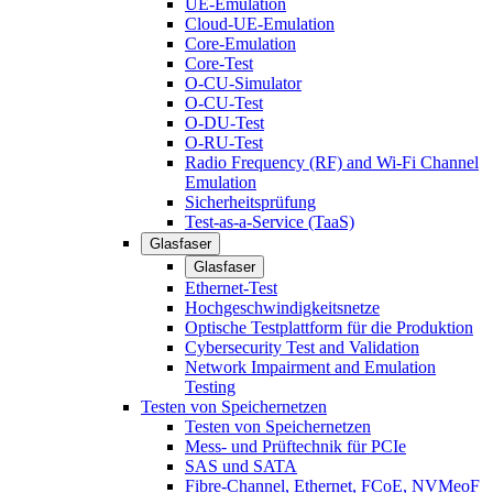
UE-Emulation
Cloud-UE-Emulation
Core-Emulation
Core-Test
O-CU-Simulator
O-CU-Test
O-DU-Test
O-RU-Test
Radio Frequency (RF) and Wi-Fi Channel
Emulation
Sicherheitsprüfung
Test-as-a-Service (TaaS)
Glasfaser
Glasfaser
Ethernet-Test
Hochgeschwindigkeitsnetze
Optische Testplattform für die Produktion
Cybersecurity Test and Validation
Network Impairment and Emulation
Testing
Testen von Speichernetzen
Testen von Speichernetzen
Mess- und Prüftechnik für PCIe
SAS und SATA
Fibre-Channel, Ethernet, FCoE, NVMeoF