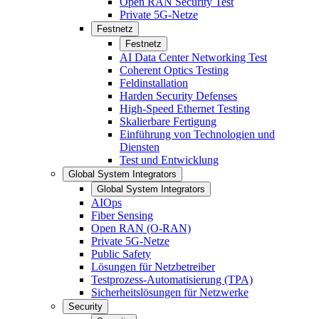
Open RAN Security Test
Private 5G-Netze
Festnetz
Festnetz
AI Data Center Networking Test
Coherent Optics Testing
Feldinstallation
Harden Security Defenses
High-Speed Ethernet Testing
Skalierbare Fertigung
Einführung von Technologien und
Diensten
Test und Entwicklung
Global System Integrators
Global System Integrators
AIOps
Fiber Sensing
Open RAN (O-RAN)
Private 5G-Netze
Public Safety
Lösungen für Netzbetreiber
Testprozess-Automatisierung (TPA)
Sicherheitslösungen für Netzwerke
Security