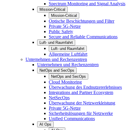
Spectrum Monitoring and Signal Analysis
Mission-Critical
Mission-Critical
Optische Beschichtungen und Filter
Private 5G-Netze
Public Safety
Secure and Reliable Communications
Luft- und Raumfahrt
Luft- und Raumfahrt
Allgemeine Luftfahrt
Unternehmen und Rechenzentren
Unternehmen und Rechenzentren
NetOps and SecOps
NetOps and SecOps
Cloud Monitoring
Überwachung des Endnutzererlebnisses
Integrations and Partner Ecosystem
NetSecOps
Überwachung der Netzwerkleistung
Private 5G-Netze
Sicherheitslösungen für Netzwerke
Unified Communications
AI Ops