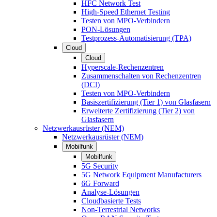
HFC Network Test
High-Speed Ethernet Testing
Testen von MPO-Verbindern
PON-Lösungen
Testprozess-Automatisierung (TPA)
Cloud
Cloud
Hyperscale-Rechenzentren
Zusammenschalten von Rechenzentren
(DCI)
Testen von MPO-Verbindern
Basiszertifizierung (Tier 1) von Glasfasern
Erweiterte Zertifizierung (Tier 2) von
Glasfasern
Netzwerkausrüster (NEM)
Netzwerkausrüster (NEM)
Mobilfunk
Mobilfunk
5G Security
5G Network Equipment Manufacturers
6G Forward
Analyse-Lösungen
Cloudbasierte Tests
Non-Terrestrial Networks