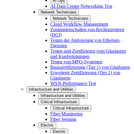
AI Ops
AI Data Center Networking Test
Network Technicians
Network Technicians
Cloud Workflow Management
Zusammenschalten von Rechenzentren
(DCI)
Testen der Aktivierung von Ethernet-
Diensten
Testen und Zertifizieren vom Glasfasern
und Kupferleitungen
Testen von MPO-Systemen
Basiszertifizierung (Tier 1) von Glasfasern
Erweiterte Zertifizierung (Tier 2) von
Glasfasern
WAN-Performance-Test
Infrastructure and Utilities
Infrastructure and Utilities
Critical Infrastructure
Critical Infrastructure
Fiber Monitoring
Fiber Sensing
Electric
Electric