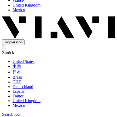
France
United Kingdom
Mexico
Toggler icon
Zurück
United States
中国
日本
Brasil
СНГ
Deutschland
España
France
United Kingdom
Mexico
Search icon