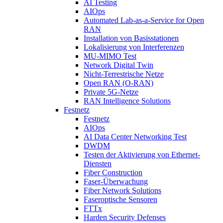
AI Testing
AIOps
Automated Lab-as-a-Service for Open
RAN
Installation von Basisstationen
Lokalisierung von Interferenzen
MU-MIMO Test
Network Digital Twin
Nicht-Terrestrische Netze
Open RAN (O-RAN)
Private 5G-Netze
RAN Intelligence Solutions
Festnetz
Festnetz
AIOps
AI Data Center Networking Test
DWDM
Testen der Aktivierung von Ethernet-
Diensten
Fiber Construction
Faser-Überwachung
Fiber Network Solutions
Faseroptische Sensoren
FTTx
Harden Security Defenses