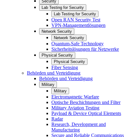
Security
Lab Testing for Security
Lab Testing for Security
Open RAN Security Test
VPN-Managementlösungen
Network Security
Network Security
Quantum-Safe Technology
Sicherheitslösungen für Netzwerke
Physical Security
Physical Security
Fiber Sensing
Behörden und Verteidigung
Behörden und Verteidigung
Military
Military
Electromagnetic Warfare
Optische Beschichtungen und Filter
Military Aviation Testing
Payload & Device Optical Elements
Radar
Research, Development and
Manufacturing
Secure and Reliable Communications