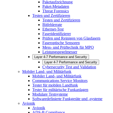
Paketaufzeichnung
Paket-Metadaten
Threat Forensics
Testen und Zertifizieren
Testen und Zertifizieren
Bitfehlerrate
Ethernet-Test
Faseridentifizierer
Prüfen und Reinigen von Glasfasern
Faseroptische Sensoren
Mess- und Prüftechnik für MPO
Leistungspegelmesser
Layer 4-7 Performance and Security
Layer 4-7 Performance and Security
Cybersecurity Test and Validation
Mobiler Land- und Militärfunk
Mobiler Land- und Militärfunk
Communications Service Monitors
Tester für mobilen Landfunk
Tester für militärische Funkanlagen
Modulare Testsysteme
Softwaredefinierte Funkgeräte und -systeme
Avionik
Avionik
ADS-B Compliance