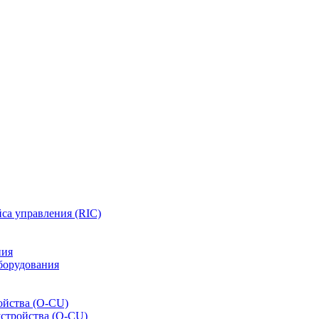
са управления (RIC)
ния
борудования
ойства (O-CU)
устройства (O-CU)