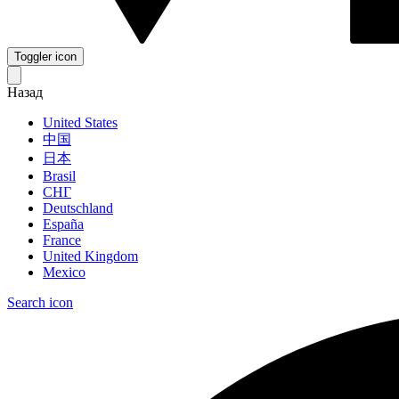
Toggler icon
Назад
United States
中国
日本
Brasil
СНГ
Deutschland
España
France
United Kingdom
Mexico
Search icon