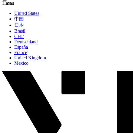
Назад
United States
中国
日本
Brasil
СНГ
Deutschland
España
France
United Kingdom
Mexico