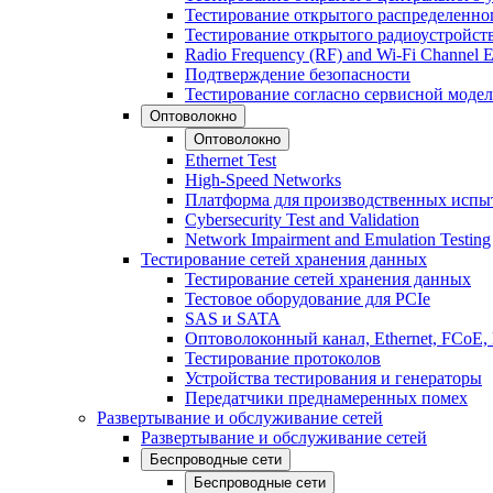
Тестирование открытого распределенно
Тестирование открытого радиоустройст
Radio Frequency (RF) and Wi-Fi Channel E
Подтверждение безопасности
Тестирование согласно сервисной модел
Оптоволокно
Оптоволокно
Ethernet Test
High-Speed Networks
Платформа для производственных испы
Cybersecurity Test and Validation
Network Impairment and Emulation Testing
Тестирование сетей хранения данных
Тестирование сетей хранения данных
Тестовое оборудование для PCIe
SAS и SATA
Оптоволоконный канал, Ethernet, FCoE
Тестирование протоколов
Устройства тестирования и генераторы
Передатчики преднамеренных помех
Развертывание и обслуживание сетей
Развертывание и обслуживание сетей
Беспроводные сети
Беспроводные сети