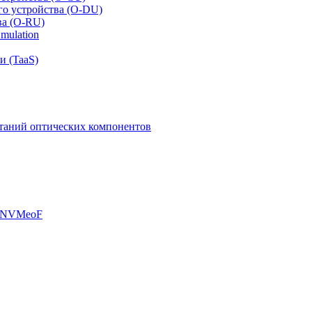
го устройства (O-DU)
ва (O-RU)
mulation
и (TaaS)
таний оптических компонентов
, NVMeoF