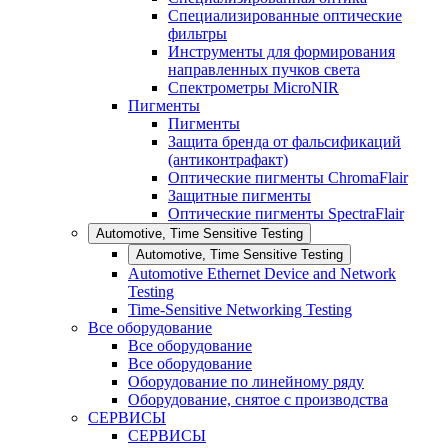
Специализированные оптические
фильтры
Инструменты для формирования
направленных пучков света
Спектрометры MicroNIR
Пигменты
Пигменты
Защита бренда от фальсификаций
(антиконтрафакт)
Оптические пигменты ChromaFlair
Защитные пигменты
Оптические пигменты SpectraFlair
Automotive, Time Sensitive Testing
Automotive, Time Sensitive Testing
Automotive Ethernet Device and Network
Testing
Time-Sensitive Networking Testing
Все оборудование
Все оборудование
Все оборудование
Оборудование по линейному ряду
Оборудование, снятое с производства
СЕРВИСЫ
СЕРВИСЫ