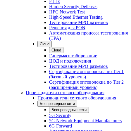
FTTx
Harden Security Defenses
HFC Network Test
High-Speed Ethernet Testing
Тестирование МРО-разъемов
Решения для PON
Автоматизация процесса тестирования
(TPA)
Cloud
Cloud
Гипермасштабирование
ЦОД и подключения
Тестирование МРО-разъемов
Сертификация оптоволокна по Tier 1
(базовый уровень)
Сертификация оптоволокна по Tier 2
(расширенный уровень)
Производители сетевого оборудования
Производители сетевого оборудования
Беспроводные сети
Беспроводные сети
5G Security
5G Network Equipment Manufacturers
6G Forward