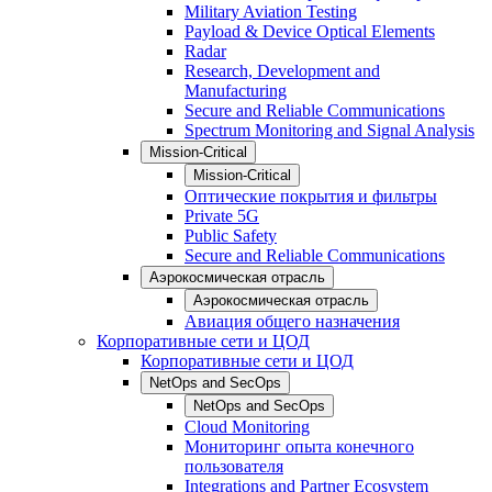
Military Aviation Testing
Payload & Device Optical Elements
Radar
Research, Development and
Manufacturing
Secure and Reliable Communications
Spectrum Monitoring and Signal Analysis
Mission-Critical
Mission-Critical
Оптические покрытия и фильтры
Private 5G
Public Safety
Secure and Reliable Communications
Аэрокосмическая отрасль
Аэрокосмическая отрасль
Авиация общего назначения
Корпоративные сети и ЦОД
Корпоративные сети и ЦОД
NetOps and SecOps
NetOps and SecOps
Cloud Monitoring
Мониторинг опыта конечного
пользователя
Integrations and Partner Ecosystem