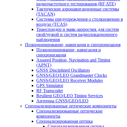
радиочастотного тестирования (RF ATE)
Тактические аэронавигационные системы
(TACAN)
Системы предупреждения о столкновении в
воздухе (TCAS)
Транспондер и маяк-запросчик для систем
свой/чужой и систем радиолокационного
наблюдения
Позиционирование, навигация и синхронизация
Позиционирование, навигация и
синхронизация
Assured Position, Navigation and Timing
(APNT)
GNSS Disciplined Oscillators
GNSS/GEO/LEO Grandmaster Clocks
GNSS/GEO/LEO Receiver Modules
GPS Simulator
RF Transcoder
Resilient GEO/LEO Timing Services
Антенны GNSS/GEO/LEO
Специализированные оптические компоненты
Специализированные оптические
компоненты
Специализированная оптика
Специализированная оптика