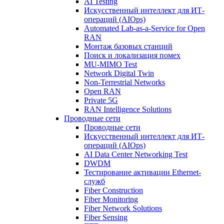
AI Testing
Искусственный интеллект для ИТ-
операций (AIOps)
Automated Lab-as-a-Service for Open
RAN
Монтаж базовых станций
Поиск и локализация помех
MU-MIMO Test
Network Digital Twin
Non-Terrestrial Networks
Open RAN
Private 5G
RAN Intelligence Solutions
Проводные сети
Проводные сети
Искусственный интеллект для ИТ-
операций (AIOps)
AI Data Center Networking Test
DWDM
Тестирование активации Ethernet-
служб
Fiber Construction
Fiber Monitoring
Fiber Network Solutions
Fiber Sensing