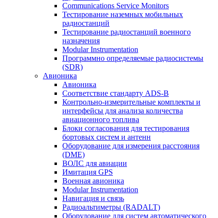
Communications Service Monitors
Тестирование наземных мобильных
радиостанций
Тестирование радиостанций военного
назначения
Modular Instrumentation
Программно определяемые радиосистемы
(SDR)
Авионика
Авионика
Соответствие стандарту ADS-B
Контрольно-измерительные комплекты и
интерфейсы для анализа количества
авиационного топлива
Блоки согласования для тестирования
бортовых систем и антенн
Оборудование для измерения расстояния
(DME)
ВОЛС для авиации
Имитация GPS
Военная авионика
Modular Instrumentation
Навигация и связь
Радиоальтиметры (RADALT)
Оборудование для систем автоматического