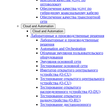
оптоволокну
Обеспечение качества услуг по
гибридному коаксиальному кабелю
Обеспечение качества транспортной
сети
Cloud and Automation
Cloud and Automation
Лабораторные и производственные решения
Лабораторные и производственные
решения
Automation and Orchestration
Облачная эмуляция пользовательского
оборудования
Эмуляция основной сети
Тестирование основной сети
Имитатор открытого центрального
устройства (O-CU)
Тестирование открытого центрального
устройства (O-CU)
Тестирование открытого
распределенного устройства (O-DU)
Тестирование открытого
радиоустройства (O-RU)
Тестирование дистанционного