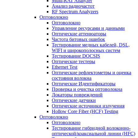
Multi-RAT Analyzer
Анализ радиочастот
RF Spectrum Analyzers
Оптоволокно
Оптоволокно
Управление ресурсами и данными
Оптические aттенюаторы
Частота битовых ошибок
Тестирование медных кабелей, DSL,
WIFI и широкополосных систем
Тестирование DOCSIS
Оптические тестеры
Ethernet Test
Оптические рефлектометры и оценка
состояния волокна
Оптические Идентификаторы
Проверка и очистка оптоволокна
Локаторы повреждений
Оптические датчики
Оптические источники излучения
Hollow Core Fiber (HCF) Testing
Оптоволокно
Оптоволокно
Тестирование гибридной волоконно-
оптической/коаксиальной линии (HFC)