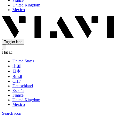
France
United Kingdom
Mexico
Toggler icon
Назад
United States
中国
日本
Brasil
СНГ
Deutschland
España
France
United Kingdom
Mexico
Search icon