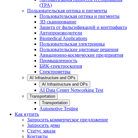
(TPA)
Пользовательская оптика и пигменты
Пользовательская оптика и пигменты
3D сканирование
Зашита от фальсификаций и контрафакта
Автопроизводители
Biomedical Applications
Пользовательская электроника
Пользовательские цветовые решения
Авиационно-космические предприятия
Промышленность
БИК-спектроскопия
Спектрометры
AI Infrastructure and OPs
AI Infrastructure and OPs
AI Data Center Networking Test
Transportation
Transportation
Automotive Testing
Как купить
Запросить коммерческое предложение
Запросить демо
Статус заказа
Контакты