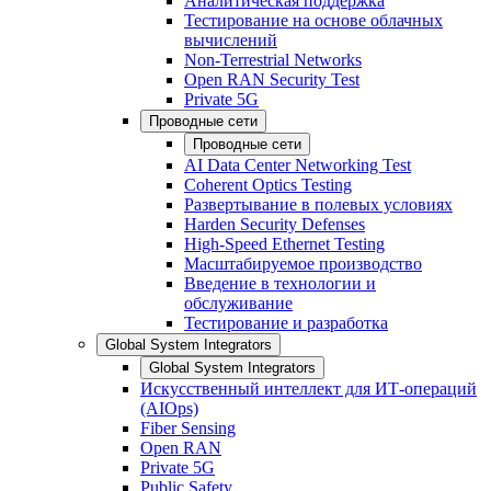
Аналитическая поддержка
Тестирование на основе облачных
вычислений
Non-Terrestrial Networks
Open RAN Security Test
Private 5G
Проводные сети
Проводные сети
AI Data Center Networking Test
Coherent Optics Testing
Развертывание в полевых условиях
Harden Security Defenses
High-Speed Ethernet Testing
Масштабируемое производство
Введение в технологии и
обслуживание
Тестирование и разработка
Global System Integrators
Global System Integrators
Искусственный интеллект для ИТ-операций
(AIOps)
Fiber Sensing
Open RAN
Private 5G
Public Safety