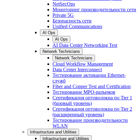
NetSecOps
Мониторинг производительности сети
Private 5G
Безопасность сети
Unified Communications
AI Ops
AI Ops
AI Data Center Networking Test
Network Technicians
Network Technicians
Cloud Workflow Management
Data Center Interconnect
Тестирование активации Ethernet-
служб
Fiber and Copper Test and Certification
Тестирование МРО-разъемов
Сертификация оптоволокна по Tier 1
(базовый уровень)
Сертификация оптоволокна по Tier 2
(расширенный уровень)
Тестирование производительности
WLAN
Infrastructure and Utilities
Infrastructure and Utilities