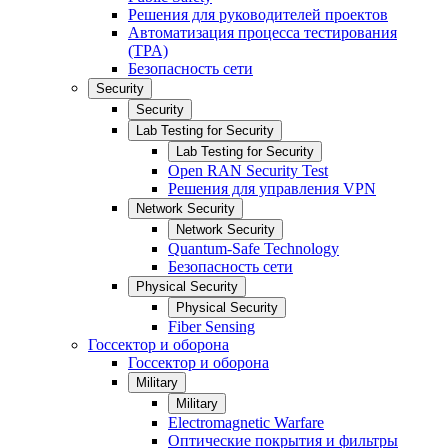
Решения для руководителей проектов
Автоматизация процесса тестирования
(TPA)
Безопасность сети
Security
Security
Lab Testing for Security
Lab Testing for Security
Open RAN Security Test
Решения для управления VPN
Network Security
Network Security
Quantum-Safe Technology
Безопасность сети
Physical Security
Physical Security
Fiber Sensing
Госсектор и оборона
Госсектор и оборона
Military
Military
Electromagnetic Warfare
Оптические покрытия и фильтры