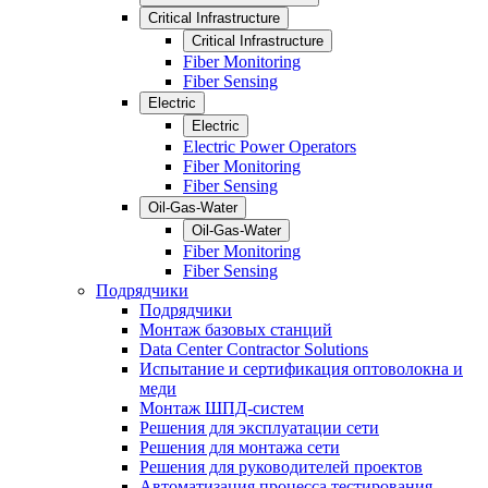
Critical Infrastructure
Critical Infrastructure
Fiber Monitoring
Fiber Sensing
Electric
Electric
Electric Power Operators
Fiber Monitoring
Fiber Sensing
Oil-Gas-Water
Oil-Gas-Water
Fiber Monitoring
Fiber Sensing
Подрядчики
Подрядчики
Монтаж базовых станций
Data Center Contractor Solutions
Испытание и сертификация оптоволокна и
меди
Монтаж ШПД-систем
Решения для эксплуатации сети
Решения для монтажа сети
Решения для руководителей проектов
Автоматизация процесса тестирования