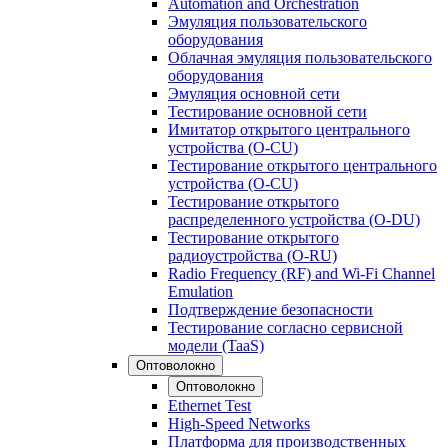
Automation and Orchestration
Эмуляция пользовательского
оборудования
Облачная эмуляция пользовательского
оборудования
Эмуляция основной сети
Тестирование основной сети
Имитатор открытого центрального
устройства (O-CU)
Тестирование открытого центрального
устройства (O-CU)
Тестирование открытого
распределенного устройства (O-DU)
Тестирование открытого
радиоустройства (O-RU)
Radio Frequency (RF) and Wi-Fi Channel
Emulation
Подтверждение безопасности
Тестирование согласно сервисной
модели (TaaS)
Оптоволокно
Оптоволокно
Ethernet Test
High-Speed Networks
Платформа для производственных