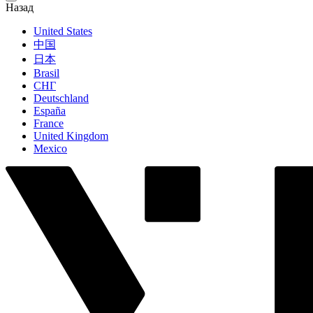
Назад
United States
中国
日本
Brasil
СНГ
Deutschland
España
France
United Kingdom
Mexico