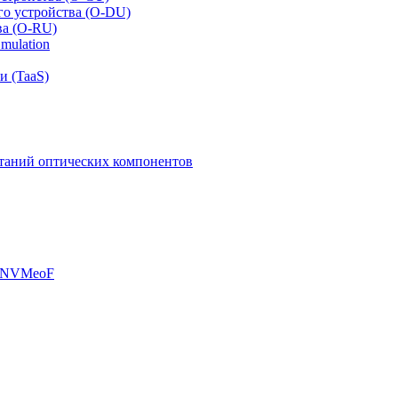
го устройства (O-DU)
ва (O-RU)
mulation
и (TaaS)
таний оптических компонентов
, NVMeoF