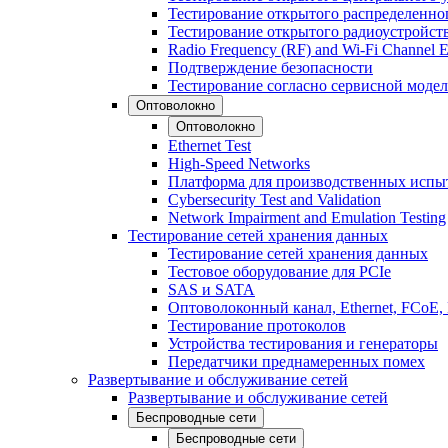
Тестирование открытого распределенно
Тестирование открытого радиоустройст
Radio Frequency (RF) and Wi-Fi Channel E
Подтверждение безопасности
Тестирование согласно сервисной модел
Оптоволокно
Оптоволокно
Ethernet Test
High-Speed Networks
Платформа для производственных испы
Cybersecurity Test and Validation
Network Impairment and Emulation Testing
Тестирование сетей хранения данных
Тестирование сетей хранения данных
Тестовое оборудование для PCIe
SAS и SATA
Оптоволоконный канал, Ethernet, FCoE
Тестирование протоколов
Устройства тестирования и генераторы
Передатчики преднамеренных помех
Развертывание и обслуживание сетей
Развертывание и обслуживание сетей
Беспроводные сети
Беспроводные сети