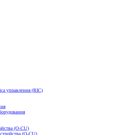
са управления (RIC)
ния
борудования
ойства (O-CU)
устройства (O-CU)