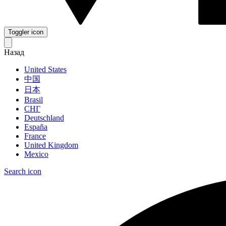
Toggler icon
Назад
United States
中国
日本
Brasil
СНГ
Deutschland
España
France
United Kingdom
Mexico
Search icon