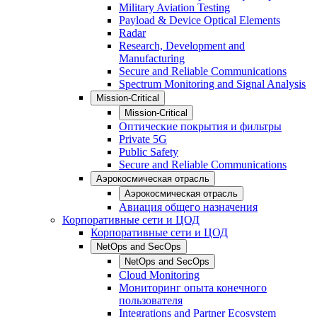
Military Aviation Testing
Payload & Device Optical Elements
Radar
Research, Development and
Manufacturing
Secure and Reliable Communications
Spectrum Monitoring and Signal Analysis
Mission-Critical
Mission-Critical
Оптические покрытия и фильтры
Private 5G
Public Safety
Secure and Reliable Communications
Аэрокосмическая отрасль
Аэрокосмическая отрасль
Авиация общего назначения
Корпоративные сети и ЦОД
Корпоративные сети и ЦОД
NetOps and SecOps
NetOps and SecOps
Cloud Monitoring
Мониторинг опыта конечного
пользователя
Integrations and Partner Ecosystem