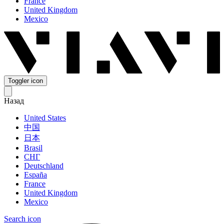
France
United Kingdom
Mexico
Toggler icon
Назад
United States
中国
日本
Brasil
СНГ
Deutschland
España
France
United Kingdom
Mexico
Search icon