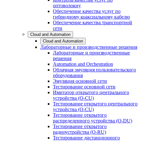
оптоволокну
Обеспечение качества услуг по
гибридному коаксиальному кабелю
Обеспечение качества транспортной
сети
Cloud and Automation
Cloud and Automation
Лабораторные и производственные решения
Лабораторные и производственные
решения
Automation and Orchestration
Облачная эмуляция пользовательского
оборудования
Эмуляция основной сети
Тестирование основной сети
Имитатор открытого центрального
устройства (O-CU)
Тестирование открытого центрального
устройства (O-CU)
Тестирование открытого
распределенного устройства (O-DU)
Тестирование открытого
радиоустройства (O-RU)
Тестирование дистанционного