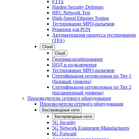
FTTx
Harden Security Defenses
HFC Network Test
High-Speed Ethernet Testing
Тестирование МРО-разъемов
Решения для PON
Автоматизация процесса тестирования
(TPA)
Cloud
Cloud
Гипермасштабирование
ЦОД и подключения
Тестирование МРО-разъемов
Сертификация оптоволокна по Tier 1
(базовый уровень)
Сертификация оптоволокна по Tier 2
(расширенный уровень)
Производители сетевого оборудования
Производители сетевого оборудования
Беспроводные сети
Беспроводные сети
5G Security
5G Network Equipment Manufacturers
6G Forward