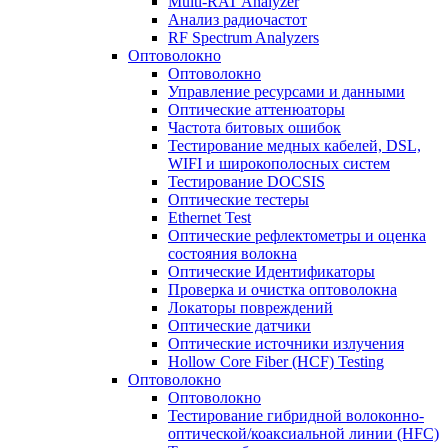
Multi-RAT Analyzer
Анализ радиочастот
RF Spectrum Analyzers
Оптоволокно
Оптоволокно
Управление ресурсами и данными
Оптические aттенюаторы
Частота битовых ошибок
Тестирование медных кабелей, DSL,
WIFI и широкополосных систем
Тестирование DOCSIS
Оптические тестеры
Ethernet Test
Оптические рефлектометры и оценка
состояния волокна
Оптические Идентификаторы
Проверка и очистка оптоволокна
Локаторы повреждений
Оптические датчики
Оптические источники излучения
Hollow Core Fiber (HCF) Testing
Оптоволокно
Оптоволокно
Тестирование гибридной волоконно-
оптической/коаксиальной линии (HFC)