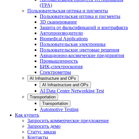
(TPA)
Пользовательская оптика и пигменты
Пользовательская оптика и пигменты
3D сканирование
Зашита от фальсификаций и контрафакта
Автопроизводители
Biomedical Applications
Пользовательская электроника
Пользовательские цветовые решения
Авиационно-космические предприятия
Промышленность
БИК-спектроскопия
Спектрометры
AI Infrastructure and OPs
AI Infrastructure and OPs
AI Data Center Networking Test
Transportation
Transportation
Automotive Testing
Как купить
Запросить коммерческое предложение
Запросить демо
Статус заказа
Контакты