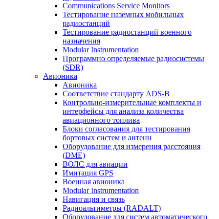
Communications Service Monitors
Тестирование наземных мобильных
радиостанций
Тестирование радиостанций военного
назначения
Modular Instrumentation
Программно определяемые радиосистемы
(SDR)
Авионика
Авионика
Соответствие стандарту ADS-B
Контрольно-измерительные комплекты и
интерфейсы для анализа количества
авиационного топлива
Блоки согласования для тестирования
бортовых систем и антенн
Оборудование для измерения расстояния
(DME)
ВОЛС для авиации
Имитация GPS
Военная авионика
Modular Instrumentation
Навигация и связь
Радиоальтиметры (RADALT)
Оборудование для систем автоматического