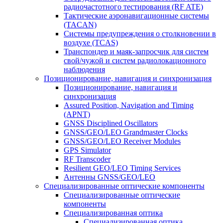
радиочастотного тестирования (RF ATE)
Тактические аэронавигационные системы
(TACAN)
Системы предупреждения о столкновении в
воздухе (TCAS)
Транспондер и маяк-запросчик для систем
свой/чужой и систем радиолокационного
наблюдения
Позиционирование, навигация и синхронизация
Позиционирование, навигация и
синхронизация
Assured Position, Navigation and Timing
(APNT)
GNSS Disciplined Oscillators
GNSS/GEO/LEO Grandmaster Clocks
GNSS/GEO/LEO Receiver Modules
GPS Simulator
RF Transcoder
Resilient GEO/LEO Timing Services
Антенны GNSS/GEO/LEO
Специализированные оптические компоненты
Специализированные оптические
компоненты
Специализированная оптика
Специализированная оптика