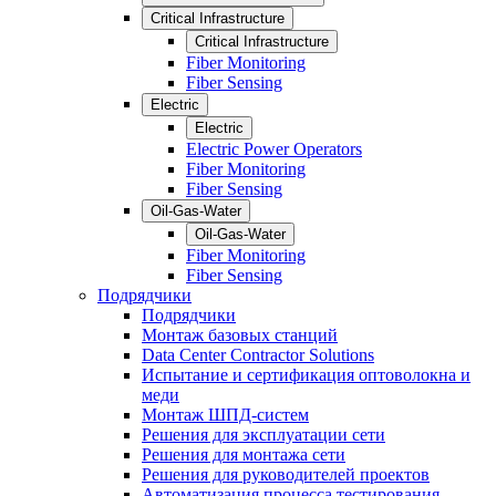
Critical Infrastructure
Critical Infrastructure
Fiber Monitoring
Fiber Sensing
Electric
Electric
Electric Power Operators
Fiber Monitoring
Fiber Sensing
Oil-Gas-Water
Oil-Gas-Water
Fiber Monitoring
Fiber Sensing
Подрядчики
Подрядчики
Монтаж базовых станций
Data Center Contractor Solutions
Испытание и сертификация оптоволокна и
меди
Монтаж ШПД-систем
Решения для эксплуатации сети
Решения для монтажа сети
Решения для руководителей проектов
Автоматизация процесса тестирования