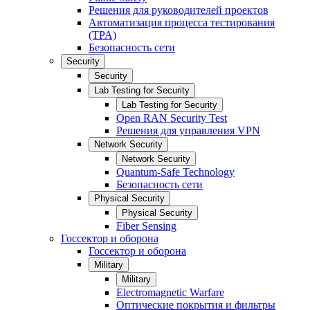
Решения для руководителей проектов
Автоматизация процесса тестирования
(TPA)
Безопасность сети
Security
Security
Lab Testing for Security
Lab Testing for Security
Open RAN Security Test
Решения для управления VPN
Network Security
Network Security
Quantum-Safe Technology
Безопасность сети
Physical Security
Physical Security
Fiber Sensing
Госсектор и оборона
Госсектор и оборона
Military
Military
Electromagnetic Warfare
Оптические покрытия и фильтры