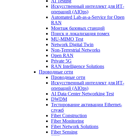
AI Testing
Искусственный интеллект для ИТ-
операций (AIOps)
Automated Lab-as-a-Service for Open
RAN
Монтаж базовых станций
Поиск и локализация помех
MU-MIMO Test
Network Digital Twin
Non-Terrestrial Networks
Open RAN
Private 5G
RAN Intelligence Solutions
Проводные сети
Проводные сети
Искусственный интеллект для ИТ-
операций (AIOps)
AI Data Center Networking Test
DWDM
Тестирование активации Ethernet-
служб
Fiber Construction
Fiber Monitoring
Fiber Network Solutions
Fiber Sensing