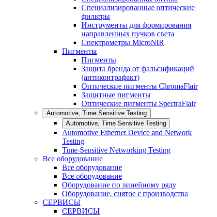
Специализированные оптические
фильтры
Инструменты для формирования
направленных пучков света
Спектрометры MicroNIR
Пигменты
Пигменты
Защита бренда от фальсификаций
(антиконтрафакт)
Оптические пигменты ChromaFlair
Защитные пигменты
Оптические пигменты SpectraFlair
Automotive, Time Sensitive Testing
Automotive, Time Sensitive Testing
Automotive Ethernet Device and Network
Testing
Time-Sensitive Networking Testing
Все оборудование
Все оборудование
Все оборудование
Оборудование по линейному ряду
Оборудование, снятое с производства
СЕРВИСЫ
СЕРВИСЫ