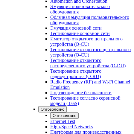
Automation and Orchestration
Эмуляция пользовательского
оборудования
Облачная эмуляция пользовательского
оборудования
Эмуляция основной сети
Тестирование основной сети
Имитатор открытого центрального
устройства (O-CU)
Тестирование открытого центрального
устройства (O-CU)
Тестирование открытого
распределенного устройства (O-DU)
Тестирование открытого
радиоустройства (O-RU)
Radio Frequency (RF) and Wi-Fi Channel
Emulation
Подтверждение безопасности
Тестирование согласно сервисной
модели (TaaS)
Оптоволокно
Оптоволокно
Ethernet Test
High-Speed Networks
Платформа для производственных