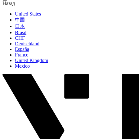
Назад
United States
中国
日本
Brasil
СНГ
Deutschland
España
France
United Kingdom
Mexico