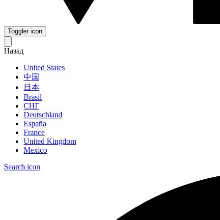
Toggler icon
Назад
United States
中国
日本
Brasil
СНГ
Deutschland
España
France
United Kingdom
Mexico
Search icon