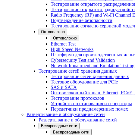
Тестирование открытого распределенно
Тестирование открытого радиоустройст
Radio Frequency (RF) and Wi-Fi Channel E
Подтверждение безопасности
Тестирование согласно сервисной модел
Оптоволокно
Оптоволокно
Ethernet Test
High-Speed Networks
Платформа для производственных испы
Cybersecurity Test and Validation
Network Impairment and Emulation Testing
Тестирование сетей хранения данных
Тестирование сетей хранения данных
Тестовое оборудование для PCIe
SAS и SATA
Оптоволоконный канал, Ethernet, FCoE
Тестирование протоколов
Устройства тестирования и генераторы
Передатчики преднамеренных помех
Развертывание и обслуживание сетей
Развертывание и обслуживание сетей
Беспроводные сети
Беспроводные сети