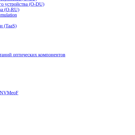
го устройства (O-DU)
ва (O-RU)
mulation
и (TaaS)
таний оптических компонентов
, NVMeoF