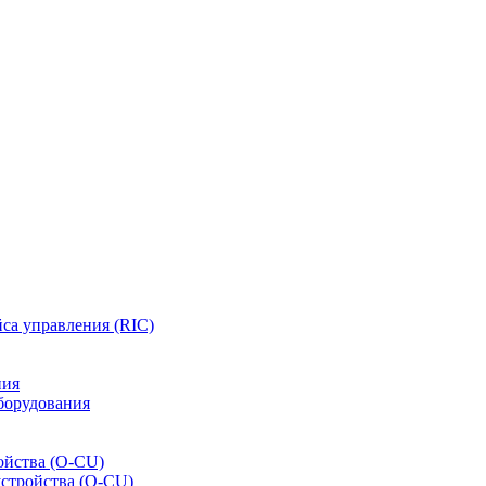
са управления (RIC)
ния
борудования
ойства (O-CU)
устройства (O-CU)