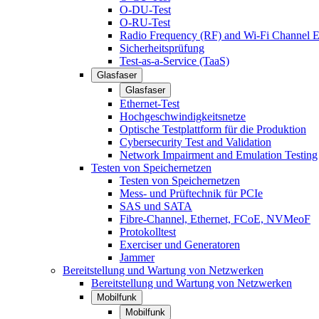
O-DU-Test
O-RU-Test
Radio Frequency (RF) and Wi-Fi Channel E
Sicherheitsprüfung
Test-as-a-Service (TaaS)
Glasfaser
Glasfaser
Ethernet-Test
Hochgeschwindigkeitsnetze
Optische Testplattform für die Produktion
Cybersecurity Test and Validation
Network Impairment and Emulation Testing
Testen von Speichernetzen
Testen von Speichernetzen
Mess- und Prüftechnik für PCIe
SAS und SATA
Fibre-Channel, Ethernet, FCoE, NVMeoF
Protokolltest
Exerciser und Generatoren
Jammer
Bereitstellung und Wartung von Netzwerken
Bereitstellung und Wartung von Netzwerken
Mobilfunk
Mobilfunk