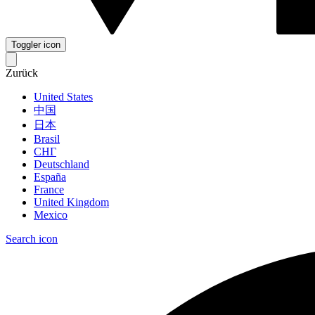
Toggler icon
Zurück
United States
中国
日本
Brasil
СНГ
Deutschland
España
France
United Kingdom
Mexico
Search icon