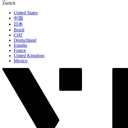
Zurück
United States
中国
日本
Brasil
СНГ
Deutschland
España
France
United Kingdom
Mexico