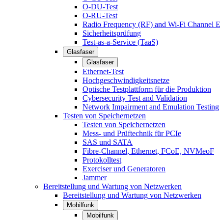
O-DU-Test
O-RU-Test
Radio Frequency (RF) and Wi-Fi Channel E
Sicherheitsprüfung
Test-as-a-Service (TaaS)
Glasfaser
Glasfaser
Ethernet-Test
Hochgeschwindigkeitsnetze
Optische Testplattform für die Produktion
Cybersecurity Test and Validation
Network Impairment and Emulation Testing
Testen von Speichernetzen
Testen von Speichernetzen
Mess- und Prüftechnik für PCIe
SAS und SATA
Fibre-Channel, Ethernet, FCoE, NVMeoF
Protokolltest
Exerciser und Generatoren
Jammer
Bereitstellung und Wartung von Netzwerken
Bereitstellung und Wartung von Netzwerken
Mobilfunk
Mobilfunk