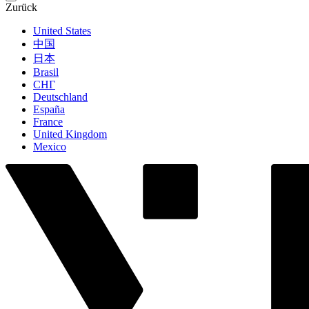
Zurück
United States
中国
日本
Brasil
СНГ
Deutschland
España
France
United Kingdom
Mexico