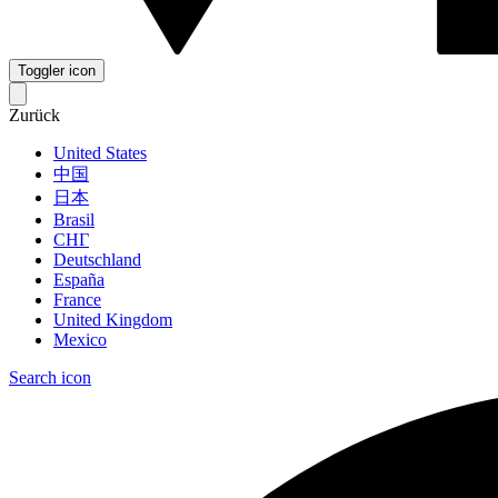
Toggler icon
Zurück
United States
中国
日本
Brasil
СНГ
Deutschland
España
France
United Kingdom
Mexico
Search icon