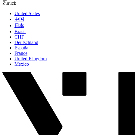
Zurück
United States
中国
日本
Brasil
СНГ
Deutschland
España
France
United Kingdom
Mexico