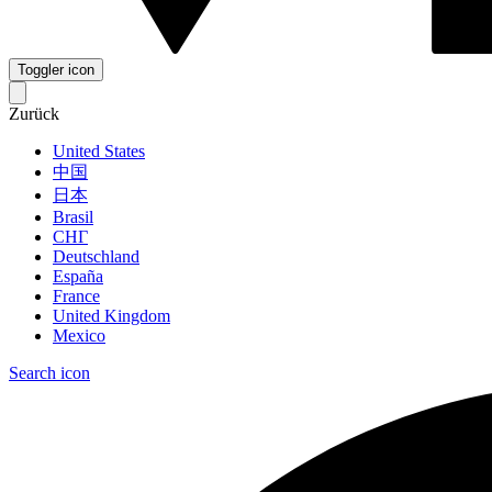
Toggler icon
Zurück
United States
中国
日本
Brasil
СНГ
Deutschland
España
France
United Kingdom
Mexico
Search icon