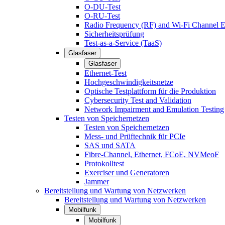
O-DU-Test
O-RU-Test
Radio Frequency (RF) and Wi-Fi Channel E
Sicherheitsprüfung
Test-as-a-Service (TaaS)
Glasfaser
Glasfaser
Ethernet-Test
Hochgeschwindigkeitsnetze
Optische Testplattform für die Produktion
Cybersecurity Test and Validation
Network Impairment and Emulation Testing
Testen von Speichernetzen
Testen von Speichernetzen
Mess- und Prüftechnik für PCIe
SAS und SATA
Fibre-Channel, Ethernet, FCoE, NVMeoF
Protokolltest
Exerciser und Generatoren
Jammer
Bereitstellung und Wartung von Netzwerken
Bereitstellung und Wartung von Netzwerken
Mobilfunk
Mobilfunk