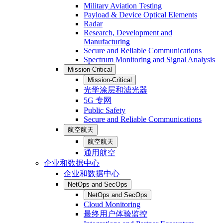
Military Aviation Testing
Payload & Device Optical Elements
Radar
Research, Development and
Manufacturing
Secure and Reliable Communications
Spectrum Monitoring and Signal Analysis
Mission-Critical
Mission-Critical
光学涂层和滤光器
5G 专网
Public Safety
Secure and Reliable Communications
航空航天
航空航天
通用航空
企业和数据中心
企业和数据中心
NetOps and SecOps
NetOps and SecOps
Cloud Monitoring
最终用户体验监控