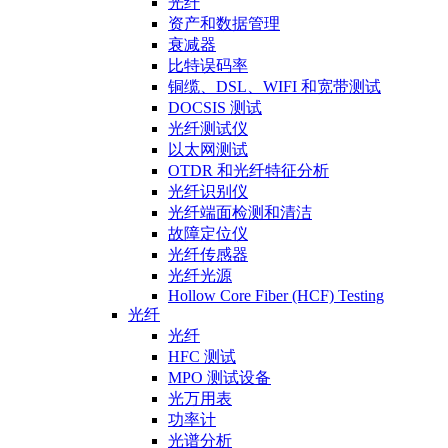
光纤
资产和数据管理
衰减器
比特误码率
铜缆、DSL、WIFI 和宽带测试
DOCSIS 测试
光纤测试仪
以太网测试
OTDR 和光纤特征分析
光纤识别仪
光纤端面检测和清洁
故障定位仪
光纤传感器
光纤光源
Hollow Core Fiber (HCF) Testing
光纤
光纤
HFC 测试
MPO 测试设备
光万用表
功率计
光谱分析