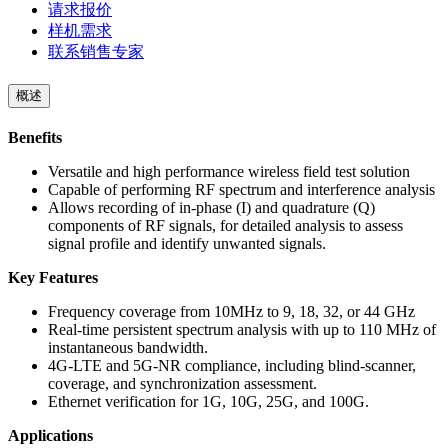
请求报价
样机需求
联系销售专家
概述
Benefits
Versatile and high performance wireless field test solution
Capable of performing RF spectrum and interference analysis
Allows recording of in-phase (I) and quadrature (Q)
components of RF signals, for detailed analysis to assess
signal profile and identify unwanted signals.
Key Features
Frequency coverage from 10MHz to 9, 18, 32, or 44 GHz
Real-time persistent spectrum analysis with up to 110 MHz of
instantaneous bandwidth.
4G-LTE and 5G-NR compliance, including blind-scanner,
coverage, and synchronization assessment.
Ethernet verification for 1G, 10G, 25G, and 100G.
Applications