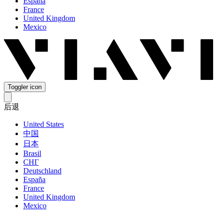
España
France
United Kingdom
Mexico
Toggler icon
后退
United States
中国
日本
Brasil
СНГ
Deutschland
España
France
United Kingdom
Mexico