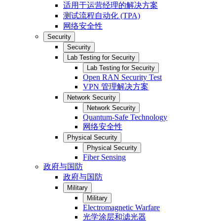
适用于运营经理的解决方案
测试流程自动化 (TPA)
网络安全性
Security
Security
Lab Testing for Security
Lab Testing for Security
Open RAN Security Test
VPN 管理解决方案
Network Security
Network Security
Quantum-Safe Technology
网络安全性
Physical Security
Physical Security
Fiber Sensing
政府与国防
政府与国防
Military
Military
Electromagnetic Warfare
光学涂层和滤光器