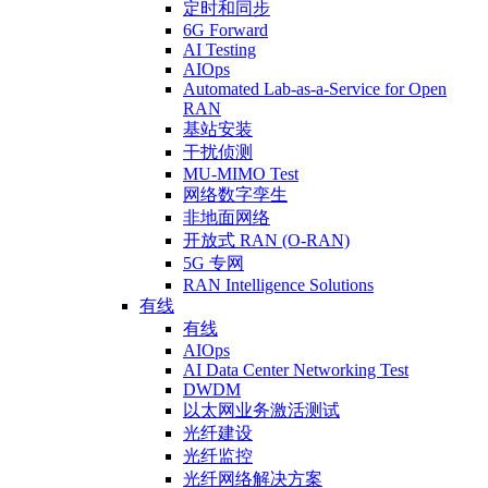
定时和同步
6G Forward
AI Testing
AIOps
Automated Lab-as-a-Service for Open
RAN
基站安装
干扰侦测
MU-MIMO Test
网络数字孪生
非地面网络
开放式 RAN (O-RAN)
5G 专网
RAN Intelligence Solutions
有线
有线
AIOps
AI Data Center Networking Test
DWDM
以太网业务激活测试
光纤建设
光纤监控
光纤网络解决方案