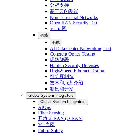
分析支持
基于云的测试
Non-Terrestrial Networks
Open RAN Security Test
5G 专网
有线
有线
AI Data Center Networking Test
Coherent Optics Testing
现场部署
Harden Security Defenses
High-Speed Ethernet Testing
可扩展制造
技术和服务介绍
测试和开发
Global System Integrators
Global System Integrators
AIOps
Fiber Sensing
开放式 RAN (O-RAN)
5G 专网
Public Safety