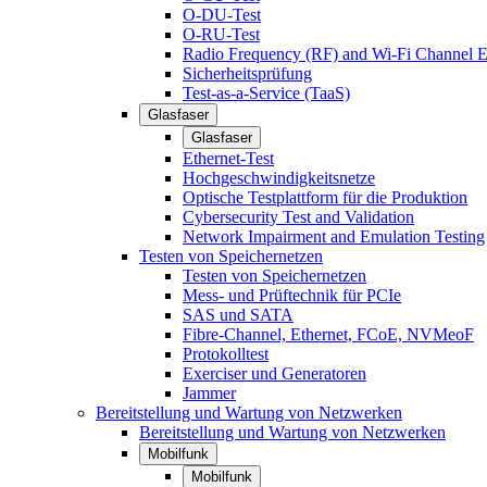
O-DU-Test
O-RU-Test
Radio Frequency (RF) and Wi-Fi Channel E
Sicherheitsprüfung
Test-as-a-Service (TaaS)
Glasfaser
Glasfaser
Ethernet-Test
Hochgeschwindigkeitsnetze
Optische Testplattform für die Produktion
Cybersecurity Test and Validation
Network Impairment and Emulation Testing
Testen von Speichernetzen
Testen von Speichernetzen
Mess- und Prüftechnik für PCIe
SAS und SATA
Fibre-Channel, Ethernet, FCoE, NVMeoF
Protokolltest
Exerciser und Generatoren
Jammer
Bereitstellung und Wartung von Netzwerken
Bereitstellung und Wartung von Netzwerken
Mobilfunk
Mobilfunk