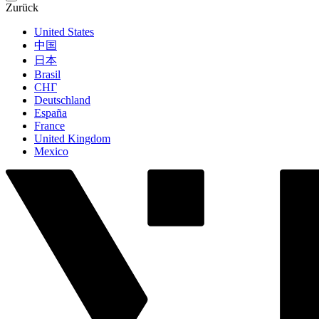
Zurück
United States
中国
日本
Brasil
СНГ
Deutschland
España
France
United Kingdom
Mexico