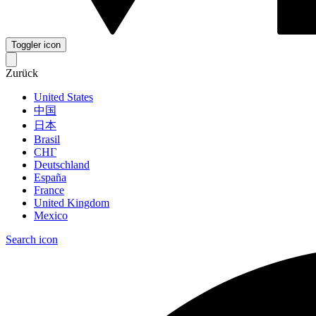
Toggler icon
Zurück
United States
中国
日本
Brasil
СНГ
Deutschland
España
France
United Kingdom
Mexico
Search icon