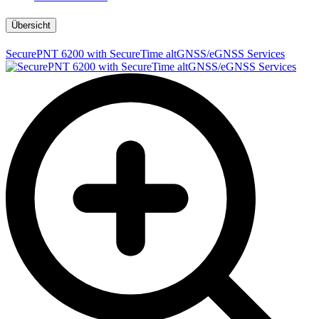
Übersicht
SecurePNT 6200 with SecureTime altGNSS/eGNSS Services