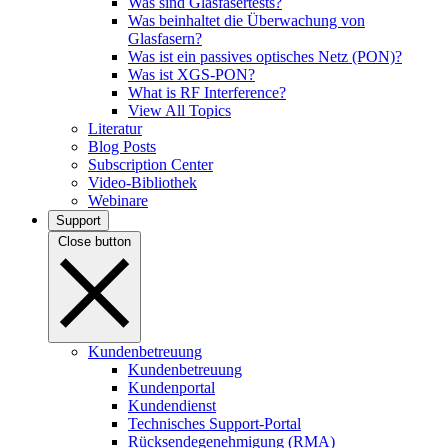
Was sind Glasfasertests?
Was beinhaltet die Überwachung von
Glasfasern?
Was ist ein passives optisches Netz (PON)?
Was ist XGS-PON?
What is RF Interference?
View All Topics
Literatur
Blog Posts
Subscription Center
Video-Bibliothek
Webinare
Support
Close button
Kundenbetreuung
Kundenbetreuung
Kundenportal
Kundendienst
Technisches Support-Portal
Rücksendegenehmigung (RMA)