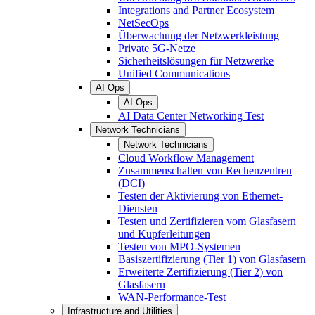
Integrations and Partner Ecosystem
NetSecOps
Überwachung der Netzwerkleistung
Private 5G-Netze
Sicherheitslösungen für Netzwerke
Unified Communications
AI Ops
AI Ops
AI Data Center Networking Test
Network Technicians
Network Technicians
Cloud Workflow Management
Zusammenschalten von Rechenzentren
(DCI)
Testen der Aktivierung von Ethernet-
Diensten
Testen und Zertifizieren vom Glasfasern
und Kupferleitungen
Testen von MPO-Systemen
Basiszertifizierung (Tier 1) von Glasfasern
Erweiterte Zertifizierung (Tier 2) von
Glasfasern
WAN-Performance-Test
Infrastructure and Utilities