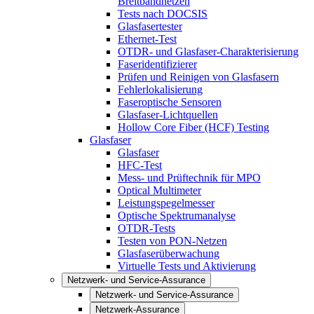
Breitbandnetzen
Tests nach DOCSIS
Glasfasertester
Ethernet-Test
OTDR- und Glasfaser-Charakterisierung
Faseridentifizierer
Prüfen und Reinigen von Glasfasern
Fehlerlokalisierung
Faseroptische Sensoren
Glasfaser-Lichtquellen
Hollow Core Fiber (HCF) Testing
Glasfaser
Glasfaser
HFC-Test
Mess- und Prüftechnik für MPO
Optical Multimeter
Leistungspegelmesser
Optische Spektrumanalyse
OTDR-Tests
Testen von PON-Netzen
Glasfaserüberwachung
Virtuelle Tests und Aktivierung
Netzwerk- und Service-Assurance
Netzwerk- und Service-Assurance
Netzwerk-Assurance