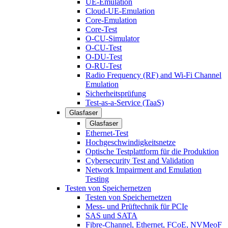
UE-Emulation
Cloud-UE-Emulation
Core-Emulation
Core-Test
O-CU-Simulator
O-CU-Test
O-DU-Test
O-RU-Test
Radio Frequency (RF) and Wi-Fi Channel
Emulation
Sicherheitsprüfung
Test-as-a-Service (TaaS)
Glasfaser
Glasfaser
Ethernet-Test
Hochgeschwindigkeitsnetze
Optische Testplattform für die Produktion
Cybersecurity Test and Validation
Network Impairment and Emulation
Testing
Testen von Speichernetzen
Testen von Speichernetzen
Mess- und Prüftechnik für PCIe
SAS und SATA
Fibre-Channel, Ethernet, FCoE, NVMeoF