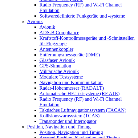
Radio Frequency (RF) and Wi-Fi Channel
Emulation
Softwaredefinierte Funkgeräte und -systeme
Avionik
Avionik
ADS-B Compliance
Kraftstoff-Kontrollmessgeräte und -Schnittstellen
für Flugzeuge
Antennenkoppler
Entfernungsmessgeräte (DME)
Glasfaser-Avionik
GPS-Simulation
Militärische Avionik
Modulare Testsysteme
Navigation und Kommunikation
Radar-Höhenmesser (RADALT)
Automatische HF-Testsysteme (RF ATE)
Radio Frequency (RF) and Wi-Fi Channel
Emulation
Taktisches Luftnavigationssystem (TACAN)
Kollisionswarnsystem (TCAS)
Transponder und Interrogator
Position, Navigation und Timing
Position, Navigation und Timing
Assured Position, Navigation and Timing