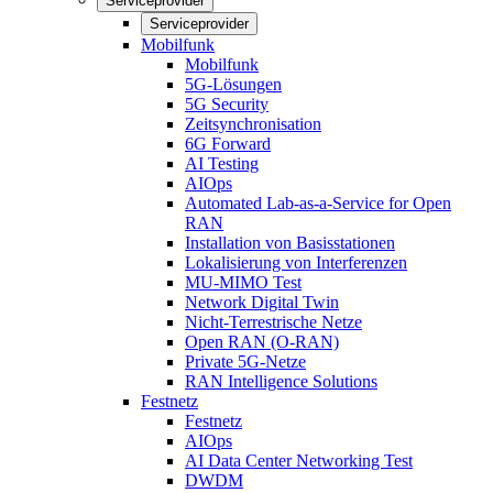
Serviceprovider
Serviceprovider
Mobilfunk
Mobilfunk
5G-Lösungen
5G Security
Zeitsynchronisation
6G Forward
AI Testing
AIOps
Automated Lab-as-a-Service for Open
RAN
Installation von Basisstationen
Lokalisierung von Interferenzen
MU-MIMO Test
Network Digital Twin
Nicht-Terrestrische Netze
Open RAN (O-RAN)
Private 5G-Netze
RAN Intelligence Solutions
Festnetz
Festnetz
AIOps
AI Data Center Networking Test
DWDM