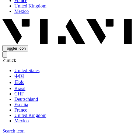
France
United Kingdom
Mexico
Toggler icon
Zurück
United States
中国
日本
Brasil
СНГ
Deutschland
España
France
United Kingdom
Mexico
Search icon