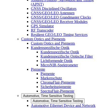
(APNT)
GNSS Disciplined Oscillators
GNSS/GEO/LEO Antennen
GNSS/GEO/LEO Grandmaster Clocks
GNSS/GEO/LEO Receiver Modules
GPS Simulator
RF Transcoder
Resilient GEO/LEO Timing Services
Custom Optics and Pigments
Custom Optics and Pigments
Kundenspezifische Optik
Kundenspezifische Optik
Kundenspezifische Optische Filter
Lichtformende Optik
MicroNIR-Spektrometer
Pigmente
Pigmente
Markenschutz
ChromaFlair-Pigmente
Sicherheitspigmente
SpectraFlair-Pigmente
Automotive, Time Sensitive Testing
Automotive, Time Sensitive Testing
Automotive Ethernet Device and Network