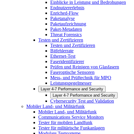
Einblicke in Leistung und Bedrohungen
Endnutzererlebnis
Enriched-Flow
Paketanalyse
Paketaufzeichnung
Paket-Metadaten
Threat Forensics
Testen und Zertifizieren
Testen und Zertifizieren
Bitfehlerrate
Ethernet-Test
Faseridentifizierer
Prüfen und Reinigen von Glasfasern
Faseroptische Sensoren
Mess- und Prüftechnik für MPO
Leistungspegelmesser
Layer 4-7 Performance and Security
Layer 4-7 Performance and Security
Cybersecurity Test and Validation
Mobiler Land- und Militärfunk
Mobiler Land- und Militärfunk
Communications Service Monitors
Tester für mobilen Landfunk
Tester für militärische Funkanlagen
Modulare Testsysteme