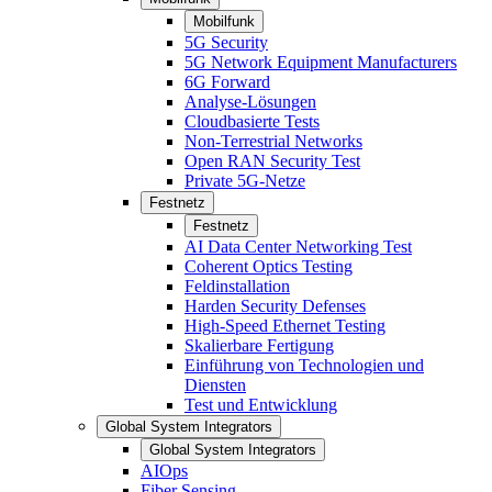
Mobilfunk
5G Security
5G Network Equipment Manufacturers
6G Forward
Analyse-Lösungen
Cloudbasierte Tests
Non-Terrestrial Networks
Open RAN Security Test
Private 5G-Netze
Festnetz
Festnetz
AI Data Center Networking Test
Coherent Optics Testing
Feldinstallation
Harden Security Defenses
High-Speed Ethernet Testing
Skalierbare Fertigung
Einführung von Technologien und
Diensten
Test und Entwicklung
Global System Integrators
Global System Integrators
AIOps
Fiber Sensing