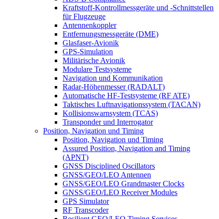
Kraftstoff-Kontrollmessgeräte und -Schnittstellen
für Flugzeuge
Antennenkoppler
Entfernungsmessgeräte (DME)
Glasfaser-Avionik
GPS-Simulation
Militärische Avionik
Modulare Testsysteme
Navigation und Kommunikation
Radar-Höhenmesser (RADALT)
Automatische HF-Testsysteme (RF ATE)
Taktisches Luftnavigationssystem (TACAN)
Kollisionswarnsystem (TCAS)
Transponder und Interrogator
Position, Navigation und Timing
Position, Navigation und Timing
Assured Position, Navigation and Timing
(APNT)
GNSS Disciplined Oscillators
GNSS/GEO/LEO Antennen
GNSS/GEO/LEO Grandmaster Clocks
GNSS/GEO/LEO Receiver Modules
GPS Simulator
RF Transcoder
Resilient GEO/LEO Timing Services