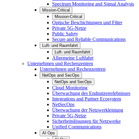
Spectrum Monitoring and Signal Analysis
Mission-Critical
Mission-Critical
Optische Beschichtungen und Filter
Private 5G-Netze
Public Safety
Secure and Reliable Communications
Luft- und Raumfahrt
Luft- und Raumfahrt
Allgemeine Luftfahrt
Unternehmen und Rechenzentren
Unternehmen und Rechenzentren
NetOps and SecOps
NetOps and SecOps
Cloud Monitoring
Überwachung des Endnutzererlebnisses
Integrations and Partner Ecosystem
NetSecOps
Überwachung der Netzwerkleistung
Private 5G-Netze
Sicherheitslösungen für Netzwerke
Unified Communications
AI Ops