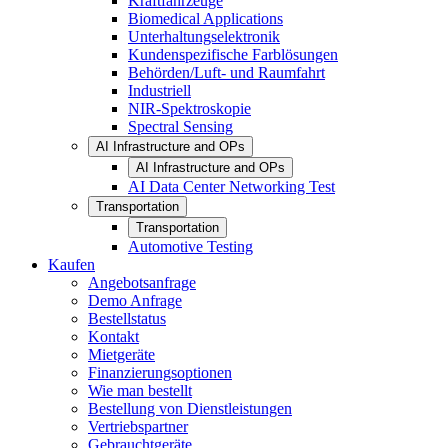
Kraftfahrzeuge
Biomedical Applications
Unterhaltungselektronik
Kundenspezifische Farblösungen
Behörden/Luft- und Raumfahrt
Industriell
NIR-Spektroskopie
Spectral Sensing
AI Infrastructure and OPs
AI Infrastructure and OPs
AI Data Center Networking Test
Transportation
Transportation
Automotive Testing
Kaufen
Angebotsanfrage
Demo Anfrage
Bestellstatus
Kontakt
Mietgeräte
Finanzierungsoptionen
Wie man bestellt
Bestellung von Dienstleistungen
Vertriebspartner
Gebrauchtgeräte