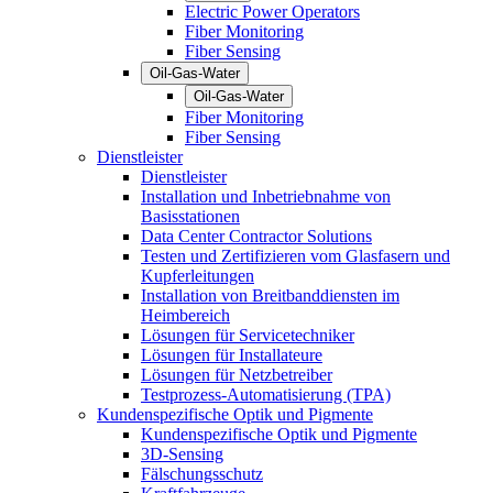
Electric Power Operators
Fiber Monitoring
Fiber Sensing
Oil-Gas-Water
Oil-Gas-Water
Fiber Monitoring
Fiber Sensing
Dienstleister
Dienstleister
Installation und Inbetriebnahme von
Basisstationen
Data Center Contractor Solutions
Testen und Zertifizieren vom Glasfasern und
Kupferleitungen
Installation von Breitbanddiensten im
Heimbereich
Lösungen für Servicetechniker
Lösungen für Installateure
Lösungen für Netzbetreiber
Testprozess-Automatisierung (TPA)
Kundenspezifische Optik und Pigmente
Kundenspezifische Optik und Pigmente
3D-Sensing
Fälschungsschutz