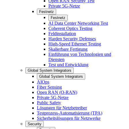
Open RAN Security Test
Private 5G-Netze
Festnetz
Festnetz
AI Data Center Networking Test
Coherent Optics Testing
Feldinstallation
Harden Security Defenses
High-Speed Ethernet Testing
Skalierbare Fertigung
Einführung von Technologien und
Diensten
Test und Entwicklung
Global System Integrators
Global System Integrators
AIOps
Fiber Sensing
Open RAN (O-RAN)
Private 5G-Netze
Public Safety
Lösungen für Netzbetreiber
Testprozess-Automatisierung (TPA)
Sicherheitslösungen für Netzwerke
Security