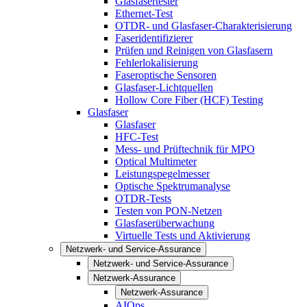
Glasfasertester
Ethernet-Test
OTDR- und Glasfaser-Charakterisierung
Faseridentifizierer
Prüfen und Reinigen von Glasfasern
Fehlerlokalisierung
Faseroptische Sensoren
Glasfaser-Lichtquellen
Hollow Core Fiber (HCF) Testing
Glasfaser
Glasfaser
HFC-Test
Mess- und Prüftechnik für MPO
Optical Multimeter
Leistungspegelmesser
Optische Spektrumanalyse
OTDR-Tests
Testen von PON-Netzen
Glasfaserüberwachung
Virtuelle Tests und Aktivierung
Netzwerk- und Service-Assurance
Netzwerk- und Service-Assurance
Netzwerk-Assurance
Netzwerk-Assurance
AIOps