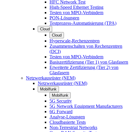
HFC Network Test
High-Speed Ethernet Testing
Testen von MPO-Verbindern
PON-Lösungen
Testprozess-Automatisierung (TPA)
Cloud
Cloud
Hyperscale-Rechenzentren
Zusammenschalten von Rechenzentren
(DCI)
Testen von MPO-Verbindern
Basiszertifizierung (Tier 1) von Glasfasern
Erweiterte Zertifizierung (Tier 2) von
Glasfasern
Netzwerkausrüster (NEM)
Netzwerkausrüster (NEM)
Mobilfunk
Mobilfunk
5G Security
5G Network Equipment Manufacturers
6G Forward
Analyse-Lösungen
Cloudbasierte Tests
Non-Terrestrial Networks