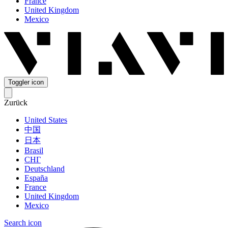
France
United Kingdom
Mexico
Toggler icon
Zurück
United States
中国
日本
Brasil
СНГ
Deutschland
España
France
United Kingdom
Mexico
Search icon