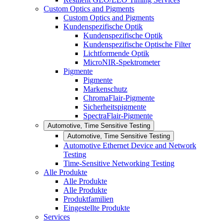
Custom Optics and Pigments
Custom Optics and Pigments
Kundenspezifische Optik
Kundenspezifische Optik
Kundenspezifische Optische Filter
Lichtformende Optik
MicroNIR-Spektrometer
Pigmente
Pigmente
Markenschutz
ChromaFlair-Pigmente
Sicherheitspigmente
SpectraFlair-Pigmente
Automotive, Time Sensitive Testing
Automotive, Time Sensitive Testing
Automotive Ethernet Device and Network
Testing
Time-Sensitive Networking Testing
Alle Produkte
Alle Produkte
Alle Produkte
Produktfamilien
Eingestellte Produkte
Services