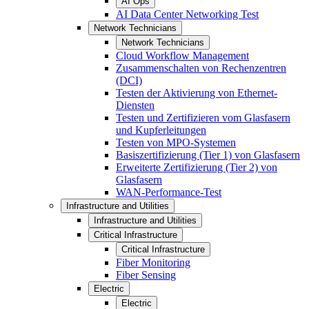
AI Ops
AI Data Center Networking Test
Network Technicians
Network Technicians
Cloud Workflow Management
Zusammenschalten von Rechenzentren
(DCI)
Testen der Aktivierung von Ethernet-
Diensten
Testen und Zertifizieren vom Glasfasern
und Kupferleitungen
Testen von MPO-Systemen
Basiszertifizierung (Tier 1) von Glasfasern
Erweiterte Zertifizierung (Tier 2) von
Glasfasern
WAN-Performance-Test
Infrastructure and Utilities
Infrastructure and Utilities
Critical Infrastructure
Critical Infrastructure
Fiber Monitoring
Fiber Sensing
Electric
Electric