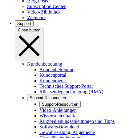
Blog Posts
Subscription Center
Video-Bibliothek
Webinare
Support
Close button
Kundenbetreuung
Kundenbetreuung
Kundenportal
Kundendienst
Technisches Support-Portal
Rücksendegenehmigung (RMA)
Support-Ressourcen
Support-Ressourcen
Video-Anleitungen
Wissensdatenbank
Kurzbedienungsanleitungen und Tipps
Software-Download
Gewährleistung, Allgemeine
Geschäftsbedingungen