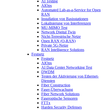
AI Testing
AIOps
Automated Lab-as-a-Service for Open
RAN
Installation von Basisstationen
Lokalisierung von Interferenzen
MU-MIMO Test
Network Digital Twin
Nicht-Terrestrische Netze
Open RAN (O-RAN)
Private 5G-Netze
RAN Intelligence Solutions
Festnetz
Festnetz
AIOps
AI Data Center Networking Test
DWDM
Testen der Aktivierung von Ethernet-
Diensten
Fiber Construction
Faser-Überwachung
Fiber Network Solutions
Faseroptische Sensoren
FTTx
Harden Security Defenses