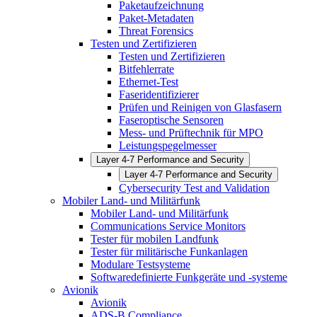
Paketaufzeichnung
Paket-Metadaten
Threat Forensics
Testen und Zertifizieren
Testen und Zertifizieren
Bitfehlerrate
Ethernet-Test
Faseridentifizierer
Prüfen und Reinigen von Glasfasern
Faseroptische Sensoren
Mess- und Prüftechnik für MPO
Leistungspegelmesser
Layer 4-7 Performance and Security
Layer 4-7 Performance and Security
Cybersecurity Test and Validation
Mobiler Land- und Militärfunk
Mobiler Land- und Militärfunk
Communications Service Monitors
Tester für mobilen Landfunk
Tester für militärische Funkanlagen
Modulare Testsysteme
Softwaredefinierte Funkgeräte und -systeme
Avionik
Avionik
ADS-B Compliance