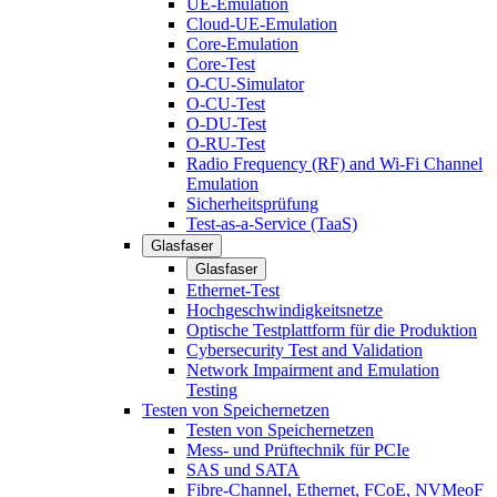
UE-Emulation
Cloud-UE-Emulation
Core-Emulation
Core-Test
O-CU-Simulator
O-CU-Test
O-DU-Test
O-RU-Test
Radio Frequency (RF) and Wi-Fi Channel
Emulation
Sicherheitsprüfung
Test-as-a-Service (TaaS)
Glasfaser
Glasfaser
Ethernet-Test
Hochgeschwindigkeitsnetze
Optische Testplattform für die Produktion
Cybersecurity Test and Validation
Network Impairment and Emulation
Testing
Testen von Speichernetzen
Testen von Speichernetzen
Mess- und Prüftechnik für PCIe
SAS und SATA
Fibre-Channel, Ethernet, FCoE, NVMeoF