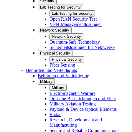
Security
Lab Testing for Security
Lab Testing for Security
Open RAN Security Test
VPN-Managementlösungen
Network Security
Network Security
Quantum-Safe Technology
Sicherheitslösungen für Netzwerke
Physical Security
Physical Security
Fiber Sensing
Behörden und Verteidigung
Behörden und Verteidigung
Military
Military
Electromagnetic Warfare
Optische Beschichtungen und Filter
Military Aviation Testing
Payload & Device Optical Elements
Radar
Research, Development and
Manufacturing
Secure and Reliable Communications