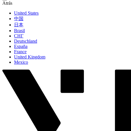
Atrás
United States
中国
日本
Brasil
СНГ
Deutschland
España
France
United Kingdom
Mexico