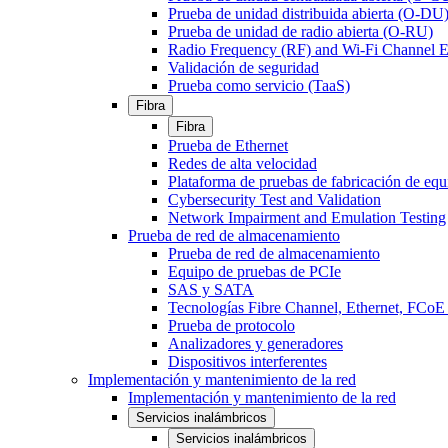
Prueba de unidad distribuida abierta (O-DU
Prueba de unidad de radio abierta (O-RU)
Radio Frequency (RF) and Wi-Fi Channel E
Validación de seguridad
Prueba como servicio (TaaS)
Fibra
Fibra
Prueba de Ethernet
Redes de alta velocidad
Plataforma de pruebas de fabricación de equ
Cybersecurity Test and Validation
Network Impairment and Emulation Testing
Prueba de red de almacenamiento
Prueba de red de almacenamiento
Equipo de pruebas de PCIe
SAS y SATA
Tecnologías Fibre Channel, Ethernet, FC
Prueba de protocolo
Analizadores y generadores
Dispositivos interferentes
Implementación y mantenimiento de la red
Implementación y mantenimiento de la red
Servicios inalámbricos
Servicios inalámbricos