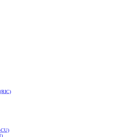
 (RIC)
O-CU)
U)