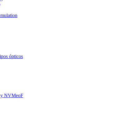
)
mulation
ipos ópticos
oE y NVMeoF