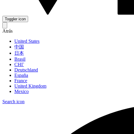
Toggler icon
Atrás
United States
中国
日本
Brasil
СНГ
Deutschland
España
France
United Kingdom
Mexico
Search icon