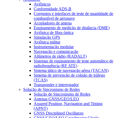
Aviônicos
Conformidade ADS-B
Conjuntos e interfaces de teste de quantidade de
combustível de aeronave
Acopladores de antena
Equipamento de medição de distância (DME)
Aviônica de fibra óptica
Simulação GPS
Aviônica militar
Instrumentação modular
Navegação e comunicação
Altímetros de rádio (RADALT)
Sistemas de equipamento de teste automático de
radiofrequência (RF ATE)
Sistema tático de navegação aérea (TACAN)
Sistema de prevenção de colisão de tráfego
(TCAS)
Transponder e interrogador
Solução de Sincronismo de Redes
Solução de Sincronismo de Redes
Antenas GNSS/GEO/LEO
Assured Position, Navigation and Timing
(APNT)
GNSS Disciplined Oscillators
GNSS/GEO/LEO Grandmaster Clocks