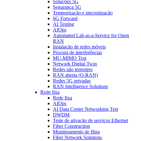
Soluções 5G
Segurança 5G
Temporização e sincronização
6G Forward
AI Testing
AIOps
Automated Lab-as-a-Service for Open
RAN
Instalação de redes móveis
Procura de interferências
MU-MIMO Test
Network Digital Twin
Redes não terrestres
RAN aberta (O-RAN)
Redes 5G privadas
RAN Intelligence Solutions
Rede fixa
Rede fixa
AIOps
AI Data Center Networking Test
DWDM
Teste de ativação de serviços Ethernet
Fiber Construction
Monitoramento de fibra
Fiber Network Solutions