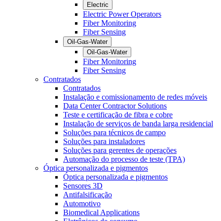
Electric
Electric Power Operators
Fiber Monitoring
Fiber Sensing
Oil-Gas-Water
Oil-Gas-Water
Fiber Monitoring
Fiber Sensing
Contratados
Contratados
Instalação e comissionamento de redes móveis
Data Center Contractor Solutions
Teste e certificação de fibra e cobre
Instalação de serviços de banda larga residencial
Soluções para técnicos de campo
Soluções para instaladores
Soluções para gerentes de operações
Automação do processo de teste (TPA)
Óptica personalizada e pigmentos
Óptica personalizada e pigmentos
Sensores 3D
Antifalsificação
Automotivo
Biomedical Applications