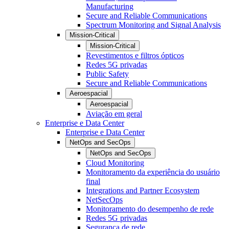
Manufacturing
Secure and Reliable Communications
Spectrum Monitoring and Signal Analysis
Mission-Critical
Mission-Critical
Revestimentos e filtros ópticos
Redes 5G privadas
Public Safety
Secure and Reliable Communications
Aeroespacial
Aeroespacial
Aviação em geral
Enterprise e Data Center
Enterprise e Data Center
NetOps and SecOps
NetOps and SecOps
Cloud Monitoring
Monitoramento da experiência do usuário
final
Integrations and Partner Ecosystem
NetSecOps
Monitoramento do desempenho de rede
Redes 5G privadas
Segurança de rede