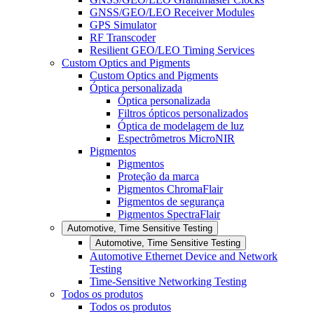
GNSS/GEO/LEO Receiver Modules
GPS Simulator
RF Transcoder
Resilient GEO/LEO Timing Services
Custom Optics and Pigments
Custom Optics and Pigments
Óptica personalizada
Óptica personalizada
Filtros ópticos personalizados
Óptica de modelagem de luz
Espectrômetros MicroNIR
Pigmentos
Pigmentos
Proteção da marca
Pigmentos ChromaFlair
Pigmentos de segurança
Pigmentos SpectraFlair
Automotive, Time Sensitive Testing
Automotive, Time Sensitive Testing
Automotive Ethernet Device and Network
Testing
Time-Sensitive Networking Testing
Todos os produtos
Todos os produtos