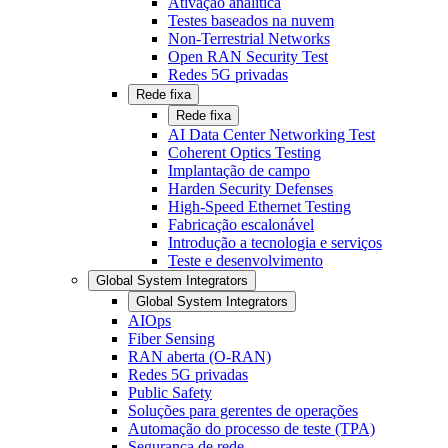
Ativação analítica
Testes baseados na nuvem
Non-Terrestrial Networks
Open RAN Security Test
Redes 5G privadas
Rede fixa
Rede fixa
AI Data Center Networking Test
Coherent Optics Testing
Implantação de campo
Harden Security Defenses
High-Speed Ethernet Testing
Fabricação escalonável
Introdução a tecnologia e serviços
Teste e desenvolvimento
Global System Integrators
Global System Integrators
AIOps
Fiber Sensing
RAN aberta (O-RAN)
Redes 5G privadas
Public Safety
Soluções para gerentes de operações
Automação do processo de teste (TPA)
Segurança de rede