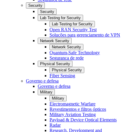
Security
Security
Lab Testing for Security
Lab Testing for Security
Open RAN Security Test
Soluções para gerenciamento de VPN
Network Security
Network Security
Quantum-Safe Technology
Segurança de rede
Physical Security
Physical Security
Fiber Sensing
Governo e defesa
Governo e defesa
Military
Military
Electromagnetic Warfare
Revestimentos e filtros ópticos
Military Aviation Testing
Payload & Device Optical Elements
Radar
Research, Development and