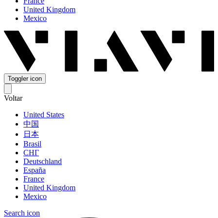
France
United Kingdom
Mexico
Toggler icon
Voltar
United States
中国
日本
Brasil
СНГ
Deutschland
España
France
United Kingdom
Mexico
Search icon