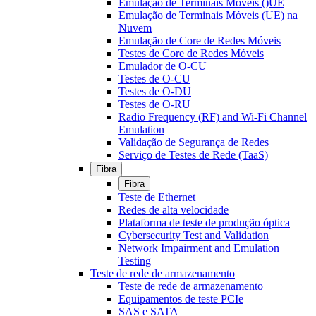
Emulação de Terminais Móveis ()UE
Emulação de Terminais Móveis (UE) na
Nuvem
Emulação de Core de Redes Móveis
Testes de Core de Redes Móveis
Emulador de O-CU
Testes de O-CU
Testes de O-DU
Testes de O-RU
Radio Frequency (RF) and Wi-Fi Channel
Emulation
Validação de Segurança de Redes
Serviço de Testes de Rede (TaaS)
Fibra
Fibra
Teste de Ethernet
Redes de alta velocidade
Plataforma de teste de produção óptica
Cybersecurity Test and Validation
Network Impairment and Emulation
Testing
Teste de rede de armazenamento
Teste de rede de armazenamento
Equipamentos de teste PCIe
SAS e SATA