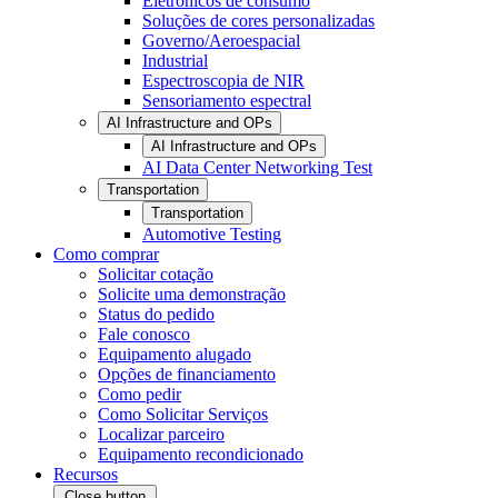
Eletrônicos de consumo
Soluções de cores personalizadas
Governo/Aeroespacial
Industrial
Espectroscopia de NIR
Sensoriamento espectral
AI Infrastructure and OPs
AI Infrastructure and OPs
AI Data Center Networking Test
Transportation
Transportation
Automotive Testing
Como comprar
Solicitar cotação
Solicite uma demonstração
Status do pedido
Fale conosco
Equipamento alugado
Opções de financiamento
Como pedir
Como Solicitar Serviços
Localizar parceiro
Equipamento recondicionado
Recursos
Close button