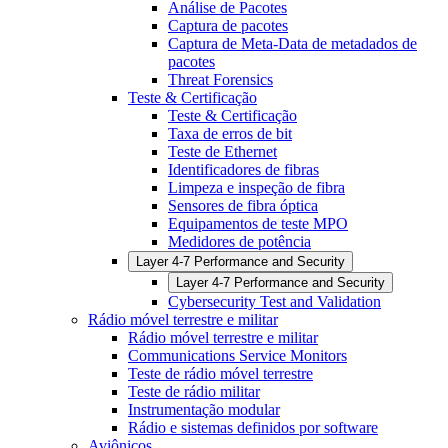
Análise de Pacotes
Captura de pacotes
Captura de Meta-Data de metadados de
pacotes
Threat Forensics
Teste & Certificação
Teste & Certificação
Taxa de erros de bit
Teste de Ethernet
Identificadores de fibras
Limpeza e inspeção de fibra
Sensores de fibra óptica
Equipamentos de teste MPO
Medidores de potência
Layer 4-7 Performance and Security
Layer 4-7 Performance and Security
Cybersecurity Test and Validation
Rádio móvel terrestre e militar
Rádio móvel terrestre e militar
Communications Service Monitors
Teste de rádio móvel terrestre
Teste de rádio militar
Instrumentação modular
Rádio e sistemas definidos por software
Aviônicos