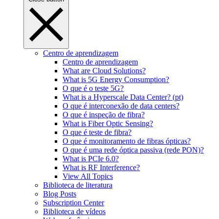
Centro de aprendizagem
Centro de aprendizagem
What are Cloud Solutions?
What is 5G Energy Consumption?
O que é o teste 5G?
What is a Hyperscale Data Center? (pt)
O que é interconexão de data centers?
O que é inspeção de fibra?
What is Fiber Optic Sensing?
O que é teste de fibra?
O que é monitoramento de fibras ópticas?
O que é uma rede óptica passiva (rede PON)?
What is PCIe 6.0?
What is RF Interference?
View All Topics
Biblioteca de literatura
Blog Posts
Subscription Center
Biblioteca de vídeos