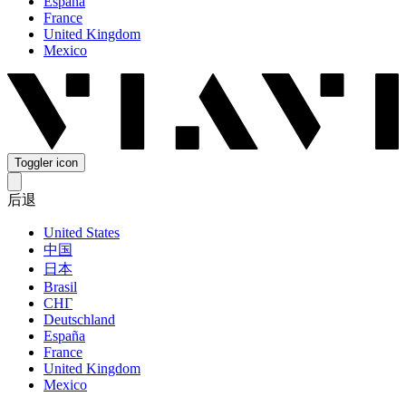
España
France
United Kingdom
Mexico
Toggler icon
后退
United States
中国
日本
Brasil
СНГ
Deutschland
España
France
United Kingdom
Mexico