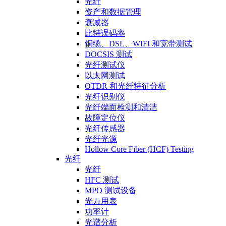
光纤
资产和数据管理
衰减器
比特误码率
铜缆、DSL、WIFI 和宽带测试
DOCSIS 测试
光纤测试仪
以太网测试
OTDR 和光纤特征分析
光纤识别仪
光纤端面检测和清洁
故障定位仪
光纤传感器
光纤光源
Hollow Core Fiber (HCF) Testing
光纤
光纤
HFC 测试
MPO 测试设备
光万用表
功率计
光谱分析