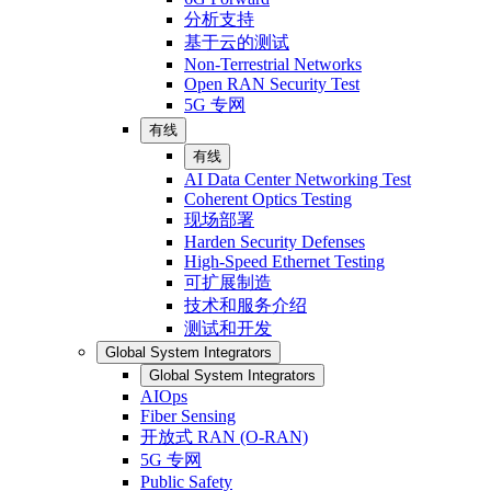
分析支持
基于云的测试
Non-Terrestrial Networks
Open RAN Security Test
5G 专网
有线
有线
AI Data Center Networking Test
Coherent Optics Testing
现场部署
Harden Security Defenses
High-Speed Ethernet Testing
可扩展制造
技术和服务介绍
测试和开发
Global System Integrators
Global System Integrators
AIOps
Fiber Sensing
开放式 RAN (O-RAN)
5G 专网
Public Safety