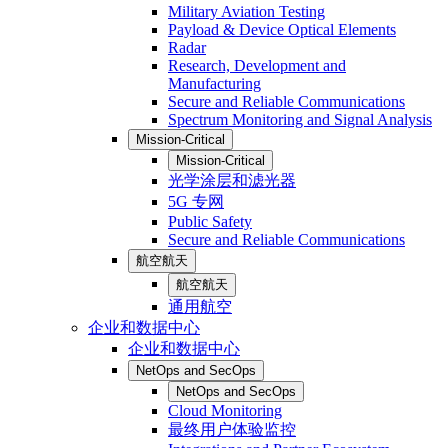
Military Aviation Testing
Payload & Device Optical Elements
Radar
Research, Development and
Manufacturing
Secure and Reliable Communications
Spectrum Monitoring and Signal Analysis
Mission-Critical
Mission-Critical
光学涂层和滤光器
5G 专网
Public Safety
Secure and Reliable Communications
航空航天
航空航天
通用航空
企业和数据中心
企业和数据中心
NetOps and SecOps
NetOps and SecOps
Cloud Monitoring
最终用户体验监控