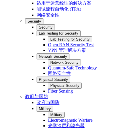
适用于运营经理的解决方案
测试流程自动化 (TPA)
网络安全性
Security
Security
Lab Testing for Security
Lab Testing for Security
Open RAN Security Test
VPN 管理解决方案
Network Security
Network Security
Quantum-Safe Technology
网络安全性
Physical Security
Physical Security
Fiber Sensing
政府与国防
政府与国防
Military
Military
Electromagnetic Warfare
光学涂层和滤光器