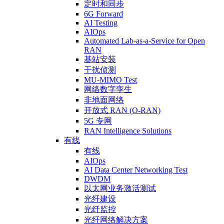
定时和同步
6G Forward
AI Testing
AIOps
Automated Lab-as-a-Service for Open
RAN
基站安装
干扰侦测
MU-MIMO Test
网络数字孪生
非地面网络
开放式 RAN (O-RAN)
5G 专网
RAN Intelligence Solutions
有线
有线
AIOps
AI Data Center Networking Test
DWDM
以太网业务激活测试
光纤建设
光纤监控
光纤网络解决方案