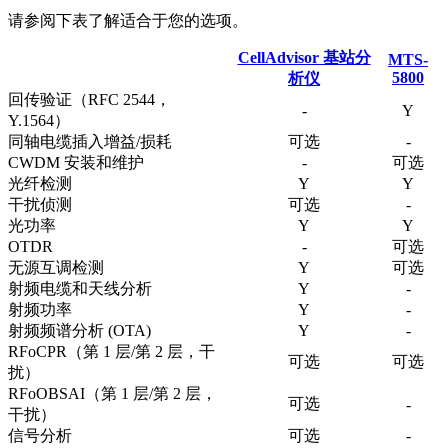
请参阅下表了解适合于您的选项。
CellAdvisor 基站分
MTS-
5800
析仪
回传验证（RFC 2544，
-
Y
Y.1564）
同轴电缆插入增益/损耗
可选
-
CWDM 安装和维护
-
可选
光纤检测
Y
Y
干扰侦测
可选
-
光功率
Y
Y
OTDR
-
可选
无源互调检测
Y
可选
射频电缆和天线分析
Y
-
射频功率
Y
-
射频频谱分析 (OTA)
Y
-
RFoCPR（第 1 层/第 2 层，干
可选
可选
扰）
RFoOBSAI（第 1 层/第 2 层，
可选
-
干扰）
信号分析
可选
-