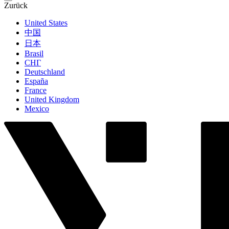
Zurück
United States
中国
日本
Brasil
СНГ
Deutschland
España
France
United Kingdom
Mexico