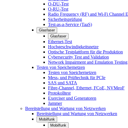
O-DU-Test
O-RU-Test
Radio Frequency (RF) and Wi-Fi Channel E
Sicherheitsprüfung
Test-as-a-Service (TaaS)
Glasfaser
Glasfaser
Ethernet-Test
Hochgeschwindigkeitsnetze
Optische Testplattform für die Produktion
Cybersecurity Test and Validation
Network Impairment and Emulation Testing
Testen von Speichernetzen
Testen von Speichernetzen
Mess- und Prüftechnik für PCIe
SAS und SATA
Fibre-Channel, Ethernet, FCoE, NVMeoF
Protokolltest
Exerciser und Generatoren
Jammer
Bereitstellung und Wartung von Netzwerken
Bereitstellung und Wartung von Netzwerken
Mobilfunk
Mobilfunk