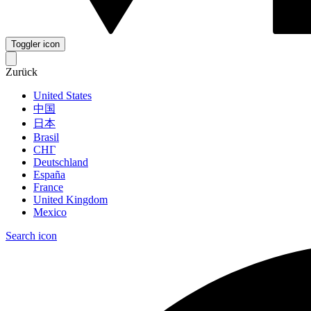
Toggler icon
Zurück
United States
中国
日本
Brasil
СНГ
Deutschland
España
France
United Kingdom
Mexico
Search icon