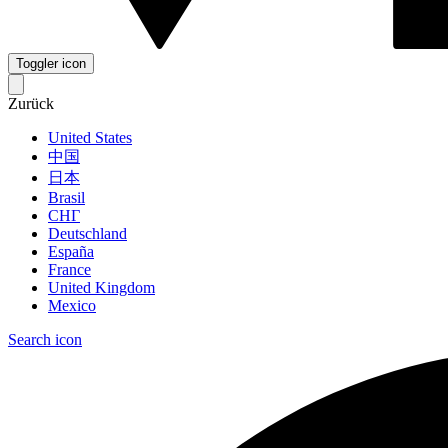
Toggler icon
Zurück
United States
中国
日本
Brasil
СНГ
Deutschland
España
France
United Kingdom
Mexico
Search icon