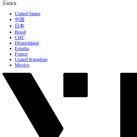
Zurück
United States
中国
日本
Brasil
СНГ
Deutschland
España
France
United Kingdom
Mexico