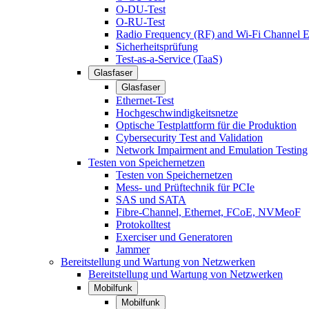
O-DU-Test
O-RU-Test
Radio Frequency (RF) and Wi-Fi Channel E
Sicherheitsprüfung
Test-as-a-Service (TaaS)
Glasfaser
Glasfaser
Ethernet-Test
Hochgeschwindigkeitsnetze
Optische Testplattform für die Produktion
Cybersecurity Test and Validation
Network Impairment and Emulation Testing
Testen von Speichernetzen
Testen von Speichernetzen
Mess- und Prüftechnik für PCIe
SAS und SATA
Fibre-Channel, Ethernet, FCoE, NVMeoF
Protokolltest
Exerciser und Generatoren
Jammer
Bereitstellung und Wartung von Netzwerken
Bereitstellung und Wartung von Netzwerken
Mobilfunk
Mobilfunk